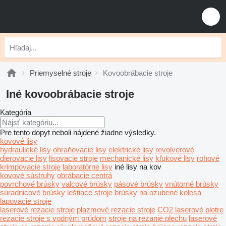
Priemyselné stroje
Kovoobrábacie stroje
Iné kovoobrábacie stroje
Kategória
Pre tento dopyt neboli nájdené žiadne výsledky.
kovové lisy
hydraulické lisy
ohraňovacie lisy
elektrické lisy
revolverové
dierovacie lisy
lisovacie stroje
mechanické lisy
kľukové lisy
rohové
krimpovacie stroje
laboratórne lisy
iné lisy na kov
kovové sústruhy
obrábacie centrá
povrchové brúsky
valcové brúsky
pásové brúsky
vnútorné brúsky
súradnicové brúsky
leštiace stroje
brúsky na ozubené kolesá
lapovacie stroje
laserové rezacie stroje
plazmové rezacie stroje
CO2 laserové plotre
rezacie stroje s vodným prúdom
stroje na rezanie plechu
laserové