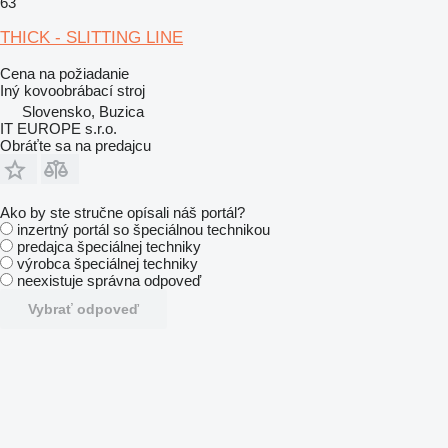
63
THICK - SLITTING LINE
Cena na požiadanie
Iný kovoobrábací stroj
Slovensko, Buzica
IT EUROPE s.r.o.
Obráťte sa na predajcu
Ako by ste stručne opísali náš portál?
inzertný portál so špeciálnou technikou
predajca špeciálnej techniky
výrobca špeciálnej techniky
neexistuje správna odpoveď
Vybrať odpoveď