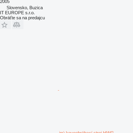
2005
Slovensko, Buzica
IT EUROPE s.r.o.
Obráťte sa na predajcu
iný kovoobrábací stroj HWG