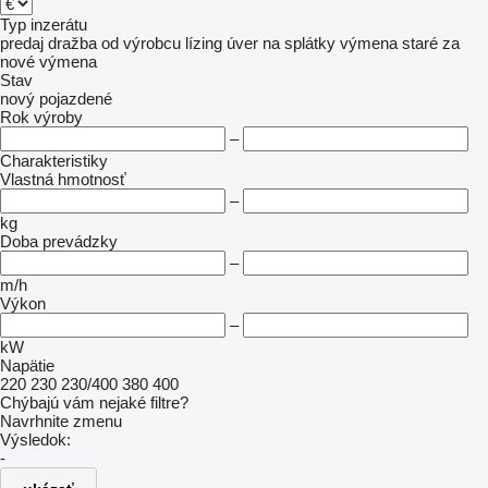
Typ inzerátu
predaj
dražba
od výrobcu
lízing
úver
na splátky
výmena staré za
nové
výmena
Stav
nový
pojazdené
Rok výroby
–
Charakteristiky
Vlastná hmotnosť
–
kg
Doba prevádzky
–
m/h
Výkon
–
kW
Napätie
220
230
230/400
380
400
Chýbajú vám nejaké filtre?
Navrhnite zmenu
Výsledok:
-