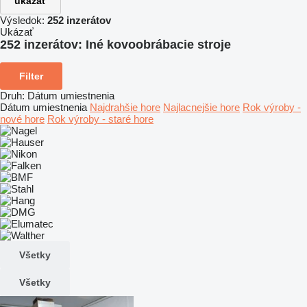
ukázať
Výsledok:
252 inzerátov
Ukázať
252 inzerátov:
Iné kovoobrábacie stroje
Filter
Druh
:
Dátum umiestnenia
Dátum umiestnenia
Najdrahšie hore
Najlacnejšie hore
Rok výroby -
nové hore
Rok výroby - staré hore
Všetky
Všetky