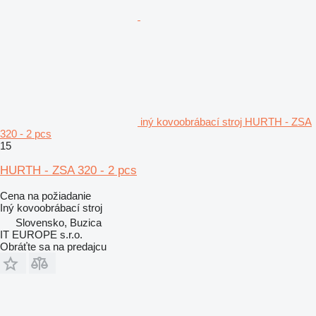
iný kovoobrábací stroj HURTH - ZSA
320 - 2 pcs
15
HURTH - ZSA 320 - 2 pcs
Cena na požiadanie
Iný kovoobrábací stroj
Slovensko, Buzica
IT EUROPE s.r.o.
Obráťte sa na predajcu