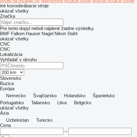
stroje na rezanie rúr
plameňové rezacie stroje
brúsne rezacie stroje
iné kovoobrábacie stroje
ukázať všetky
Značka
Pre tento dopyt neboli nájdené žiadne výsledky.
BMF
Falken
Hauser
Nagel
Nikon
Stahl
ukázať všetky
CNC
CNC
Lokalizácia
Vyhľadať v okruhu
Slovensko
Buzica
Európa
Nemecko
Švajčiarsko
Holandsko
Španielsko
Portugalsko
Taliansko
Litva
Belgicko
ukázať všetky
Ázia
Uzbekistan
Turecko
Cena
–