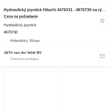
Hydraulický joystick Hitachi 4476331 - 4670730 na rýpadla Hitachi ZX300W ZX500W ZX210W ZX130W ZX350W ZX160W ZX180W ZX170-3 ZX400W-3 ZX140W-3 ZX145W-3 ZX250W-3 ZX360W-3 ZX190W-3 ZX210W-3ZX220W-3
Cena na požiadanie
Hydraulický joystick
4670730
Holandsko, Wouw
J&Th van der Veldt BV