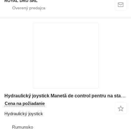
ROYAL DRU SRL
Hydraulický joystick Manetă de control pentru na stavebného stroja Hitachi EX 27U cu butoane roșii și cablu gri
Cena na požiadanie
Hydraulický joystick
Rumunsko