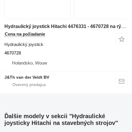
Hydraulický joystick Hitachi 4476331 - 4670728 na rýpadla Hitachi ZX300W ZX500W ZX210W ZX130W ZX350W ZX160W ZX180W ZX170-3 ZX400W-3 ZX210W-3 ZX220W-3 ZX140W-3 ZX145W-3 ZX250W-3 ZX360W-3 ZX190W-3
Cena na požiadanie
Hydraulický joystick
4670728
Holandsko, Wouw
J&Th van der Veldt BV
Ďalšie modely v sekcii "Hydraulické
joysticky Hitachi na stavebných strojov"