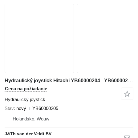
Hydraulický joystick Hitachi YB60000204 - YB60000205 na rýpadla Hitachi ZX200-5 ZX200-6 ZX120-6 ZX130-5 ZX130-6 ZX135-6 ZX250-6 ZX160-5 ZX280-5 ZX190-6 ZX200-5G ZX210-5G ZX120-5B ZX330-5G ZX240-5G ZX250-5B ZX350-5B ZX85US-6 ZX180-5B ZX290-5B ZX225US-6 ZX135US-5 ZX135US-6 ZX75US-5B ZX225US-5B
Cena na požiadanie
Hydraulický joystick
Stav
nový
YB60000205
Holandsko, Wouw
J&Th van der Veldt BV