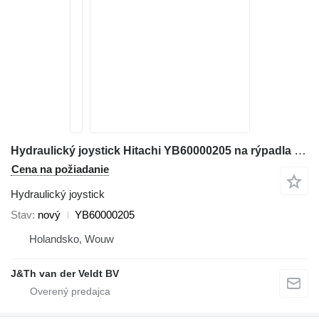
Hydraulický joystick Hitachi YB60000205 na rýpadla Hitachi ZX200-5 ZX200-6 ZX120-6 ZX130-5 ZX130-6 ZX135-6 ZX250-6 ZX160-5 ZX280-5 ZX190-6 ZX200-5G ZX210-5G ZX120-5B ZX330-5G ZX240-5G ZX250-5B ZX350-5B ZX85US-6 ZX180-5B ZX290-5B ZX225US-6 ZX135US-5 ZX135US-6 ZX75US-5B ZX225US-5B
Cena na požiadanie
Hydraulický joystick
Stav
nový
YB60000205
Holandsko, Wouw
J&Th van der Veldt BV