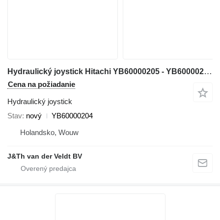
Hydraulický joystick Hitachi YB60000205 - YB60000204 na rýpadla Hitachi ZX200-5G ZX210-5G ZX330-5G ZX240-5G ZX250-5B ZX350-5B ZX280-5G ZX290-5B
Cena na požiadanie
Hydraulický joystick
Stav
nový
YB60000204
Holandsko, Wouw
J&Th van der Veldt BV