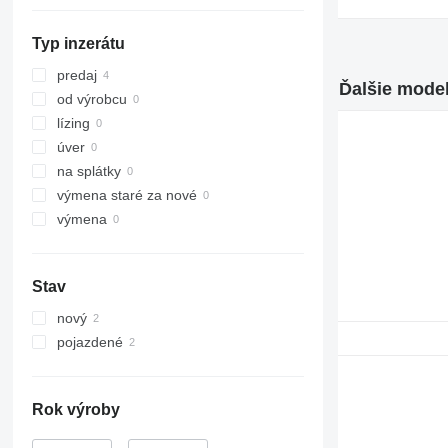
336
ZX330
345
ZX350
Typ inzerátu
349
ZX360
416
ZX400
predaj
Ďalšie model
824
ZX650
od výrobcu
950
lízing
962
úver
966
na splátky
972
výmena staré za nové
980
výmena
982
D series
Stav
E-series
nový
pojazdené
Rok výroby