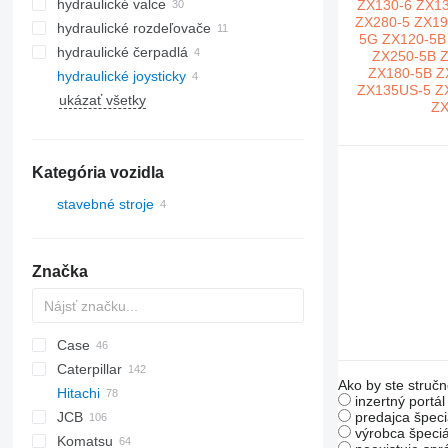
hydraulické valce
hydraulické rozdeľovače
hydraulické čerpadlá
hydraulické joysticky
ukázať všetky
Kategória vozidla
stavebné stroje
rýpadlá
Značka
Case
AL
AX
1304
320
Caterpillar
AS
1604
323
580
Ako by ste stručn
Hitachi
AZ
325
590
120
AC
DL
AL
inzertný portá
JCB
328
621
301
DX
EX
906
R-series
predajca špeci
výrobca špeciá
Komatsu
331
788
302
KH
Robex
3CX
310 G
EX60