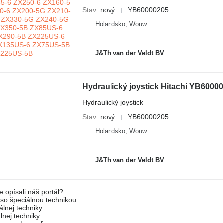
Stav
nový
YB60000205
Holandsko, Wouw
J&Th van der Veldt BV
Hydraulický joystick
Stav
nový
YB60000205
Holandsko, Wouw
J&Th van der Veldt BV
e opísali náš portál?
l so špeciálnou technikou
álnej techniky
lnej techniky