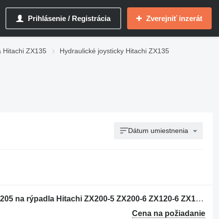
Prihlásenie / Registrácia
Zverejniť inzerát
a Hitachi ZX135
Hydraulické joysticky Hitachi ZX135
Dátum umiestnenia
Hydraulický joystick Hitachi YB60000205 na rýpadla Hitachi ZX200-5 ZX200-6 ZX120-6 ZX130-5 ZX130-6 ZX135-6 ZX250-6 ZX160-5 ZX280-5 ZX190-6 ZX200-5G ZX210-5G ZX120-5B ZX330-5G ZX240-5G ZX250-5B ZX350-5B ZX85US-6 ZX180-5B ZX290-5B ZX225US-6 ZX135US-5 ZX135US-6 ZX75US-5B ZX225US-5B
Cena na požiadanie