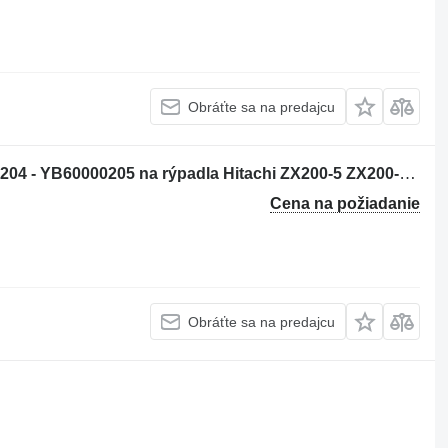
Obráťte sa na predajcu
Hydraulický joystick Hitachi YB60000204 - YB60000205 na rýpadla Hitachi ZX200-5 ZX200-6 ZX120-6 ZX130-5 ZX130-6 ZX135-6 ZX250-6 ZX160-5 ZX280-5 ZX190-6 ZX200-5G ZX210-5G ZX120-5B ZX330-5G ZX240-5G ZX250-5B ZX350-5B ZX85US-6 ZX180-5B ZX290-5B ZX225US-6 ZX135US-5 ZX135US-6 ZX75US-5B ZX225US-5B
Cena na požiadanie
Obráťte sa na predajcu