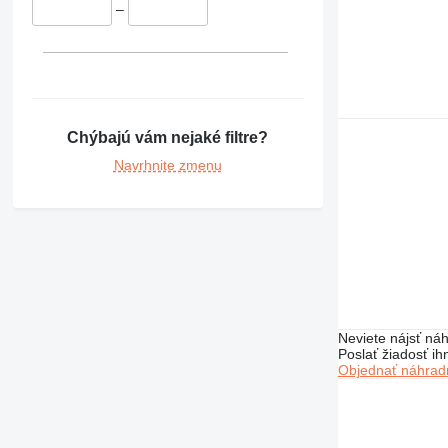
–
Chýbajú vám nejaké filtre?
Navrhnite zmenu
Neviete nájsť náh
Poslať žiadosť ih
Objednať náhradn