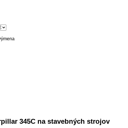
výmena
rpillar 345C na stavebných strojov