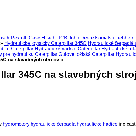
osch Rexroth
Case
Hitachi
JCB
John Deere
Komatsu
Liebherr
»
Hydraulické joysticky Caterpillar 345C
Hydraulické čerpadlá C
dice Caterpillar
Hydraulické nádrže Caterpillar
Hydraulické rotá
y pre hydrauliku Caterpillar
Guľové ložiská Caterpillar
Hydraulic
345C na stavebných strojov
»
illar 345C na stavebných stro
y
hydromotory
hydraulické čerpadlá
hydraulické hadice
iné čast