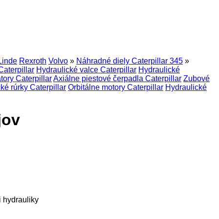
Linde
Rexroth
Volvo
»
Náhradné diely Caterpillar 345
»
aterpillar
Hydraulické valce Caterpillar
Hydraulické
tory Caterpillar
Axiálne piestové čerpadla Caterpillar
Zubové
ké rúrky Caterpillar
Orbitálne motory Caterpillar
Hydraulické
jov
i hydrauliky