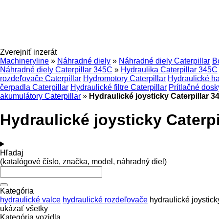
Zverejniť inzerát
Machineryline
»
Náhradné diely
»
Náhradné diely Caterpillar
B
Náhradné diely Caterpillar 345C
»
Hydraulika Caterpillar 345C
rozdeľovače Caterpillar
Hydromotory Caterpillar
Hydraulické ha
čerpadla Caterpillar
Hydraulické filtre Caterpillar
Prítlačné dosk
akumulátory Caterpillar
»
Hydraulické joysticky Caterpillar 
Hydraulické joysticky Caterp
Hľadaj
(katalógové číslo, značka, model, náhradný diel)
Kategória
hydraulické valce
hydraulické rozdeľovače
hydraulické joystick
ukázať všetky
Kategória vozidla