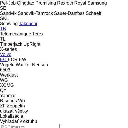
Pel-Job
Qingdao Promising
Rexroth
Royal
Samsung
SE
Sandvik
Sandvik-Tamrock
Sauer-Danfoss
Schaeff
SKL
Schwing
Takeuchi
TB
Telemecanique
Terex
TL
Timberjack
UpRight
X-series
Volvo
EC
ECR
EW
Vögele
Wacker Neuson
6503
Werklust
WG
XCMG
QY
Yanmar
B-series
Vio
ZF
Zeppelin
ukázať všetky
Lokalizácia
Vyhľadať v okruhu