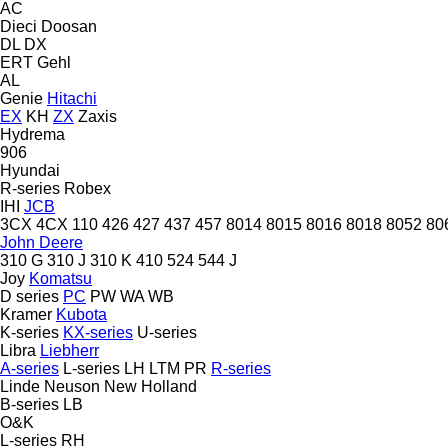
AC
Dieci
Doosan
DL
DX
ERT
Gehl
AL
Genie
Hitachi
EX
KH
ZX
Zaxis
Hydrema
906
Hyundai
R-series
Robex
IHI
JCB
3CX
4CX
110
426
427
437
457
8014
8015
8016
8018
8052
80
John Deere
310 G
310 J
310 K
410
524
544 J
Joy
Komatsu
D series
PC
PW
WA
WB
Kramer
Kubota
K-series
KX-series
U-series
Libra
Liebherr
A-series
L-series
LH
LTM
PR
R-series
Linde
Neuson
New Holland
B-series
LB
O&K
L-series
RH