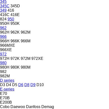
345
345C
345D
349
416
416C
416E
824
950
950H
950K
962
962H
962K
962M
966
966H
966K
966M
966MXE
966XE
972
972H
972K
972M
972XE
980
980H
980K
980M
982
982M
D series
D3
D4
D5
D6
D8
D9
D10
E-series
E70
E70B
E200B
Cobo
Daewoo
Danfoss
Demag