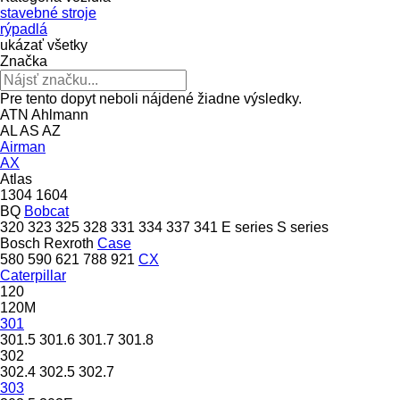
stavebné stroje
rýpadlá
ukázať všetky
Značka
Pre tento dopyt neboli nájdené žiadne výsledky.
ATN
Ahlmann
AL
AS
AZ
Airman
AX
Atlas
1304
1604
BQ
Bobcat
320
323
325
328
331
334
337
341
E series
S series
Bosch Rexroth
Case
580
590
621
788
921
CX
Caterpillar
120
120M
301
301.5
301.6
301.7
301.8
302
302.4
302.5
302.7
303