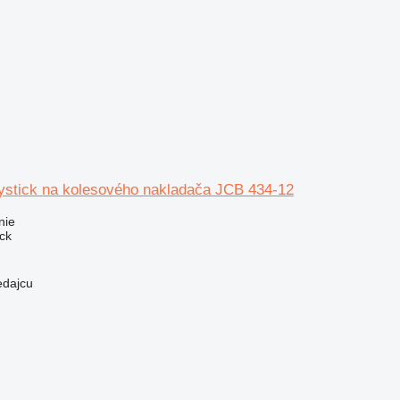
oystick na kolesového nakladača JCB 434-12
nie
ick
edajcu