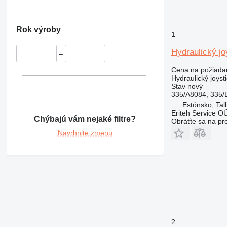
Rok výroby
1
Hydraulický j
–
Cena na požiada
Hydraulický joyst
Stav
nový
335/A8084, 335/
Estónsko, Tall
Eriteh Service O
Chýbajú vám nejaké filtre?
Obráťte sa na pr
Navrhnite zmenu
2