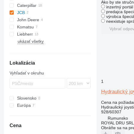
Ako by ste stručn
Caterpillar
AL
S series
inzertný portá
predajca špeci
JCB
AS
950
DL
AL
výrobca špeciá
John Deere
AZ
962
411
neexistuje sp
Komatsu
966
417
524
Vybrať odpo
Liebherr
972
426
544 J
WA
ukázať všetky
980
427
L-series
L-series
SKL
TL
WG
982
436
437
Lokalizácia
456
457
Vyhľadať v okruhu
1
Hydraulický jo
Slovensko
Cena na požiada
Európa
Hydraulický joyst
928/60307
Rumunsko
Rumunsko
Estónsko
ROYAL DRU SRL
Cena
Obráťte sa na pr