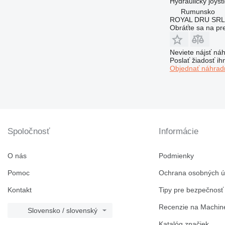
Hydraulický joyst
Rumunsko
ROYAL DRU SRL
Obráťte sa na pr
Neviete nájsť náh
Poslať žiadosť ih
Objednať náhradn
Spoločnosť
Informácie
O nás
Podmienky
Pomoc
Ochrana osobných ú
Kontakt
Tipy pre bezpečnosť
Recenzie na Machine
Slovensko / slovenský
Katalóg značiek