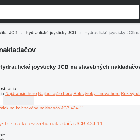
lika JCB
Hydraulické joysticky JCB
Hydraulické joysticky JCB 
 nakladačov
Hydraulické joysticky JCB na stavebných nakladačo
estnenia
ia
Najdrahšie hore
Najlacnejšie hore
Rok výroby - nové hore
Rok výrob
oystick na kolesového nakladača JCB 434-11
nie
ick