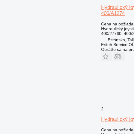
Hydraulický j
400/A1274
Cena na požiada
Hydraulický joyst
400/27760, 400/
Estónsko, Tall
Eriteh Service O
Obráťte sa na pr
2
Hydraulický j
Cena na požiada