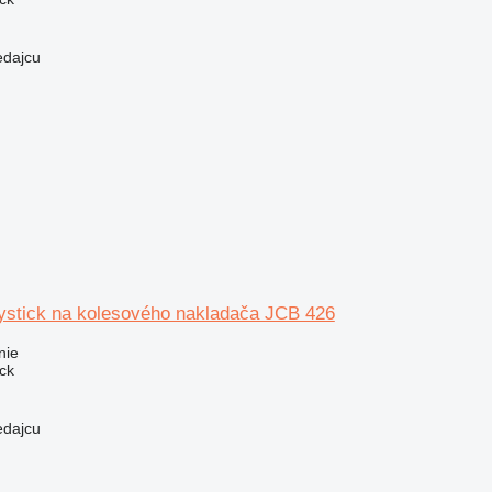
edajcu
oystick na kolesového nakladača JCB 426
nie
ick
edajcu