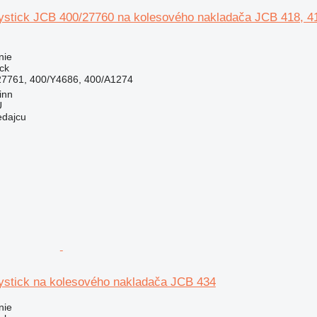
oystick JCB 400/27760 na kolesového nakladača JCB 418, 41
nie
ick
27761, 400/Y4686, 400/A1274
inn
Ü
edajcu
oystick na kolesového nakladača JCB 434
nie