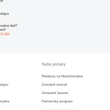
ick
edajcu
radný diel?
neď!
ý diel
Naše ponuky
Reklama na Machineryline
dajov
Zverejniť inzerát
Umiestniť banner
ryline
Partnerský program