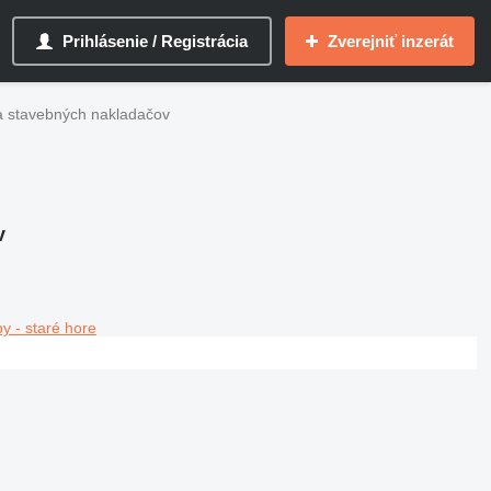
Prihlásenie / Registrácia
Zverejniť inzerát
na stavebných nakladačov
v
y - staré hore