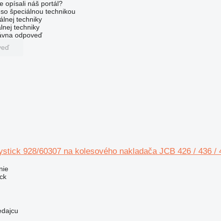
e opísali náš portál?
l so špeciálnou technikou
álnej techniky
lnej techniky
rávna odpoveď
veď
ystick 928/60307 na kolesového nakladača JCB 426 / 436 / 4
nie
ick
edajcu