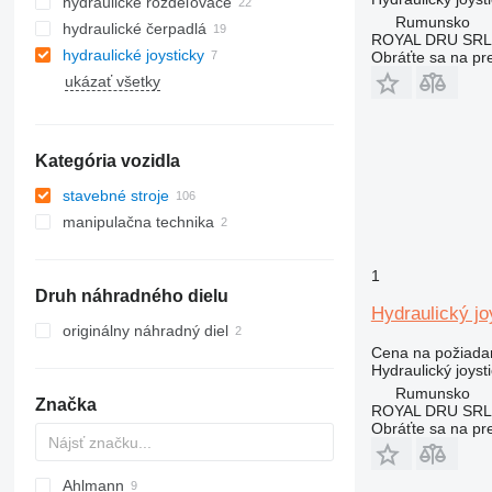
hydraulické rozdeľovače
Rumunsko
hydraulické čerpadlá
ROYAL DRU SRL
hydraulické joysticky
Obráťte sa na pr
ukázať všetky
Kategória vozidla
stavebné stroje
manipulačna technika
rýpadlá
stavebné nakladače
vysokozdvižné vozíky
minirýpadlá
rýpadlá-nakladače
kolesové nakladače
teleskopické nakladače
1
Druh náhradného dielu
Hydraulický j
originálny náhradný diel
Cena na požiada
Hydraulický joyst
Rumunsko
Značka
ROYAL DRU SRL
Obráťte sa na pr
Ahlmann