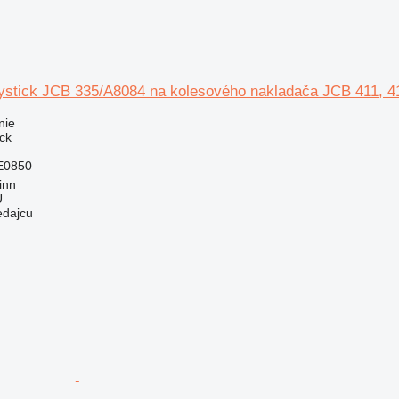
oystick JCB 335/A8084 na kolesového nakladača JCB 411, 41
nie
ick
E0850
inn
Ü
edajcu