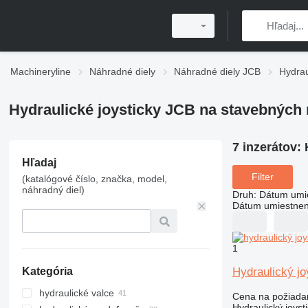
Machineryline
Náhradné diely
Náhradné diely JCB
Hydrau
Hydraulické joysticky JCB na stavebných
7 inzerátov:
Hľadaj
Filter
(katalógové číslo, značka, model,
náhradný diel)
Druh
:
Dátum umi
Dátum umiestnen
1
Hydraulický j
Kategória
hydraulické valce
Cena na požiada
Hydraulický joyst