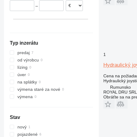
–
Typ inzerátu
predaj
1
od výrobcu
Hydraulický j
lízing
úver
Cena na požiada
Hydraulický joyst
na splátky
Rumunsko
výmena staré za nové
ROYAL DRU SRL
výmena
Obráťte sa na pr
Stav
nový
pojazdené