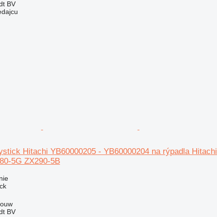
dt BV
edajcu
oystick Hitachi YB60000205 - YB60000204 na rýpadla Hit
80-5G ZX290-5B
nie
ick
Wouw
dt BV