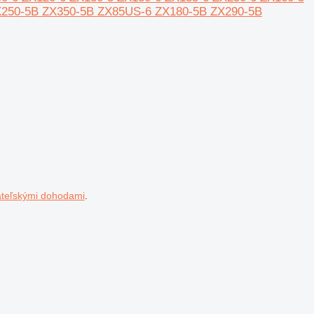
X250-5B ZX350-5B ZX85US-6 ZX180-5B ZX290-5B
ateľskými dohodami
.