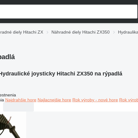
radné diely Hitachi ZX
Náhradné diely Hitachi ZX350
Hydraulik
padlá
Hydraulické joysticky Hitachi ZX350 na rýpadlá
estnenia
ia
Najdrahšie hore
Najlacnejšie hore
Rok výroby - nové hore
Rok výrob