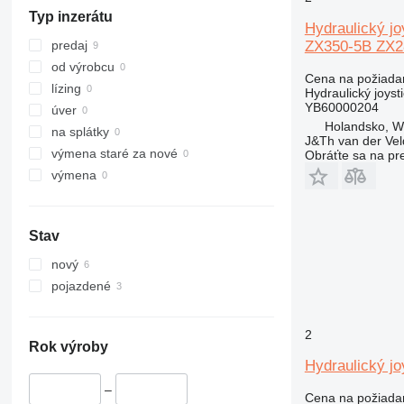
349
ZX360
Typ inzerátu
416
ZX400
Hydraulický j
E-series
ZX650
ZX350-5B ZX2
predaj
od výrobcu
Cena na požiada
lízing
Hydraulický joyst
YB60000204
úver
Holandsko, 
na splátky
J&Th van der Vel
výmena staré za nové
Obráťte sa na pr
výmena
Stav
nový
pojazdené
2
Rok výroby
Hydraulický j
–
Cena na požiada