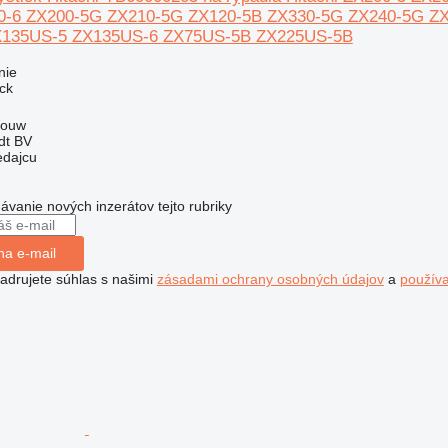
0-6 ZX200-5G ZX210-5G ZX120-5B ZX330-5G ZX240-5G Z
X135US-5 ZX135US-6 ZX75US-5B ZX225US-5B
nie
ick
Wouw
dt BV
edajcu
dávanie nových inzerátov tejto rubriky
na e-mail
jadrujete súhlas s našimi
zásadami ochrany osobných údajov
a
použív