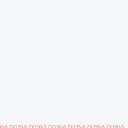
X200-6 ZX120-6 ZX130-5 ZX130-6 ZX135-6 ZX250-6 ZX160-5