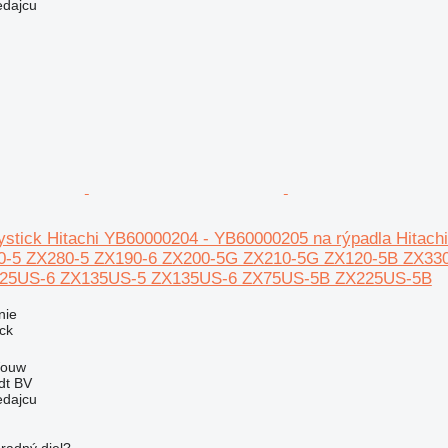
edajcu
oystick Hitachi YB60000204 - YB60000205 na rýpadla Hita
0-5 ZX280-5 ZX190-6 ZX200-5G ZX210-5G ZX120-5B ZX33
225US-6 ZX135US-5 ZX135US-6 ZX75US-5B ZX225US-5B
nie
ick
Wouw
dt BV
edajcu
radný diel?