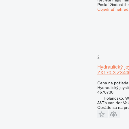
Poslať žiadosť ih
Objednať náhradn
2
Hydraulický 
ZX170-3 ZX4
Cena na požiada
Hydraulický joyst
4670730
Holandsko, 
J&Th van der Vel
Obráťte sa na pr