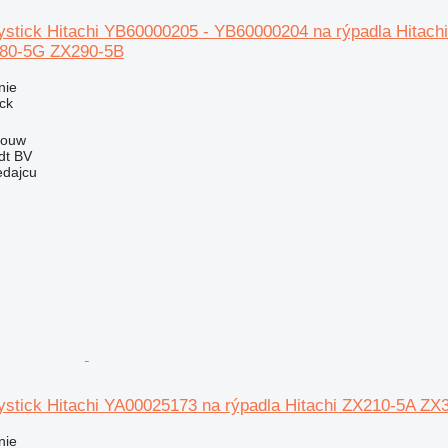
oystick Hitachi YB60000205 - YB60000204 na rýpadla Hit
80-5G ZX290-5B
nie
ick
Wouw
dt BV
edajcu
oystick Hitachi YA00025173 na rýpadla Hitachi ZX210-5A Z
nie