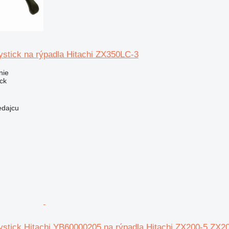
ystick na rýpadla Hitachi ZX350LC-3
nie
ick
edajcu
oystick Hitachi YB60000205 na rýpadla Hitachi ZX200-5 Z