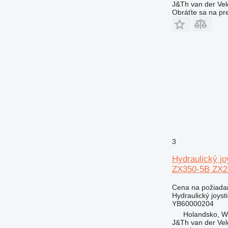
J&Th van der Vel
Obráťte sa na pr
3
Hydraulický j
ZX350-5B ZX2
Cena na požiada
Hydraulický joyst
YB60000204
Holandsko, 
J&Th van der Vel