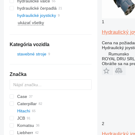
hydraulické valce
hydraulické čerpadlá
hydraulické joysticky
1
ukázať všetky
Hydraulický jo
Cena na požiada
Kategória vozidla
Hydraulický joyst
Rumunsko
stavebné stroje
ROYAL DRU SRL
rýpadlá
Obráťte sa na pr
Značka
Case
AZ
AX
1304
320
Caterpillar
1604
325
580
Hitachi
328
590
120
DX
JCB
331
788
301
EX
R-series
2
Komatsu
334
CX
302
ZX
Robex
3CX
310 G
EX60
Liebherr
337
303
Zaxis
4CX
310 J
PC
K-series
EX75
ZX75
Hydraulický j