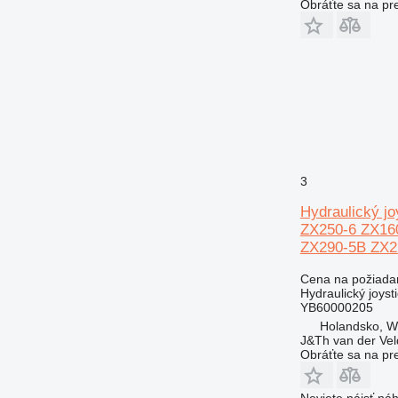
Obráťte sa na pr
3
Hydraulický j
ZX250-6 ZX16
ZX290-5B ZX
Cena na požiada
Hydraulický joyst
YB60000205
Holandsko, 
J&Th van der Vel
Obráťte sa na pr
Neviete nájsť náh