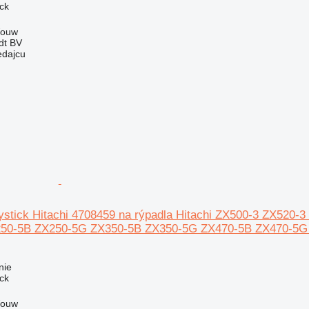
ick
Wouw
dt BV
edajcu
oystick Hitachi 4708459 na rýpadla Hitachi ZX500-3 ZX52
50-5B ZX250-5G ZX350-5B ZX350-5G ZX470-5B ZX470-5G
nie
ick
Wouw