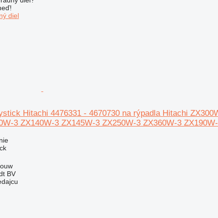
neď!
ý diel
joystick Hitachi 4476331 - 4670730 na rýpadla Hitachi
00W-3 ZX140W-3 ZX145W-3 ZX250W-3 ZX360W-3 ZX190W
nie
ick
Wouw
dt BV
edajcu