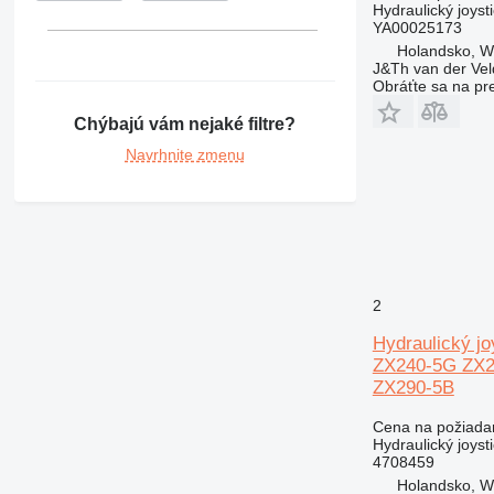
Hydraulický joyst
YA00025173
Holandsko, 
J&Th van der Vel
Obráťte sa na pr
Chýbajú vám nejaké filtre?
Navrhnite zmenu
2
Hydraulický j
ZX240-5G ZX2
ZX290-5B
Cena na požiada
Hydraulický joyst
4708459
Holandsko, 