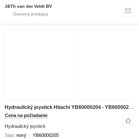
J&Th van der Veldt BV
Hydraulický joystick Hitachi YB60000204 - YB60000205 na rýpadla Hitachi ZX200-5 ZX200-6 ZX135-6 ZX250-6 ZX160-5 ZX280-5 ZX190-6 ZX200-5G ZX210-5G ZX330-5G ZX240-5G ZX250-5B ZX350-5B ZX85US-6 ZX180-5B ZX290-5B ZX225US-6 ZX135US-5 ZX135US-6 ZX75US-5B ZX225US-5B ZX120-6 ZX130-5 ZX130-6 ZX120-5B
Cena na požiadanie
Hydraulický joystick
Stav
nový
YB60000205