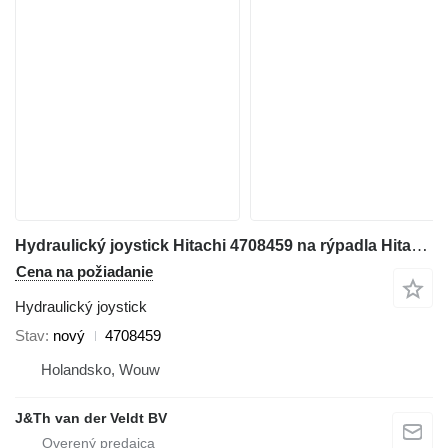
Hydraulický joystick Hitachi 4708459 na rýpadla Hitachi ZX500-3 ZX520-3 ZX450-3 ZX850-3 ZX470-3 ZX870-3 EX1200-6 ZX330-5G ZX240-5G ZX250-5B ZX250-5G ZX350-5B ZX350-5G ZX470-5B ZX470-5G ZX670-5B ZX670-5G ZX870-5B ZX870-5G ZX280-5G ZX290-5B
Cena na požiadanie
Hydraulický joystick
Stav
nový
4708459
Holandsko, Wouw
J&Th van der Veldt BV