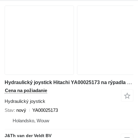
Hydraulický joystick Hitachi YA00025173 na rýpadla Hitachi ZX210-5A ZX350H-5G
Cena na požiadanie
Hydraulický joystick
Stav
nový
YA00025173
Holandsko, Wouw
J&Th van der Veldt BV