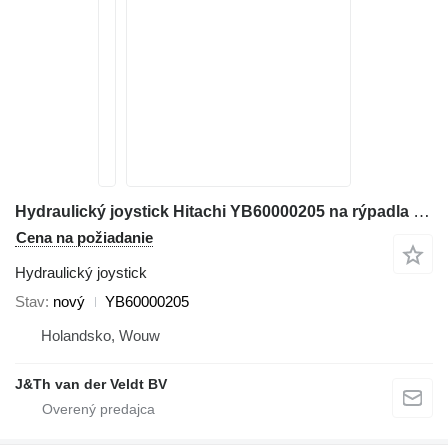
Hydraulický joystick Hitachi YB60000205 na rýpadla Hitachi ZX200-5 ZX200-6 ZX120-6 ZX130-5 ZX130-6 ZX135-6 ZX250-6 ZX160-5 ZX280-5 ZX190-6 ZX200-5G ZX210-5G ZX120-5B ZX330-5G ZX240-5G ZX250-5B ZX350-5B ZX85US-6 ZX180-5B ZX290-5B ZX225US-6 ZX135US-5 ZX135US-6 ZX75US-5B ZX225US-5B
Cena na požiadanie
Hydraulický joystick
Stav
nový
YB60000205
Holandsko, Wouw
J&Th van der Veldt BV