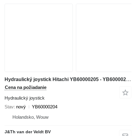
Hydraulický joystick Hitachi YB60000205 - YB60000204 na rýpadla Hitachi ZX200-5G ZX210-5G ZX330-5G ZX240-5G ZX250-5B ZX350-5B ZX280-5G ZX290-5B
Cena na požiadanie
Hydraulický joystick
Stav
nový
YB60000204
Holandsko, Wouw
J&Th van der Veldt BV