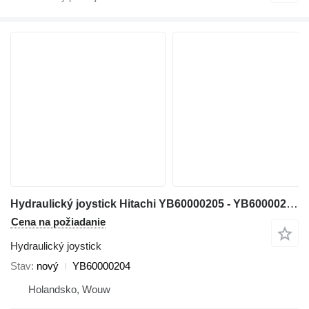
Hydraulický joystick Hitachi YB60000205 - YB60000204 na rýpadla Hitachi ZX200-5G ZX210-5G ZX330-5G ZX240-5G ZX250-5B ZX350-5B ZX280-5G ZX290-5B
Cena na požiadanie
Hydraulický joystick
Stav
nový
YB60000204
Holandsko, Wouw