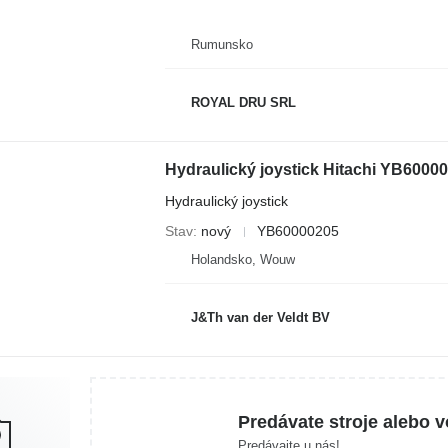
Rumunsko
ROYAL DRU SRL
Hydraulický joystick
Stav
nový
YB60000205
Holandsko, Wouw
J&Th van der Veldt BV
Predávate stroje alebo v
Predávajte u nás!