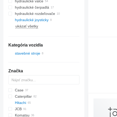
hydraulické valce
hydraulické čerpadlá
hydraulické rozdeľovače
hydraulické joysticky
ukázať všetky
Kategória vozidla
stavebné stroje
rýpadlá
Značka
Case
AZ
AX
1304
320
Caterpillar
1604
323
580
Hitachi
325
590
120
DX
JCB
328
788
301
EX
906
R-series
Komatsu
331
CX
302
ZX
Robex
3CX
310 G
EX60