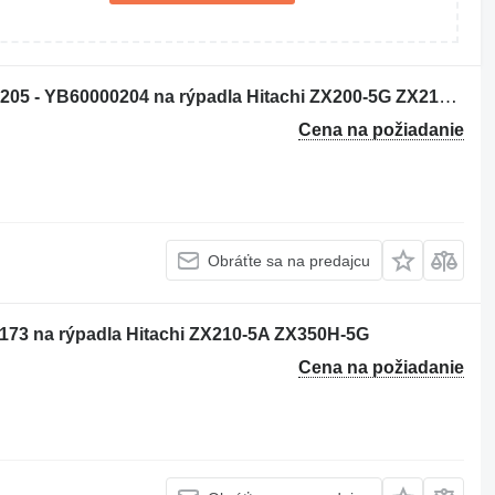
Hydraulický joystick Hitachi YB60000205 - YB60000204 na rýpadla Hitachi ZX200-5G ZX210-5G ZX330-5G ZX240-5G ZX250-5B ZX350-5B ZX280-5G ZX290-5B
Cena na požiadanie
Obráťte sa na predajcu
5173 na rýpadla Hitachi ZX210-5A ZX350H-5G
Cena na požiadanie