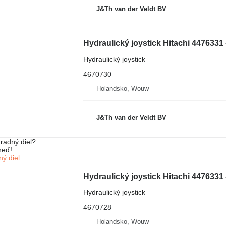
J&Th van der Veldt BV
Hydraulický joystick
4670730
Holandsko, Wouw
J&Th van der Veldt BV
radný diel?
neď!
ý diel
Hydraulický joystick
4670728
Holandsko, Wouw