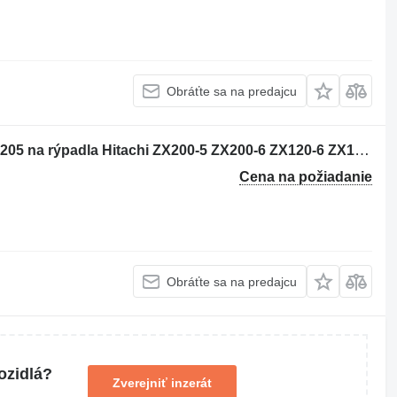
Obráťte sa na predajcu
Hydraulický joystick Hitachi YB60000205 na rýpadla Hitachi ZX200-5 ZX200-6 ZX120-6 ZX130-5 ZX130-6 ZX135-6 ZX250-6 ZX160-5 ZX280-5 ZX190-6 ZX200-5G ZX210-5G ZX120-5B ZX330-5G ZX240-5G ZX250-5B ZX350-5B ZX85US-6 ZX180-5B ZX290-5B ZX225US-6 ZX135US-5 ZX135US-6 ZX75US-5B ZX225US-5B
Cena na požiadanie
Obráťte sa na predajcu
ozidlá?
Zverejniť inzerát