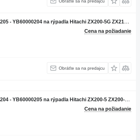
Obráťte sa na predajcu
Hydraulický joystick Hitachi YB60000205 - YB60000204 na rýpadla Hitachi ZX200-5G ZX210-5G ZX330-5G ZX240-5G ZX250-5B ZX350-5B ZX280-5G ZX290-5B
Cena na požiadanie
Obráťte sa na predajcu
Hydraulický joystick Hitachi YB60000204 - YB60000205 na rýpadla Hitachi ZX200-5 ZX200-6 ZX135-6 ZX250-6 ZX160-5 ZX280-5 ZX190-6 ZX200-5G ZX210-5G ZX330-5G ZX240-5G ZX250-5B ZX350-5B ZX85US-6 ZX180-5B ZX290-5B ZX225US-6 ZX135US-5 ZX135US-6 ZX75US-5B ZX225US-5B ZX120-6 ZX130-5 ZX130-6 ZX120-5B
Cena na požiadanie