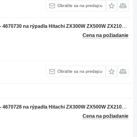
Obráťte sa na predajcu
Hydraulický joystick Hitachi 4476331 - 4670730 na rýpadla Hitachi ZX300W ZX500W ZX210W ZX130W ZX350W ZX160W ZX180W ZX170-3 ZX400W-3 ZX140W-3 ZX145W-3 ZX250W-3 ZX360W-3 ZX190W-3 ZX210W-3ZX220W-3
Cena na požiadanie
Obráťte sa na predajcu
Hydraulický joystick Hitachi 4476331 - 4670728 na rýpadla Hitachi ZX300W ZX500W ZX210W ZX130W ZX350W ZX160W ZX180W ZX170-3 ZX400W-3 ZX210W-3 ZX220W-3 ZX140W-3 ZX145W-3 ZX250W-3 ZX360W-3 ZX190W-3
Cena na požiadanie