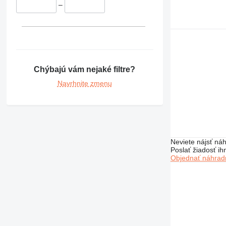
–
Chýbajú vám nejaké filtre?
Navrhnite zmenu
Neviete nájsť náh
Poslať žiadosť ih
Objednať náhradn