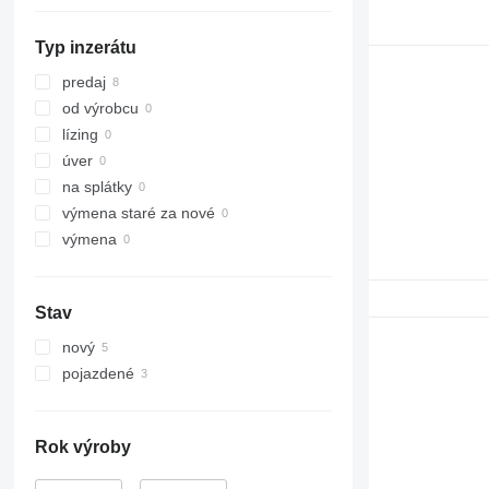
345
ZX350
349
ZX360
Typ inzerátu
416
ZX400
E-series
ZX650
predaj
od výrobcu
lízing
úver
na splátky
výmena staré za nové
výmena
Stav
nový
pojazdené
Rok výroby