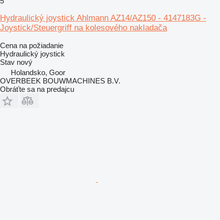
5
Hydraulický joystick Ahlmann AZ14/AZ150 - 4147183G -
Joystick/Steuergriff na kolesového nakladača
Cena na požiadanie
Hydraulický joystick
Stav
nový
Holandsko, Goor
OVERBEEK BOUWMACHINES B.V.
Obráťte sa na predajcu