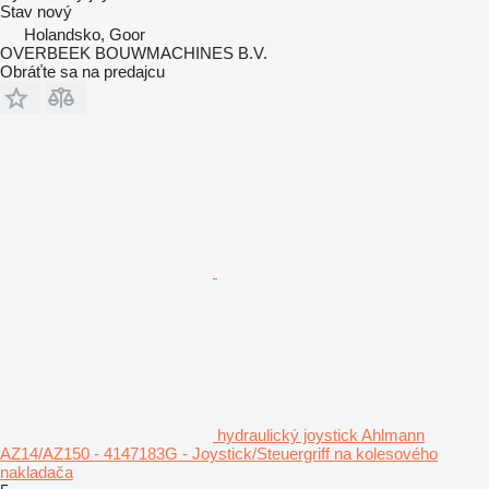
Stav
nový
Holandsko, Goor
OVERBEEK BOUWMACHINES B.V.
Obráťte sa na predajcu
hydraulický joystick Ahlmann
AZ14/AZ150 - 4147183G - Joystick/Steuergriff na kolesového
nakladača