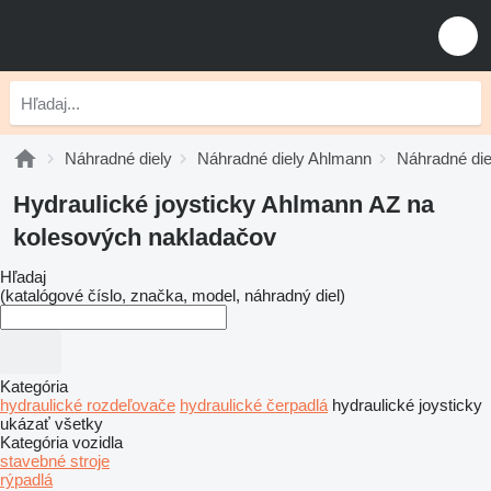
Náhradné diely
Náhradné diely Ahlmann
Náhradné di
Hydraulické joysticky Ahlmann AZ na
kolesových nakladačov
Hľadaj
(katalógové číslo, značka, model, náhradný diel)
Kategória
hydraulické rozdeľovače
hydraulické čerpadlá
hydraulické joysticky
ukázať všetky
Kategória vozidla
stavebné stroje
rýpadlá