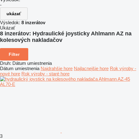
-
ukázať
Výsledok:
8 inzerátov
Ukázať
8 inzerátov:
Hydraulické joysticky Ahlmann AZ na
kolesových nakladačov
Filter
Druh
:
Dátum umiestnenia
Dátum umiestnenia
Najdrahšie hore
Najlacnejšie hore
Rok výroby -
nové hore
Rok výroby - staré hore
3