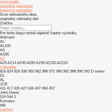
minirýpadlá
stavebné nakladače
kolesové nakladače
Druh náhradného dielu
originálny náhradný diel
Značka
Pre tento dopyt neboli nájdené žiadne výsledky.
Ahlmann
AL
AL100
AS
AS85
AZ
AZ6
AZ14
AZ45
AZ85
AZ95
AZ150
AZ210
Caterpillar
816
824
826
938
950
962
966
972
980
982
988
990
992
D series
DL
AL
JCB
411
417
426
427
436
437
456
457
John Deere
524
544 J
Komatsu
WA
Liebherr