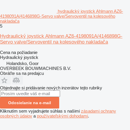
hydraulický joystick Ahlmann AZ6-
4198091A/4146898G-Servo valve/Servoventil na kolesového
nakladača
5
Hydraulický joystick Ahlmann AZ6-4198091A/4146898G-
Servo valve/Servoventil na kolesového nakladača
Cena na požiadanie
Hydraulický joystick
Holandsko, Goor
OVERBEEK BOUWMACHINES B.V.
Obráťte sa na predajcu
Objednajte si pridávanie nových inzerátov tejto rubriky
Odosielanie na e-mail
Kliknutím sem vyjadrujete súhlas s našimi
zásadami ochrany
osobných údajov
a
používateľskými dohodami
.