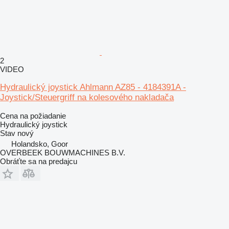
2
VIDEO
Hydraulický joystick Ahlmann AZ85 - 4184391A -
Joystick/Steuergriff na kolesového nakladača
Cena na požiadanie
Hydraulický joystick
Stav
nový
Holandsko, Goor
OVERBEEK BOUWMACHINES B.V.
Obráťte sa na predajcu