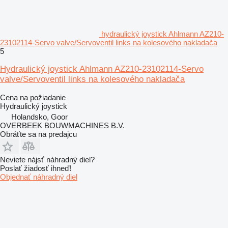
hydraulický joystick Ahlmann AZ210-
23102114-Servo valve/Servoventil links na kolesového nakladača
5
Hydraulický joystick Ahlmann AZ210-23102114-Servo
valve/Servoventil links na kolesového nakladača
Cena na požiadanie
Hydraulický joystick
Holandsko, Goor
OVERBEEK BOUWMACHINES B.V.
Obráťte sa na predajcu
Neviete nájsť náhradný diel?
Poslať žiadosť ihneď!
Objednať náhradný diel