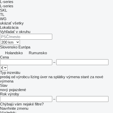
L-series
L-series
SKL
TL
WG
ukázať všetky
Lokalizácia
Vyhľadať v okruhu
Slovensko
Európa
Holandsko
Rumunsko
Cena
–
Typ inzerátu
predaj
od výrobcu
lízing
úver
na splátky
výmena staré za nové
výmena
Stav
nový
pojazdené
Rok výroby
–
Chýbajú vám nejaké filtre?
Navrhnite zmenu
Výsledok: