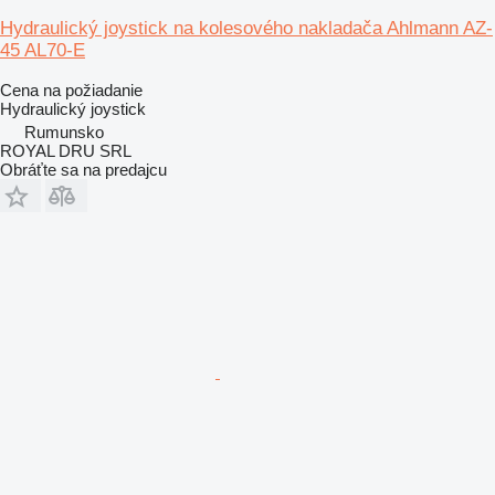
Hydraulický joystick na kolesového nakladača Ahlmann AZ-
45 AL70-E
Cena na požiadanie
Hydraulický joystick
Rumunsko
ROYAL DRU SRL
Obráťte sa na predajcu