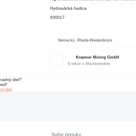
Hydraulická hadica
930017
Nemecko, Rheda-Wiedenbrück
Kraemer Mining GmbH
6
rokov v Machineryline
radný diel?
neď!
ý diel
Naše ponuky