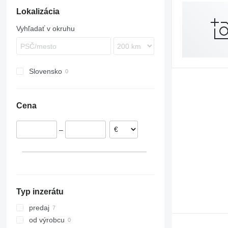
Lokalizácia
420
826
Vyhľadať v okruhu
963
AP
D series
Slovensko
Cena
–
Typ inzerátu
predaj
od výrobcu