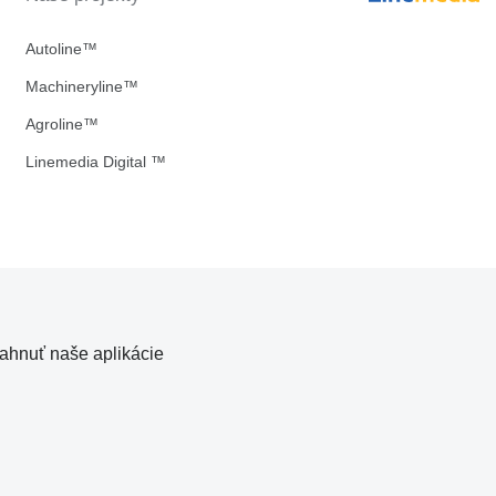
Autoline™
Machineryline™
Agroline™
Linemedia Digital ™
iahnuť naše aplikácie