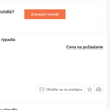
ozidlá?
Zverejniť inzerát
 rýpadla
Cena na požiadanie
Obráťte sa na predajcu
a rýpadla