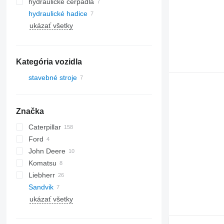
hydraulické čerpadlá
hydraulické hadice
ukázať všetky
Kategória vozidla
stavebné stroje
rýpadlá
vŕtacie zariadenia
Značka
Caterpillar
580
Ford
590
312
John Deere
695
320
E-series
Komatsu
325
410
Liebherr
330
824
PC
Sandvik
336
832
A-series
ukázať všetky
345
PR
HR
349
R-series
TC
350
TL