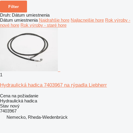
Filter
Druh
:
Dátum umiestnenia
Dátum umiestnenia
Najdrahšie hore
Najlacnejšie hore
Rok výroby -
nové hore
Rok výroby - staré hore
1
Hydraulická hadica 7403967 na rýpadla Liebherr
Cena na požiadanie
Hydraulická hadica
Stav
nový
7403967
Nemecko, Rheda-Wiedenbrück