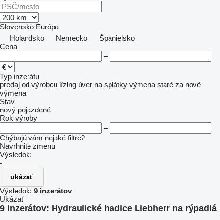
Slovensko
Európa
Holandsko
Nemecko
Španielsko
Cena
–
Typ inzerátu
predaj
od výrobcu
lízing
úver
na splátky
výmena staré za nové
výmena
Stav
nový
pojazdené
Rok výroby
–
Chýbajú vám nejaké filtre?
Navrhnite zmenu
Výsledok:
-
ukázať
Výsledok:
9 inzerátov
Ukázať
9 inzerátov:
Hydraulické hadice Liebherr na rýpadlá