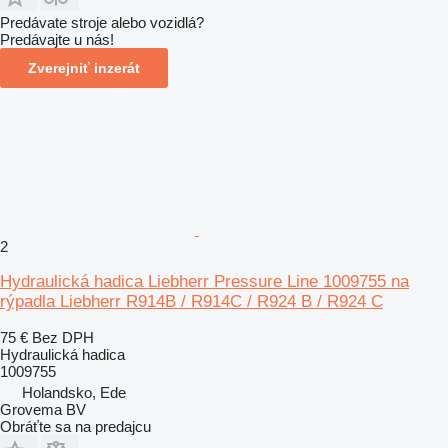
Predávate stroje alebo vozidlá?
Predávajte u nás!
Zverejniť inzerát
2
Hydraulická hadica Liebherr Pressure Line 1009755 na
rýpadla Liebherr R914B / R914C / R924 B / R924 C
75 €
Bez DPH
Hydraulická hadica
1009755
Holandsko, Ede
Grovema BV
Obráťte sa na predajcu