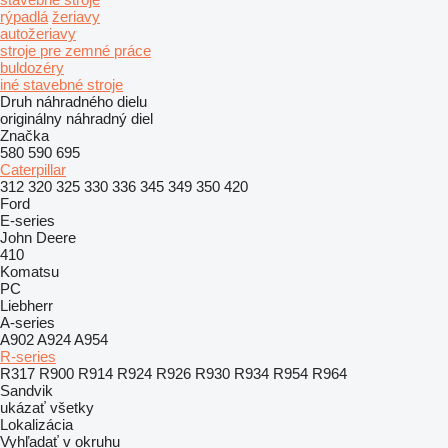
rýpadlá
žeriavy
autožeriavy
stroje pre zemné práce
buldozéry
iné stavebné stroje
Druh náhradného dielu
originálny náhradný diel
Značka
580
590
695
Caterpillar
312
320
325
330
336
345
349
350
420
Ford
E-series
John Deere
410
Komatsu
PC
Liebherr
A-series
A902
A924
A954
R-series
R317
R900
R914
R924
R926
R930
R934
R954
R964
Sandvik
ukázať všetky
Lokalizácia
Vyhľadať v okruhu