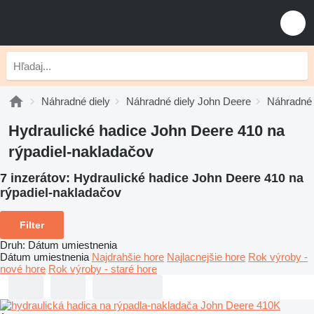
Náhradné diely
Náhradné diely John Deere
Náhradné 
Hydraulické hadice John Deere 410 na
rýpadiel-nakladačov
7 inzerátov:
Hydraulické hadice John Deere 410 na
rýpadiel-nakladačov
Filter
Druh
:
Dátum umiestnenia
Dátum umiestnenia
Najdrahšie hore
Najlacnejšie hore
Rok výroby -
nové hore
Rok výroby - staré hore