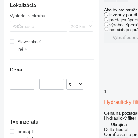
Lokalizácia
D85
Ako by ste stručn
inzertný portá
Vyhľadať v okruhu
predajca špeci
výrobca špeciá
neexistuje sp
Vybrať odpo
Slovensko
iné
Ukrajina
Cena
–
1
Hydraulický fi
Cena na požiada
Hydraulický filter
Typ inzerátu
Ukrajina
Delta-Budteh
predaj
Obráťte sa na pr