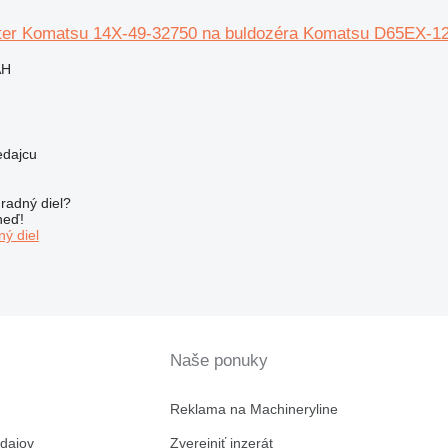
ilter Komatsu 14X-49-32750 na buldozéra Komatsu D65EX-1
AH
edajcu
radný diel?
neď!
ý diel
Naše ponuky
Reklama na Machineryline
dajov
Zverejniť inzerát