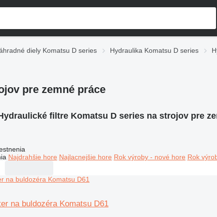
áhradné diely Komatsu D series
Hydraulika Komatsu D series
H
rojov pre zemné práce
Hydraulické filtre Komatsu D series na strojov pre 
estnenia
ia
Najdrahšie hore
Najlacnejšie hore
Rok výroby - nové hore
Rok výrob
lter na buldozéra Komatsu D61