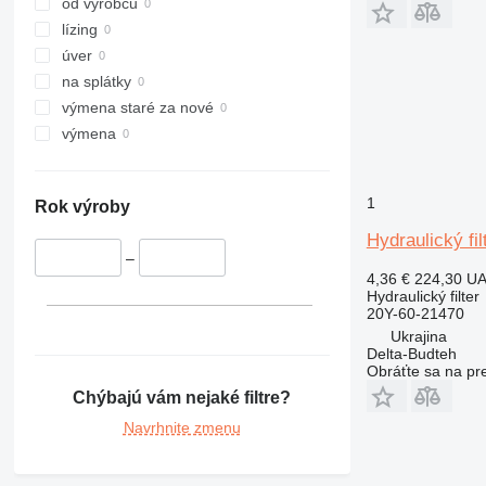
od výrobcu
lízing
úver
na splátky
výmena staré za nové
výmena
1
Rok výroby
Hydraulický f
–
4,36 €
224,30 U
Hydraulický filter
20Y-60-21470
Ukrajina
Delta-Budteh
Obráťte sa na pr
Chýbajú vám nejaké filtre?
Navrhnite zmenu