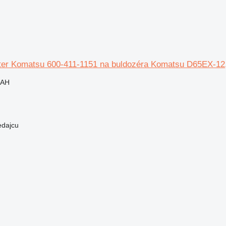
ilter Komatsu 600-411-1151 na buldozéra Komatsu D65EX-1
UAH
edajcu