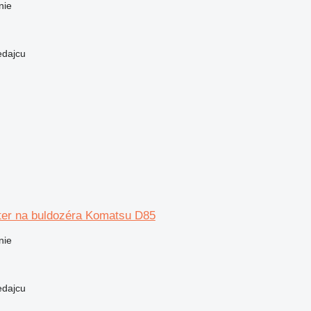
nie
edajcu
lter na buldozéra Komatsu D85
nie
edajcu