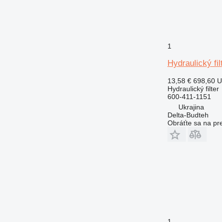
1
Hydraulický f
13,58 €
698,60 
Hydraulický filter
600-411-1151
Ukrajina
Delta-Budteh
Obráťte sa na pr
1