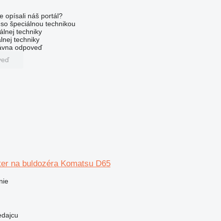
e opísali náš portál?
l so špeciálnou technikou
álnej techniky
lnej techniky
rávna odpoveď
veď
lter na buldozéra Komatsu D65
nie
edajcu