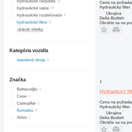
hydraulické čerpadlá
Cena na požiada
Hydraulický filter
hydraulické valce
Ukrajina
hydraulické rozdeľovače
Delta-Budteh
hydraulické filtre
Obráťte sa na pr
ukázať všetky
Kategória vozidla
stavebné stroje
stroje pre zemné práce
buldozéry
Značka
1
Baltacıoğlu
Hydraulický fi
Case
Cena na požiada
Caterpillar
Hydraulický filter
Komatsu
D series
Ukrajina
Volvo
D series
Delta-Budteh
Obráťte sa na pr
D61
D65