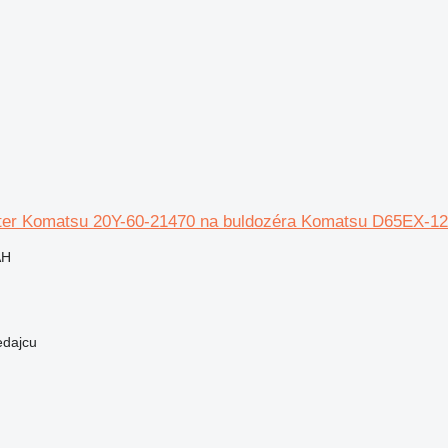
ilter Komatsu 20Y-60-21470 na buldozéra Komatsu D65EX-1
AH
edajcu