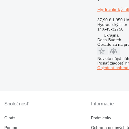
Hydraulický f
37,90 €
1 950 U
Hydraulický filter
14X-49-32750
Ukrajina
Delta-Budteh
Obráťte sa na pr
Neviete nájsť náh
Poslať žiadosť ih
Objednať náhradn
Spoločnosť
Informácie
O nás
Podmienky
Pomoc
Ochrana osobných ú