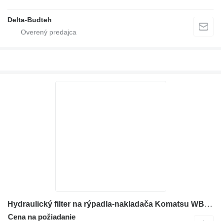
Delta-Budteh
Hydraulický filter na rýpadla-nakladača Komatsu WB97S-5
Cena na požiadanie