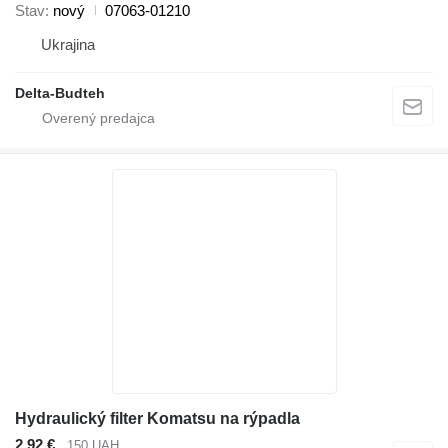
Stav
nový
07063-01210
Ukrajina
Delta-Budteh
Hydraulický filter Komatsu na rýpadla
2,92 €
150 UAH