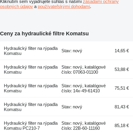
Kliknutím sem vyjadrujete súhlas s našimi
zásadami ochrany
osobných údajov
a
používateľskými dohodami
.
Ceny za hydraulické filtre Komatsu
Hydraulický filter na rýpadla
Stav: nový
14,65 €
Komatsu
Hydraulický filter na rýpadla
Stav: nový, katalógové
53,88 €
Komatsu
číslo: 07063-01100
Hydraulický filter na rýpadla
Stav: nový, katalógové
75,51 €
Komatsu
číslo: 14x-49-61410
Hydraulický filter na rýpadla
Stav: nový
81,43 €
Komatsu
Hydraulický filter na rýpadla
Stav: nový, katalógové
85,18 €
Komatsu PC210-7
číslo: 22B-60-11160