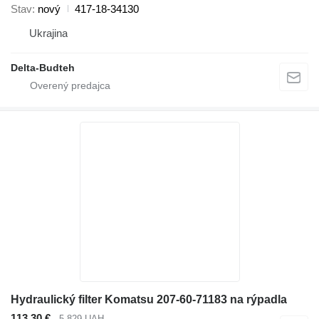
Stav
nový
417-18-34130
Ukrajina
Delta-Budteh
Hydraulický filter Komatsu 207-60-71183 na rýpadla
113,30 €
5 829 UAH