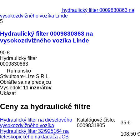
hydraulický filter 0009830863 na
vysokozdvižného vozíka Linde
5
Hydraulický filter 0009830863 na
vysokozdvižného vozíka Linde
90 €
Hydraulický filter
0009830863
Rumunsko
Stivuitoare-Lize S.R.L.
Obráťte sa na predajcu
Výsledok:
11 inzerátov
Ukázať
Ceny za hydraulické filtre
Hydraulický filter na dieselového
Katalógové číslo:
35 €
vysokozdvižného vozíka
0009831805
Hydraulický filter 32/925164 na
108,50 €
teleskopického nakladača JCB