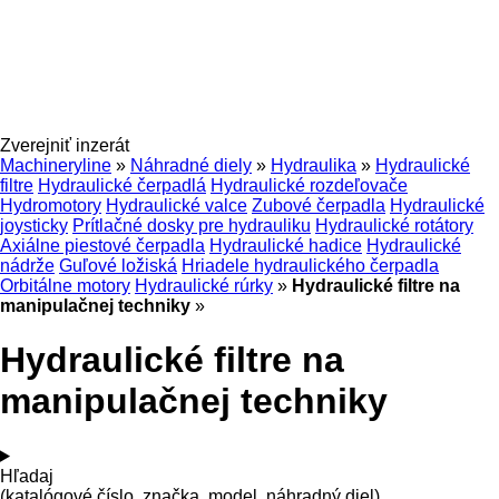
Zverejniť inzerát
Machineryline
»
Náhradné diely
»
Hydraulika
»
Hydraulické
filtre
Hydraulické čerpadlá
Hydraulické rozdeľovače
Hydromotory
Hydraulické valce
Zubové čerpadla
Hydraulické
joysticky
Prítlačné dosky pre hydrauliku
Hydraulické rotátory
Axiálne piestové čerpadla
Hydraulické hadice
Hydraulické
nádrže
Guľové ložiská
Hriadele hydraulického čerpadla
Orbitálne motory
Hydraulické rúrky
»
Hydraulické filtre na
manipulačnej techniky
»
Hydraulické filtre na
manipulačnej techniky
Hľadaj
(katalógové číslo, značka, model, náhradný diel)