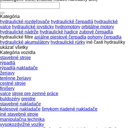
Kategória
hydraulické rozdeľovače
hydraulické čerpadlá
hydraulické
valce
hydraulické joysticky
hydromotory
orbitálne motory
hydraulické nádrže
hydraulické hadice
zubové čerpadla
hydraulické filtre
axiálne piestové čerpadla
pohony čerpadla
hydraulické akumulátory
hydraulické rúrky
iné časti hydrauliky
ukázať všetky
Kategória vozidla
stavebné stroje
rýpadlá
rýpadlá-nakladače
žeriavy
terénne žeriavy
cestné stroje
finišery
valce
stroje pre zemné práce
buldozéry
grejdre
stavebné nakladače
kolesové nakladače
šmykom riadené nakladače
iné stavebné stroje
manipulačna technika
vysokozdvižné vozíky