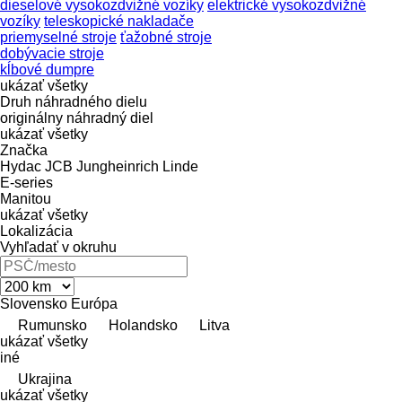
dieselové vysokozdvižné vozíky
elektrické vysokozdvižné
vozíky
teleskopické nakladače
priemyselné stroje
ťažobné stroje
dobývacie stroje
kĺbové dumpre
ukázať všetky
Druh náhradného dielu
originálny náhradný diel
ukázať všetky
Značka
Hydac
JCB
Jungheinrich
Linde
E-series
Manitou
ukázať všetky
Lokalizácia
Vyhľadať v okruhu
Slovensko
Európa
Rumunsko
Holandsko
Litva
ukázať všetky
iné
Ukrajina
ukázať všetky