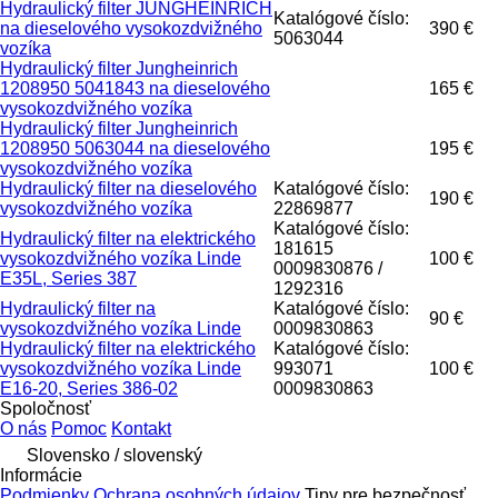
Hydraulický filter JUNGHEINRICH
Katalógové číslo:
na dieselového vysokozdvižného
390 €
5063044
vozíka
Hydraulický filter Jungheinrich
1208950 5041843 na dieselového
165 €
vysokozdvižného vozíka
Hydraulický filter Jungheinrich
1208950 5063044 na dieselového
195 €
vysokozdvižného vozíka
Hydraulický filter na dieselového
Katalógové číslo:
190 €
vysokozdvižného vozíka
22869877
Katalógové číslo:
Hydraulický filter na elektrického
181615
vysokozdvižného vozíka Linde
100 €
0009830876 /
E35L, Series 387
1292316
Hydraulický filter na
Katalógové číslo:
90 €
vysokozdvižného vozíka Linde
0009830863
Hydraulický filter na elektrického
Katalógové číslo:
vysokozdvižného vozíka Linde
993071
100 €
E16-20, Series 386-02
0009830863
Spoločnosť
O nás
Pomoc
Kontakt
Slovensko / slovenský
Informácie
Podmienky
Ochrana osobných údajov
Tipy pre bezpečnosť