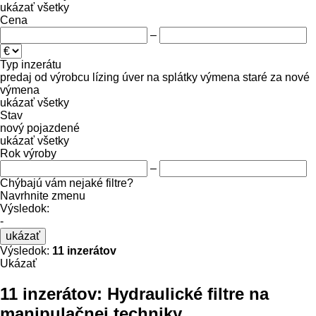
ukázať všetky
Cena
–
Typ inzerátu
predaj
od výrobcu
lízing
úver
na splátky
výmena staré za nové
výmena
ukázať všetky
Stav
nový
pojazdené
ukázať všetky
Rok výroby
–
Chýbajú vám nejaké filtre?
Navrhnite zmenu
Výsledok:
-
ukázať
Výsledok:
11 inzerátov
Ukázať
11 inzerátov:
Hydraulické filtre na
manipulačnej techniky