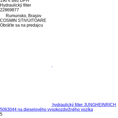
190 €
Bez DPH
Hydraulický filter
22869877
Rumunsko, Braşov
COSMIN STIVUITOARE
Obráťte sa na predajcu
hydraulický filter JUNGHEINRICH
5063044 na dieselového vysokozdvižného vozíka
5