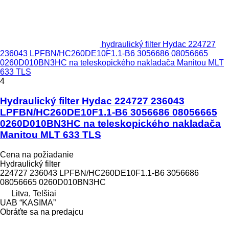
hydraulický filter Hydac 224727
236043 LPFBN/HC260DE10F1.1-B6 3056686 08056665
0260D010BN3HC na teleskopického nakladača Manitou MLT
633 TLS
4
Hydraulický filter Hydac 224727 236043
LPFBN/HC260DE10F1.1-B6 3056686 08056665
0260D010BN3HC na teleskopického nakladača
Manitou MLT 633 TLS
Cena na požiadanie
Hydraulický filter
224727 236043 LPFBN/HC260DE10F1.1-B6 3056686
08056665 0260D010BN3HC
Litva, Telšiai
UAB “KASIMA”
Obráťte sa na predajcu