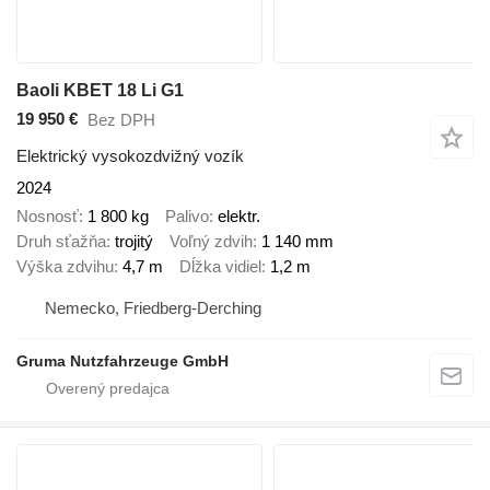
Baoli KBET 18 Li G1
19 950 €
Bez DPH
Elektrický vysokozdvižný vozík
2024
Nosnosť
1 800 kg
Palivo
elektr.
Druh sťažňa
trojitý
Voľný zdvih
1 140 mm
Výška zdvihu
4,7 m
Dĺžka vidiel
1,2 m
Nemecko, Friedberg-Derching
Gruma Nutzfahrzeuge GmbH