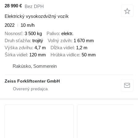
28 990 €
Bez DPH
Elektrický vysokozdvižný vozík
2022
10 m/h
Nosnosť
3 500 kg
Palivo
elektr.
Druh sťažňa
trojitý
Voľný zdvih
1 670 mm
Výška zdvihu
4,7 m
Dĺžka vidiel
1,2 m
Šírka vidiel
120 mm
Hrúbka vidlice
50 mm
Rakúsko, Sommerein
Zeiss Forkliftcenter GmbH