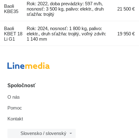
Rok: 2022, doba prevádzky: 597 m/h,
Baoli
nosnosť: 3 500 kg, palivo: elektr., druh
21 500 €
KBE35
sťažňa: trojitý
Baoli
Rok: 2024, nosnosť: 1 800 kg, palivo:
KBET 18
elektr., druh sťažňa: trojitý, voľný zdvih:
19 950 €
Li G1
1 140 mm
Spoločnosť
O nás
Pomoc
Kontakt
Slovensko / slovenský