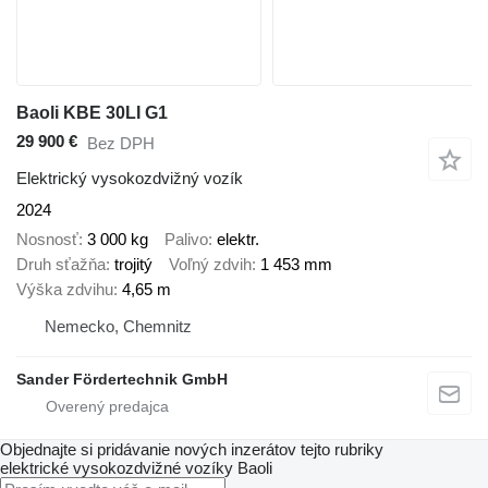
Baoli KBE 30LI G1
29 900 €
Bez DPH
Elektrický vysokozdvižný vozík
2024
Nosnosť
3 000 kg
Palivo
elektr.
Druh sťažňa
trojitý
Voľný zdvih
1 453 mm
Výška zdvihu
4,65 m
Nemecko, Chemnitz
Sander Fördertechnik GmbH
Objednajte si pridávanie nových inzerátov tejto rubriky
elektrické vysokozdvižné vozíky
Baoli