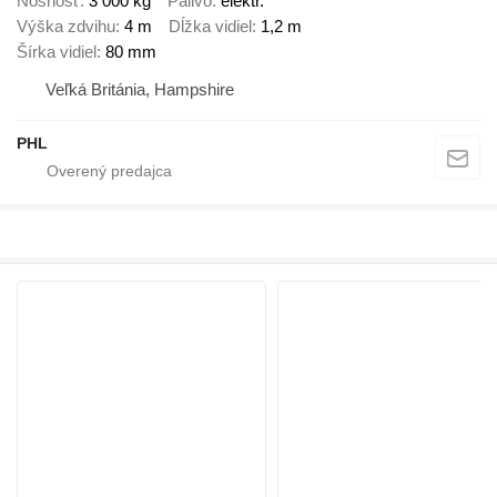
Nosnosť
3 000 kg
Palivo
elektr.
Výška zdvihu
4 m
Dĺžka vidiel
1,2 m
Šírka vidiel
80 mm
Veľká Británia, Hampshire
PHL