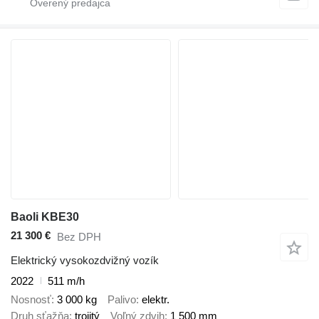
Baoli KBE30
21 300 €
Bez DPH
Elektrický vysokozdvižný vozík
2022
511 m/h
Nosnosť
3 000 kg
Palivo
elektr.
Druh sťažňa
trojitý
Voľný zdvih
1 500 mm