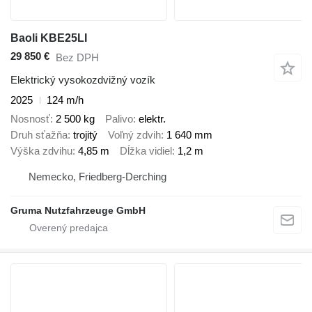
Baoli KBE25LI
29 850 €
Bez DPH
Elektrický vysokozdvižný vozík
2025
124 m/h
Nosnosť
2 500 kg
Palivo
elektr.
Druh sťažňa
trojitý
Voľný zdvih
1 640 mm
Výška zdvihu
4,85 m
Dĺžka vidiel
1,2 m
Nemecko, Friedberg-Derching
Gruma Nutzfahrzeuge GmbH