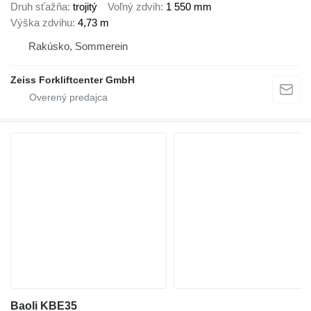
Druh sťažňa
trojitý
Voľný zdvih
1 550 mm
Výška zdvihu
4,73 m
Rakúsko, Sommerein
Zeiss Forkliftcenter GmbH
Baoli KBE35