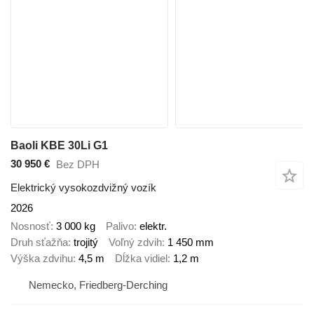
Baoli KBE 30Li G1
30 950 €
Bez DPH
Elektrický vysokozdvižný vozík
2026
Nosnosť
3 000 kg
Palivo
elektr.
Druh sťažňa
trojitý
Voľný zdvih
1 450 mm
Výška zdvihu
4,5 m
Dĺžka vidiel
1,2 m
Nemecko, Friedberg-Derching