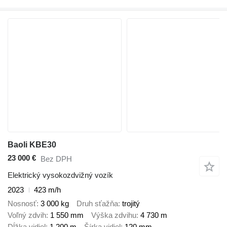
Baoli KBE30
23 000 €
Bez DPH
Elektrický vysokozdvižný vozík
2023
423 m/h
Nosnosť
3 000 kg
Druh sťažňa
trojitý
Voľný zdvih
1 550 mm
Výška zdvihu
4 730 m
Dĺžka vidiel
1 200 m
Šírka vidiel
120 mm