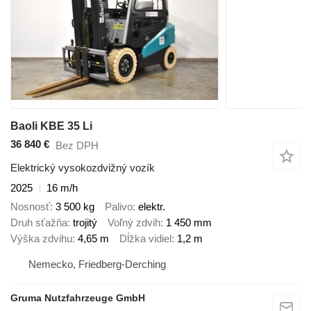
Baoli KBE 35 Li
36 840 €
Bez DPH
Elektrický vysokozdvižný vozík
2025
16 m/h
Nosnosť
3 500 kg
Palivo
elektr.
Druh sťažňa
trojitý
Voľný zdvih
1 450 mm
Výška zdvihu
4,65 m
Dĺžka vidiel
1,2 m
Nemecko, Friedberg-Derching
Gruma Nutzfahrzeuge GmbH