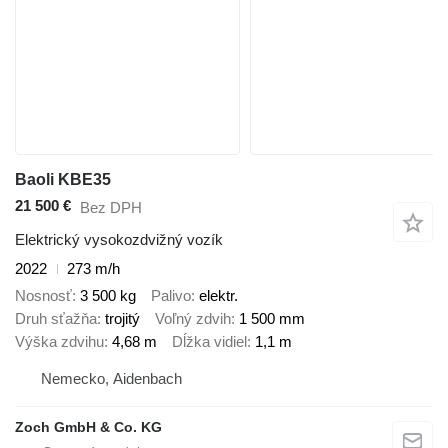
Baoli KBE35
21 500 €
Bez DPH
Elektrický vysokozdvižný vozík
2022
273 m/h
Nosnosť
3 500 kg
Palivo
elektr.
Druh sťažňa
trojitý
Voľný zdvih
1 500 mm
Výška zdvihu
4,68 m
Dĺžka vidiel
1,1 m
Nemecko, Aidenbach
Zoch GmbH & Co. KG