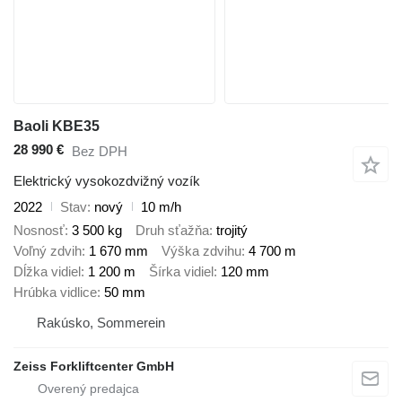
Baoli KBE35
28 990 €
Bez DPH
Elektrický vysokozdvižný vozík
2022
Stav
nový
10 m/h
Nosnosť
3 500 kg
Druh sťažňa
trojitý
Voľný zdvih
1 670 mm
Výška zdvihu
4 700 m
Dĺžka vidiel
1 200 m
Šírka vidiel
120 mm
Hrúbka vidlice
50 mm
Rakúsko, Sommerein
Zeiss Forkliftcenter GmbH