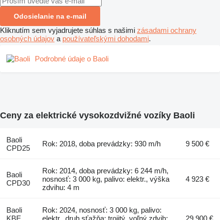
Odosielanie na e-mail
Kliknutím sem vyjadrujete súhlas s našimi
zásadami ochrany
osobných údajov
a
používateľskými dohodami
.
Podrobné údaje o Baoli
Ceny za elektrické vysokozdvižné vozíky Baoli
Baoli
Rok: 2018, doba prevádzky: 930 m/h
9 500 €
CPD25
Rok: 2014, doba prevádzky: 6 244 m/h,
Baoli
nosnosť: 3 000 kg, palivo: elektr., výška
4 923 €
CPD30
zdvihu: 4 m
Baoli
Rok: 2024, nosnosť: 3 000 kg, palivo:
KBE
elektr., druh sťažňa: trojitý, voľný zdvih:
29 900 €