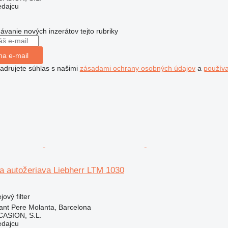
edajcu
dávanie nových inzerátov tejto rubriky
na e-mail
jadrujete súhlas s našimi
zásadami ochrany osobných údajov
a
použív
 na autožeriava Liebherr LTM 1030
jový filter
ant Pere Molanta, Barcelona
ASION, S.L.
edajcu