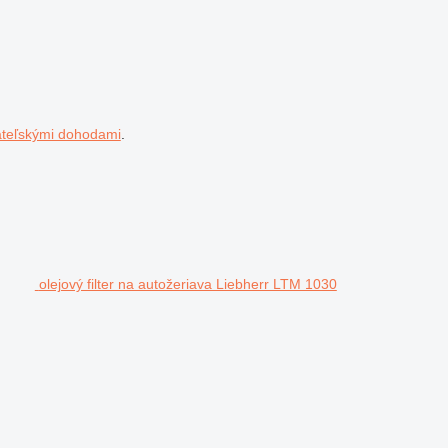
ateľskými dohodami
.
olejový filter na autožeriava Liebherr LTM 1030