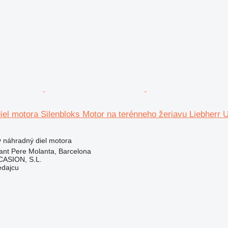
iel motora Silenbloks Motor na terénneho žeriavu Liebher
ý náhradný diel motora
ant Pere Molanta, Barcelona
ASION, S.L.
edajcu