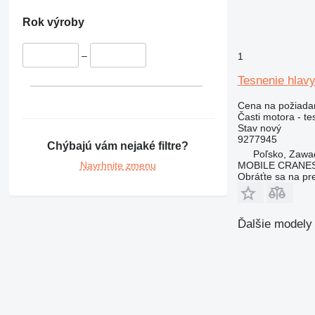
Rok výroby
–
1
Tesnenie hlav
Cena na požiada
Časti motora - te
Stav
nový
9277945
Chýbajú vám nejaké filtre?
Poľsko, Zawa
Navrhnite zmenu
MOBILE CRANE
Obráťte sa na pr
Ďalšie modely 