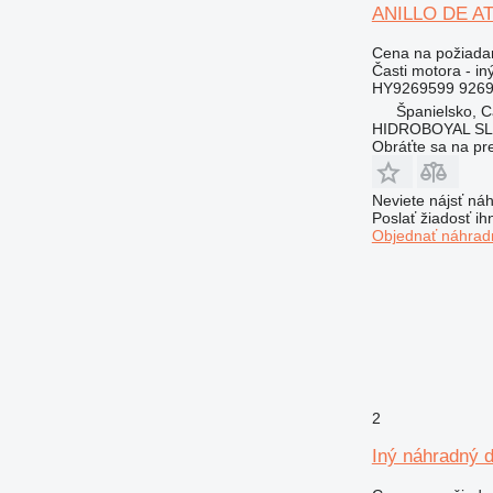
ANILLO DE ATA
Cena na požiada
Časti motora - in
HY9269599 926
Španielsko, 
HIDROBOYAL S
Obráťte sa na pr
Neviete nájsť náh
Poslať žiadosť ih
Objednať náhradn
2
Iný náhradný 