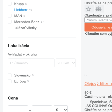
Obráťte sa na pr
Krupp
CC
BF
ATF
GMK
SCX
Liebherr
KMK
Objednajte si pri
MAN
A-series
GT
Mercedes-Benz
HS
LE
Odosielanie 
ukázať všetky
LTM
643
ATF
Kliknutím sem vy
R-series
LTM 1025
LTM 1030
R964
Lokalizácia
LTM 1040
LTM 1050
Vyhľadať v okruhu
LTM 1055
LTM 1060
LTM 1070
5
Slovensko
LTM 1080
Európa
LTM 1090
Olejový filter
Španielsko
LTM 1095
50 €
Poľsko
LTM 1100
Časti motora - ole
Cena
LTM 1300
Španielsko, S
LAS COLINAS OC
Obráťte sa na pr
–