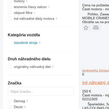
motory
Cena na požiada
tesnenia hlavy valcov
Časti motora - m
olejové filtre
Poľsko, Zawa
MOBILE CRANE
iné náhradné diely motora
Obráťte sa na pr
Kategória vozidla
stavebné stroje
žeriavy
autožeriavy
Druh náhradného dielu
terénne žeriavy
originálny náhradný diel
terénneho žeriav
6
Iný náhradný 
Značka
250 €
Časti motora - in
02211920
Demag
571G
Španielsko, S
Deutz
C-series
AC
LAS COLINAS OC