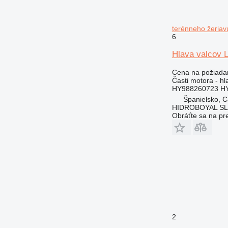
terénneho žeriav
6
Hlava valcov 
Cena na požiada
Časti motora - hl
HY988260723 HY
Španielsko, 
HIDROBOYAL S
Obráťte sa na pr
2