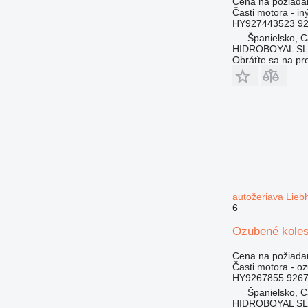
Cena na požiada
Časti motora - in
HY927443523 9
Španielsko, 
HIDROBOYAL S
Obráťte sa na pr
autožeriava Lieb
6
Ozubené koles
Cena na požiada
Časti motora - o
HY9267855 926
Španielsko, 
HIDROBOYAL S