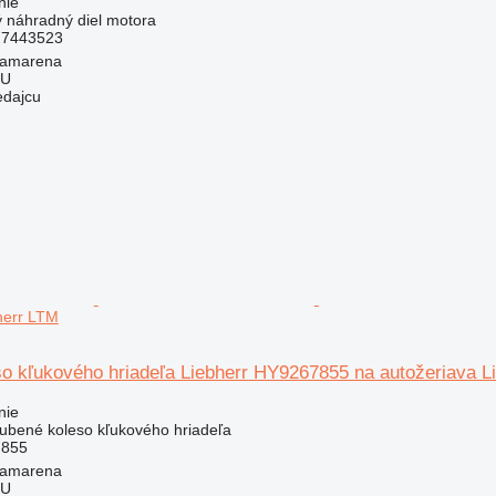
nie
ý náhradný diel motora
27443523
Camarena
LU
edajcu
herr LTM
o kľukového hriadeľa Liebherr HY9267855 na autožeriava L
nie
zubené koleso kľukového hriadeľa
7855
Camarena
LU