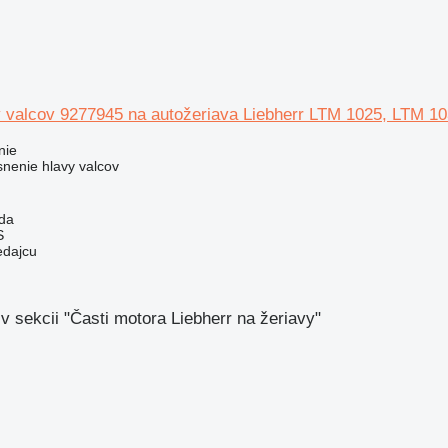
y valcov 9277945 na autožeriava Liebherr LTM 1025, LTM 1
nie
snenie hlavy valcov
da
S
edajcu
v sekcii "Časti motora Liebherr na žeriavy"