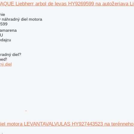
QUE Liebherr arbol de levas HY9269599 na autožeriava 
nie
ý náhradný diel motora
9599
Camarena
LU
edajcu
radný diel?
neď!
ý diel
diel motora LEVANTAVALVULAS HY927443523 na terénneho 