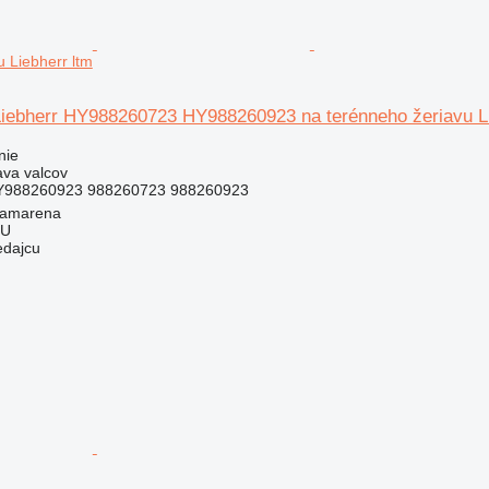
u Liebherr ltm
Liebherr HY988260723 HY988260923 na terénneho žeriavu Li
nie
ava valcov
988260923 988260723 988260923
Camarena
LU
edajcu