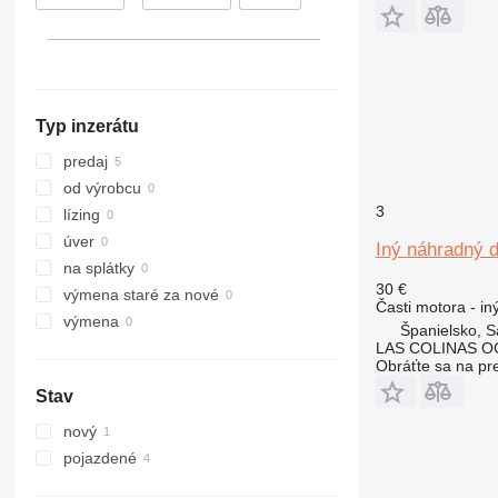
Typ inzerátu
predaj
od výrobcu
3
lízing
úver
Iný náhradný d
na splátky
30 €
výmena staré za nové
Časti motora - in
výmena
Španielsko, S
LAS COLINAS OC
Obráťte sa na pr
Stav
nový
pojazdené