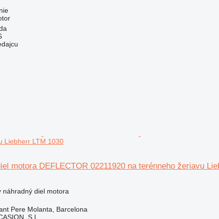
nie
otor
da
S
edajcu
u Liebherr LTM 1030
diel motora DEFLECTOR 02211920 na terénneho žeriavu Lie
ý náhradný diel motora
ant Pere Molanta, Barcelona
ASION, S.L.