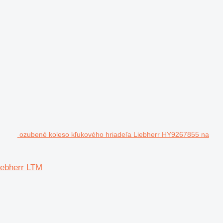
ozubené koleso kľukového hriadeľa Liebherr HY9267855 na
iebherr LTM