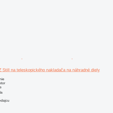
Z Still na teleskopického nakladača na náhradné diely
nie
otor
з
la
edajcu