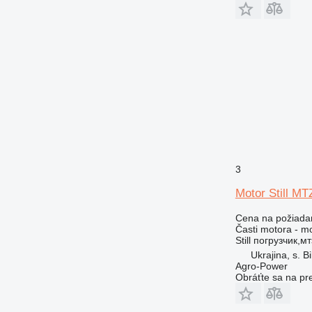
3
Motor Still MT
Cena na požiada
Časti motora - m
Still погрузчик,мт
Ukrajina, s. Bi
Agro-Power
Obráťte sa na pr