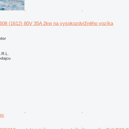
75608 (1612) 80V 35A 2kw na vysokozdvižného vozíka
otor
S.R.L.
edajcu
-45