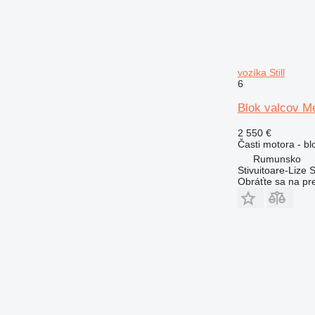
vozíka Still
6
Blok valcov M
2 550 €
Časti motora - bl
Rumunsko
Stivuitoare-Lize 
Obráťte sa na pr