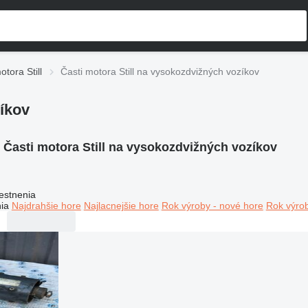
otora Still
Časti motora Still na vysokozdvižných vozíkov
zíkov
:
Časti motora Still na vysokozdvižných vozíkov
estnenia
ia
Najdrahšie hore
Najlacnejšie hore
Rok výroby - nové hore
Rok výrob