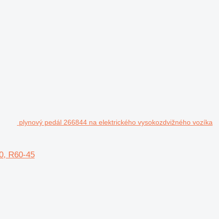
plynový pedál 266844 na elektrického vysokozdvižného vozíka
30, R60-45