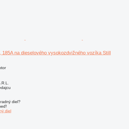
V, 185A na dieselového vysokozdvižného vozíka Still
otor
S.R.L.
edajcu
radný diel?
neď!
ý diel