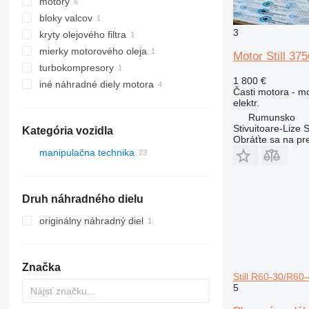
motory
bloky valcov
3
kryty olejového filtra
mierky motorového oleja
Motor Still 3
turbokompresory
1 800 €
iné náhradné diely motora
Časti motora - m
elektr.
Rumunsko
Stivuitoare-Lize 
Kategória vozidla
Obráťte sa na pr
manipulačna technika
vysokozdvižné vozíky
dieselové vysokozdvižné vozíky
Druh náhradného dielu
benzínové vysokozdvižné
originálny náhradný diel
vozíky
elektrické vysokozdvižné vozíky
plynové vysokozdvižné vozíky
Značka
Still R60-30/R60
teleskopické nakladače
5
retraky