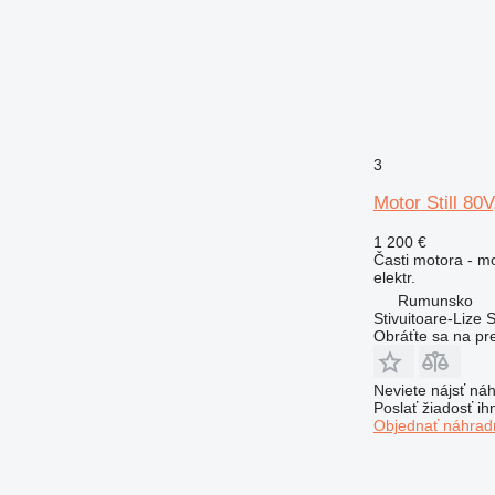
3
Motor Still 80
1 200 €
Časti motora - m
elektr.
Rumunsko
Stivuitoare-Lize 
Obráťte sa na pr
Neviete nájsť náh
Poslať žiadosť ih
Objednať náhradn