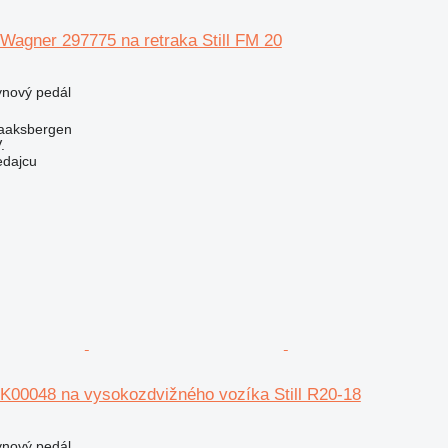
Wagner 297775 na retraka Still FM 20
ynový pedál
aaksbergen
.
edajcu
 K00048 na vysokozdvižného vozíka Still R20-18
ynový pedál