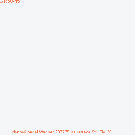
30/R60-45
plynový pedál Wagner 297775 na retraka Still FM 20