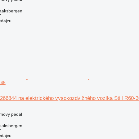
aaksbergen
.
edajcu
-45
266844 na elektrického vysokozdvižného vozíka Still R60-
ynový pedál
aaksbergen
.
edajcu