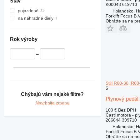
Stav
K00048 619713
pojazdené
Holandsko, H
Forklift Focus B.V
na náhradné diely
Obráťte sa na pr
Rok výroby
–
Still R60-30, R60
5
Chýbajú vám nejaké filtre?
Plynový pedál 
Navrhnite zmenu
100 €
Bez DPH
Časti motora - pl
266844 399710
Holandsko, H
Forklift Focus B.V
Obráťte sa na pr