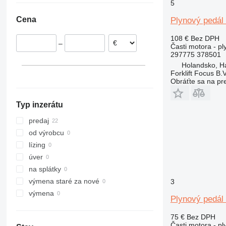
5
Nemecko
Cena
Plynový pedál 
108 €
Bez DPH
–
Časti motora - pl
297775 378501
Holandsko, H
Forklift Focus B.V
Obráťte sa na pr
Typ inzerátu
predaj
od výrobcu
lízing
úver
na splátky
výmena staré za nové
3
výmena
Plynový pedál
75 €
Bez DPH
Časti motora - pl