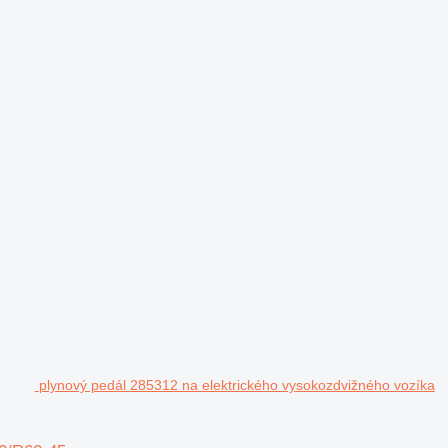
plynový pedál 285312 na elektrického vysokozdvižného vozíka