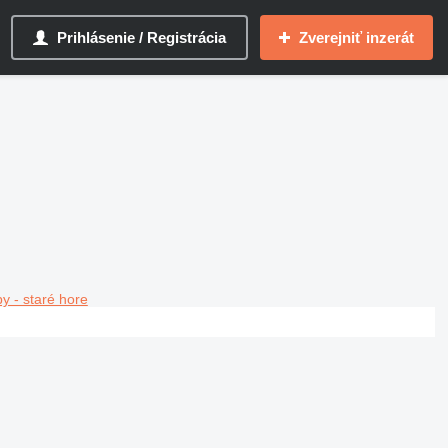
Prihlásenie / Registrácia
Zverejniť inzerát
y - staré hore