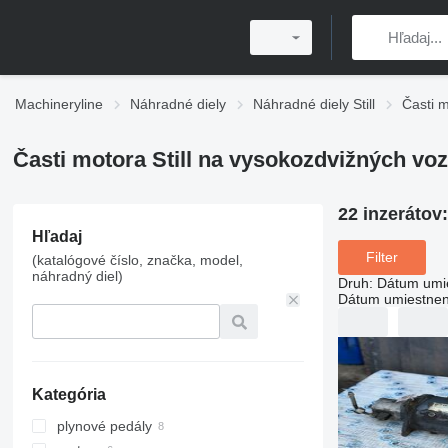
Machineryline
Náhradné diely
Náhradné diely Still
Časti m
Časti motora Still na vysokozdvižných vo
22 inzerátov
Hľadaj
Filter
(katalógové číslo, značka, model,
náhradný diel)
Druh
:
Dátum umi
Dátum umiestnen
Kategória
plynové pedály