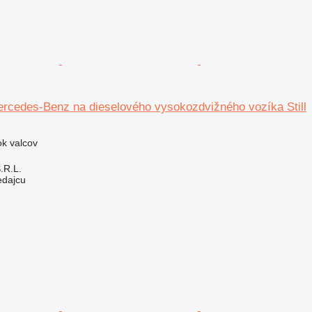
ercedes-Benz na dieselového vysokozdvižného vozíka Still
ok valcov
S.R.L.
edajcu