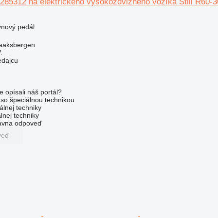
 285312 na elektrického vysokozdvižného vozíka Still R60-
ynový pedál
aaksbergen
.
edajcu
e opísali náš portál?
l so špeciálnou technikou
álnej techniky
lnej techniky
rávna odpoveď
veď