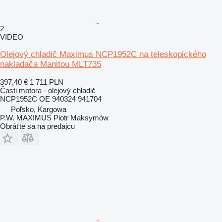
2
VIDEO
Olejový chladič Maximus NCP1952C na teleskopického
nakladača Manitou MLT735
397,40 €
1 711 PLN
Časti motora - olejový chladič
NCP1952C OE 940324 941704
Poľsko, Kargowa
P.W. MAXIMUS Piotr Maksymów
Obráťte sa na predajcu