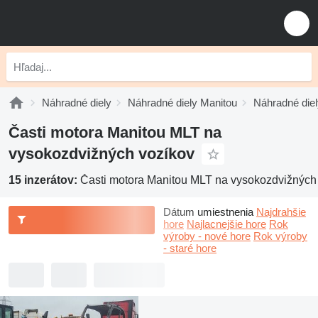
Náhradné diely
Náhradné diely Manitou
Náhradné die
Časti motora Manitou MLT na
vysokozdvižných vozíkov
15 inzerátov:
Časti motora Manitou MLT na vysokozdvižných
Dátum umiestnenia
Najdrahšie
hore
Najlacnejšie hore
Rok
výroby - nové hore
Rok výroby
- staré hore