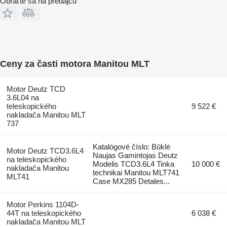
Obráťte sa na predajcu
Ceny za časti motora Manitou MLT
Motor Deutz TCD
3.6L04 na
teleskopického
9 522 €
nakladača Manitou MLT
737
Katalógové číslo: Būklė
Motor Deutz TCD3.6L4
Naujas Gamintojas Deutz
na teleskopického
Modelis TCD3.6L4 Tinka
10 000 €
nakladača Manitou
technikai Manitou MLT741
MLT41
Case MX285 Detales...
Motor Perkins 1104D-
44T na teleskopického
6 038 €
nakladača Manitou MLT