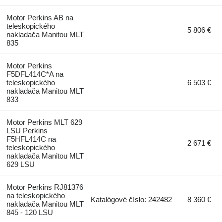
Motor Perkins AB na
teleskopického
5 806 €
nakladača Manitou MLT
835
Motor Perkins
F5DFL414C*A na
teleskopického
6 503 €
nakladača Manitou MLT
833
Motor Perkins MLT 629
LSU Perkins
F5HFL414C na
2 671 €
teleskopického
nakladača Manitou MLT
629 LSU
Motor Perkins RJ81376
na teleskopického
Katalógové číslo: 242482
8 360 €
nakladača Manitou MLT
845 - 120 LSU