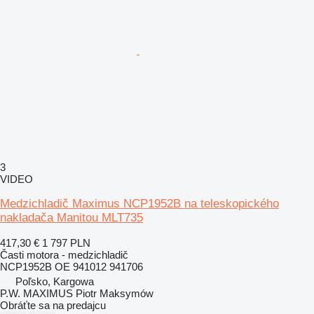
3
VIDEO
Medzichladič Maximus NCP1952B na teleskopického
nakladača Manitou MLT735
417,30 €
1 797 PLN
Časti motora - medzichladič
NCP1952B OE 941012 941706
Poľsko, Kargowa
P.W. MAXIMUS Piotr Maksymów
Obráťte sa na predajcu