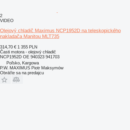
2
VIDEO
Olejový chladič Maximus NCP1952D na teleskopického
nakladača Manitou MLT735
314,70 €
1 355 PLN
Časti motora - olejový chladič
NCP1952D OE 940323 941703
Poľsko, Kargowa
P.W. MAXIMUS Piotr Maksymów
Obráťte sa na predajcu