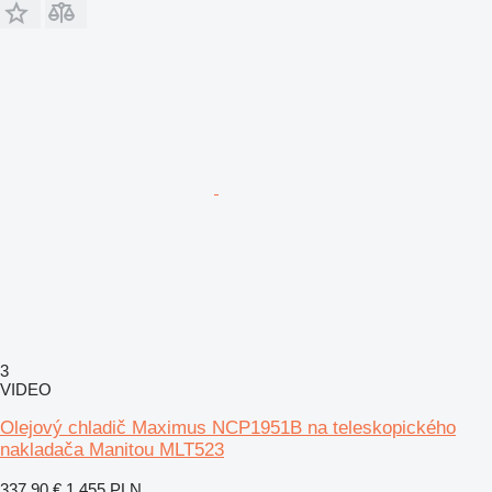
3
VIDEO
Olejový chladič Maximus NCP1951B na teleskopického
nakladača Manitou MLT523
337,90 €
1 455 PLN