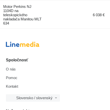
Motor Perkins NJ
1104D na
teleskopického
6 038 €
nakladača Manitou MLT
634
Spoločnosť
O nás
Pomoc
Kontakt
Slovensko / slovenský