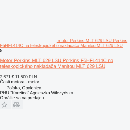
motor Perkins MLT 629 LSU Perkins
F5HFL414C na teleskopického nakladača Manitou MLT 629 LSU
8
Motor Perkins MLT 629 LSU Perkins F5HFL414C na
teleskopického nakladača Manitou MLT 629 LSU
2 671 €
11 500 PLN
Časti motora - motor
Poľsko, Opalenica
PHU "Karetina" Agnieszka Wilczyńska
Obráťte sa na predajcu