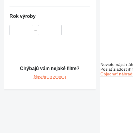
Rok výroby
–
Neviete nájsť náh
Chýbajú vám nejaké filtre?
Poslať žiadosť ih
Objednať náhradn
Navrhnite zmenu