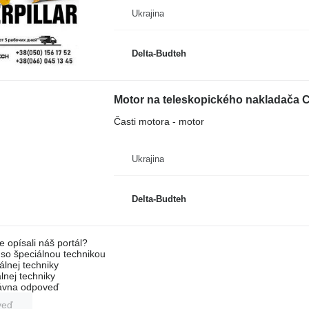
Ukrajina
Delta-Budteh
Motor na teleskopického nakladača C
Časti motora - motor
Ukrajina
Delta-Budteh
e opísali náš portál?
l so špeciálnou technikou
álnej techniky
lnej techniky
rávna odpoveď
veď