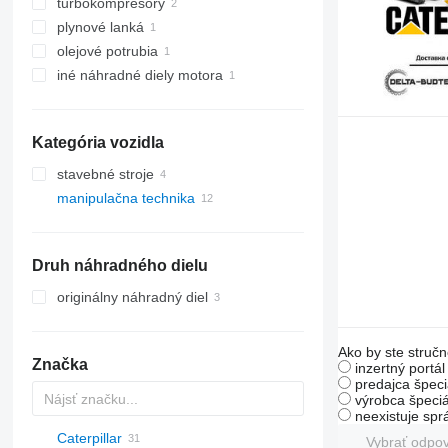
turbokompresory
plynové lanká
olejové potrubia
iné náhradné diely motora
Kategória vozidla
stavebné stroje
manipulačna technika
rýpadlá
stavebné nakladače
vysokozdvižné vozíky
rýpadlá-nakladače
teleskopické čelné nakladače
teleskopické nakladače
Druh náhradného dielu
originálny náhradný diel
Ako by ste stručn
Značka
inzertný portá
predajca špeci
výrobca špeciá
neexistuje sp
Caterpillar
Farmlift
Vybrať odpo