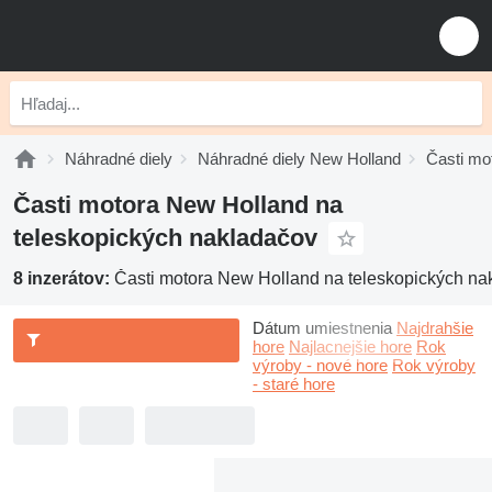
Náhradné diely
Náhradné diely New Holland
Časti mo
Časti motora New Holland na
teleskopických nakladačov
8 inzerátov:
Časti motora New Holland na teleskopických na
Dátum umiestnenia
Najdrahšie
hore
Najlacnejšie hore
Rok
výroby - nové hore
Rok výroby
- staré hore