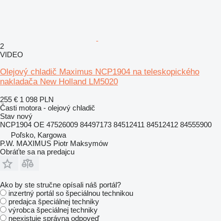
2
VIDEO
Olejový chladič Maximus NCP1904 na teleskopického
nakladača New Holland LM5020
255 €
1 098 PLN
Časti motora - olejový chladič
Stav
nový
NCP1904 OE 47526009 84497173 84512411 84512412 84555900
Poľsko, Kargowa
P.W. MAXIMUS Piotr Maksymów
Obráťte sa na predajcu
Ako by ste stručne opísali náš portál?
inzertný portál so špeciálnou technikou
predajca špeciálnej techniky
výrobca špeciálnej techniky
neexistuje správna odpoveď