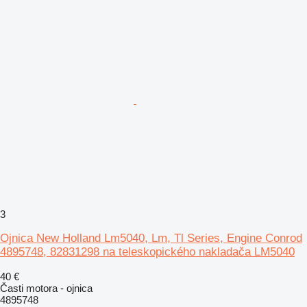
3
Ojnica New Holland Lm5040, Lm, Tl Series, Engine Conrod
4895748, 82831298 na teleskopického nakladača LM5040
40 €
Časti motora - ojnica
4895748