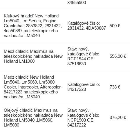
84555900
Kľukový hriadeľ New Holland
Lm5040, Lm Series, Engine
Katalógové číslo:
Crankshaft 2853822, 2831432,
500 €
2831432, 4DA50887
4da50887 na teleskopického
nakladača LM5040
Stav: nový,
Medzichladič Maximus na
katalógové číslo:
teleskopického nakladača New
556,90 €
RCP1944 OE
Holland LM1060
87518630
Medzichladič New Holland
Lm5040, Lm5060, Lm5080
Katalógové číslo:
Cooler, Intercooler, Aftercooler
738 €
84217223
84217223 na teleskopického
nakladača LM5040
Olejový chladič Maximus na
Stav: nový,
teleskopického nakladača New
katalógové číslo:
376,20 €
Holland LM5040 ,LM5060,
NCP1903 OE
LM5080
84217222