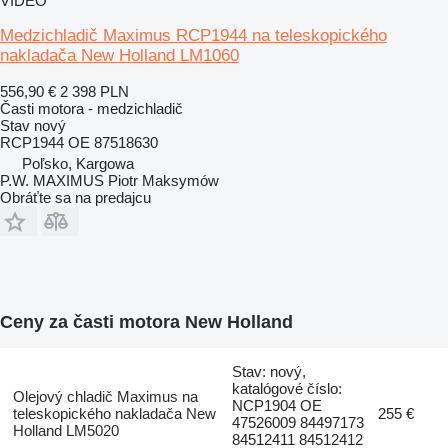
VIDEO
Medzichladič Maximus RCP1944 na teleskopického
nakladača New Holland LM1060
556,90 €
2 398 PLN
Časti motora - medzichladič
Stav
nový
RCP1944 OE 87518630
Poľsko, Kargowa
P.W. MAXIMUS Piotr Maksymów
Obráťte sa na predajcu
Ceny za časti motora New Holland
Stav: nový,
katalógové číslo:
Olejový chladič Maximus na
NCP1904 OE
teleskopického nakladača New
255 €
47526009 84497173
Holland LM5020
84512411 84512412