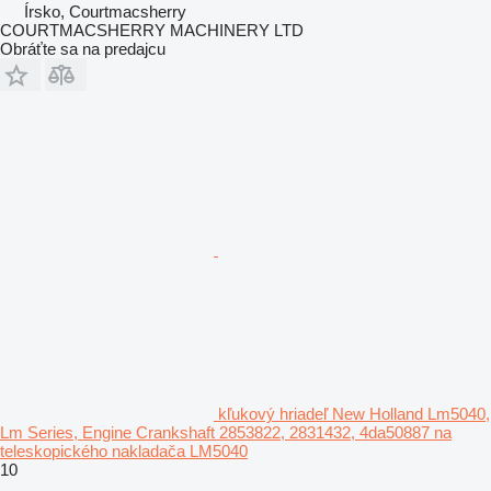
Írsko, Courtmacsherry
COURTMACSHERRY MACHINERY LTD
Obráťte sa na predajcu
kľukový hriadeľ New Holland Lm5040,
Lm Series, Engine Crankshaft 2853822, 2831432, 4da50887 na
teleskopického nakladača LM5040
10