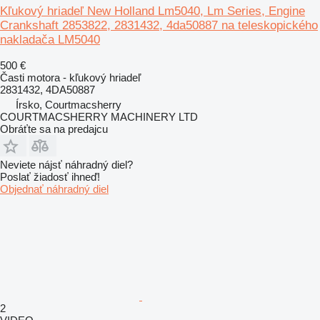
Kľukový hriadeľ New Holland Lm5040, Lm Series, Engine
Crankshaft 2853822, 2831432, 4da50887 na teleskopického
nakladača LM5040
500 €
Časti motora - kľukový hriadeľ
2831432, 4DA50887
Írsko, Courtmacsherry
COURTMACSHERRY MACHINERY LTD
Obráťte sa na predajcu
Neviete nájsť náhradný diel?
Poslať žiadosť ihneď!
Objednať náhradný diel
2