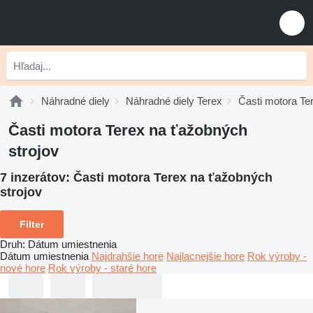
Náhradné diely
Náhradné diely Terex
Časti motora Te
Časti motora Terex na ťažobných
strojov
7 inzerátov:
Časti motora Terex na ťažobných
strojov
Filter
Druh
:
Dátum umiestnenia
Dátum umiestnenia
Najdrahšie hore
Najlacnejšie hore
Rok výroby -
nové hore
Rok výroby - staré hore