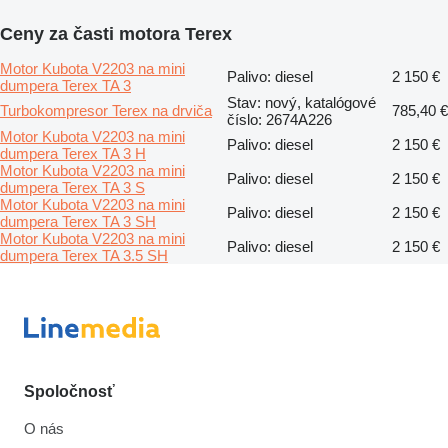
Ceny za časti motora Terex
Motor Kubota V2203 na mini
Palivo: diesel
2 150 €
dumpera Terex TA 3
Stav: nový, katalógové
Turbokompresor Terex na drviča
785,40 €
číslo: 2674A226
Motor Kubota V2203 na mini
Palivo: diesel
2 150 €
dumpera Terex TA 3 H
Motor Kubota V2203 na mini
Palivo: diesel
2 150 €
dumpera Terex TA 3 S
Motor Kubota V2203 na mini
Palivo: diesel
2 150 €
dumpera Terex TA 3 SH
Motor Kubota V2203 na mini
Palivo: diesel
2 150 €
dumpera Terex TA 3.5 SH
Spoločnosť
O nás