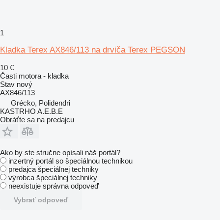
1
Kladka Terex AX846/113 na drviča Terex PEGSON
10 €
Časti motora - kladka
Stav
nový
AX846/113
Grécko, Polidendri
KASTRHO A.E.B.E
Obráťte sa na predajcu
Ako by ste stručne opísali náš portál?
inzertný portál so špeciálnou technikou
predajca špeciálnej techniky
výrobca špeciálnej techniky
neexistuje správna odpoveď
Vybrať odpoveď