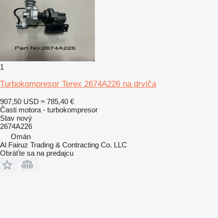
1
Turbokompresor Terex 2674A226 na drviča
907,50 USD
≈ 785,40 €
Časti motora - turbokompresor
Stav
nový
2674A226
Omán
Al Fairuz Trading & Contracting Co. LLC
Obráťte sa na predajcu