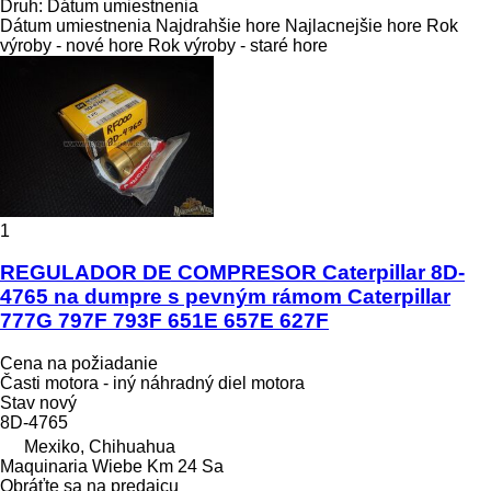
Druh
:
Dátum umiestnenia
Dátum umiestnenia
Najdrahšie hore
Najlacnejšie hore
Rok
výroby - nové hore
Rok výroby - staré hore
1
REGULADOR DE COMPRESOR Caterpillar 8D-
4765 na dumpre s pevným rámom Caterpillar
777G 797F 793F 651E 657E 627F
Cena na požiadanie
Časti motora - iný náhradný diel motora
Stav
nový
8D-4765
Mexiko, Chihuahua
Maquinaria Wiebe Km 24 Sa
Obráťte sa na predajcu