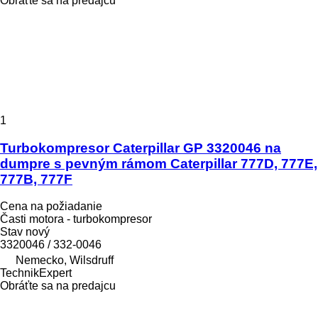
Obráťte sa na predajcu
1
Turbokompresor Caterpillar GP 3320046 na
dumpre s pevným rámom Caterpillar 777D, 777E,
777B, 777F
Cena na požiadanie
Časti motora - turbokompresor
Stav
nový
3320046 / 332-0046
Nemecko, Wilsdruff
TechnikExpert
Obráťte sa na predajcu