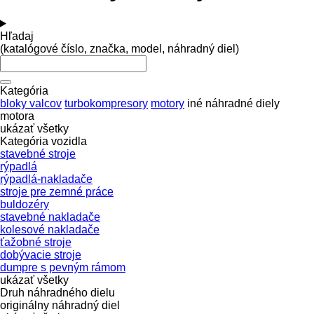
Hľadaj
(katalógové číslo, značka, model, náhradný diel)
Kategória
bloky valcov
turbokompresory
motory
iné náhradné diely
motora
ukázať všetky
Kategória vozidla
stavebné stroje
rýpadlá
rýpadlá-nakladače
stroje pre zemné práce
buldozéry
stavebné nakladače
kolesové nakladače
ťažobné stroje
dobývacie stroje
dumpre s pevným rámom
ukázať všetky
Druh náhradného dielu
originálny náhradný diel