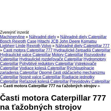
Zverejniť inzerát
Machineryline
»
Náhradné diely
»
Náhradné diely Caterpillar
Bosch Rexroth
Case
Hitachi
JCB
John Deere
Komatsu
Liebherr
Linde
Rexroth
Volvo
»
Náhradné diely Caterpillar 777
»
Časti motora Caterpillar 777
Hydraulické čerpadlá Caterpillar
Hydraulické valce Caterpillar
Motory Caterpillar
Rozvodovky
Caterpillar
Hydraulické rozdeľovače Caterpillar
Hydromotory
Caterpillar
Pohyblivé reduktory Caterpillar
Vstrekovače
Caterpillar
Vodiace kolesá Caterpillar
Rýchloupínacie
zariadenia Caterpillar
Oporné časti otáčacieho mechanizmu
Caterpillar
Nosné valce Caterpillar
Riadiacie jednotky
Caterpillar
Reťazové kolesá Caterpillar
Prevodovky Caterpillar
»
Časti motora Caterpillar 777 na ťažobných strojov
»
Časti motora Caterpillar 777
na ťažobných strojov