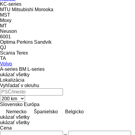
KC-series
MTU
Mitsubishi
Morooka
MST
Moxy
MT
Neuson
6001
Optima
Perkins
Sandvik
QJ
Scania
Terex
TA
Volvo
A-series
BM
L-series
ukázať všetky
Lokalizácia
Vyhľadať v okruhu
Slovensko
Európa
Nemecko
Španielsko
Belgicko
ukázať všetky
ukázať všetky
Cena
–