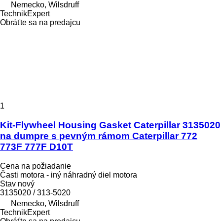
Nemecko, Wilsdruff
TechnikExpert
Obráťte sa na predajcu
1
Kit-Flywheel Housing Gasket Caterpillar 3135020
na dumpre s pevným rámom Caterpillar 772
773F 777F D10T
Cena na požiadanie
Časti motora - iný náhradný diel motora
Stav
nový
3135020 / 313-5020
Nemecko, Wilsdruff
TechnikExpert