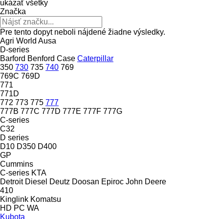
ukázať všetky
Značka
Pre tento dopyt neboli nájdené žiadne výsledky.
Agri World
Ausa
D-series
Barford
Benford
Case
Caterpillar
350
730
735
740
769
769C
769D
771
771D
772
773
775
777
777B
777C
777D
777E
777F
777G
C-series
C32
D series
D10
D350
D400
GP
Cummins
C-series
KTA
Detroit Diesel
Deutz
Doosan
Epiroc
John Deere
410
Kinglink
Komatsu
HD
PC
WA
Kubota