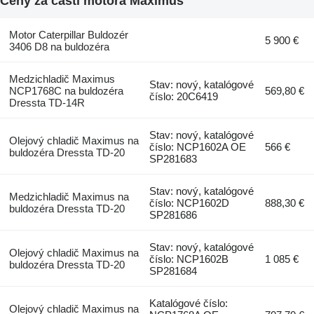
Ceny za časti motora Maximus
Motor Caterpillar Buldozér
5 900 €
3406 D8 na buldozéra
Medzichladič Maximus
Stav: nový, katalógové
NCP1768C na buldozéra
569,80 €
číslo: 20C6419
Dressta TD-14R
Stav: nový, katalógové
Olejový chladič Maximus na
číslo: NCP1602A OE
566 €
buldozéra Dressta TD-20
SP281683
Stav: nový, katalógové
Medzichladič Maximus na
číslo: NCP1602D
888,30 €
buldozéra Dressta TD-20
SP281686
Stav: nový, katalógové
Olejový chladič Maximus na
číslo: NCP1602B
1 085 €
buldozéra Dressta TD-20
SP281684
Katalógové číslo:
Olejový chladič Maximus na