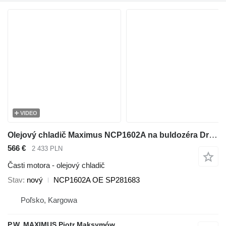
VIDEO
Olejový chladič Maximus NCP1602A na buldozéra Dressta TD-20
566 €
2 433 PLN
Časti motora - olejový chladič
Stav
nový
NCP1602A OE SP281683
Poľsko, Kargowa
P.W. MAXIMUS Piotr Maksymów