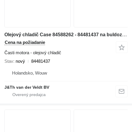
Olejový chladič Case 84588262 - 84481437 na buldozéra Case 1150MLT 1150MWT D125C-LT D125C-WT 1150MWT-LGP D125CWT-LGP
Cena na požiadanie
Časti motora - olejový chladič
Stav
nový
84481437
Holandsko, Wouw
J&Th van der Veldt BV