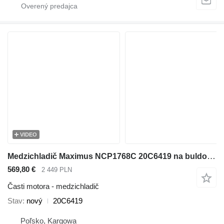
VIDEO
Medzichladič Maximus NCP1768C 20C6419 na buldozéra Dressta TD-14R
569,80 €
2 449 PLN
Časti motora - medzichladič
Stav
nový
20C6419
Poľsko, Kargowa