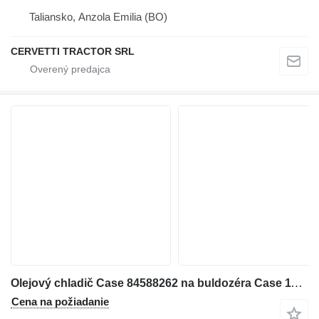
Taliansko, Anzola Emilia (BO)
CERVETTI TRACTOR SRL
Olejový chladič Case 84588262 na buldozéra Case 1150MLT 1150MWT D125C-LT D125C-WT 1150MWT-LGP D125CWT-LGP
Cena na požiadanie