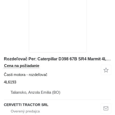
Rozdeľovač Per: Caterpillar D398 67B SR4 Marmit 4L6193 na buldozéra Caterpillar D398 67B2204
Cena na požiadanie
Časti motora - rozdeľovač
4L6193
Taliansko, Anzola Emilia (BO)
CERVETTI TRACTOR SRL