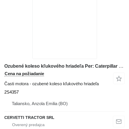
Ozubené koleso kľukového hriadeľa Per: Caterpillar D8H Ingranaggio, M 2S4357 na buldozéra Caterpillar D8H
Cena na požiadanie
Časti motora - ozubené koleso kľukového hriadeľa
2S4357
Taliansko, Anzola Emilia (BO)
CERVETTI TRACTOR SRL