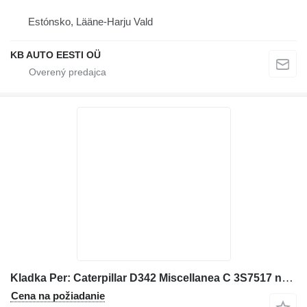
Estónsko, Lääne-Harju Vald
KB AUTO EESTI OÜ
Kladka Per: Caterpillar D342 Miscellanea C 3S7517 na buldozéra
Cena na požiadanie