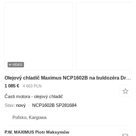
VIDEO
Olejový chladič Maximus NCP1602B na buldozéra Dressta TD-20
1 085 €
4 663 PLN
Časti motora - olejový chladič
Stav
nový
NCP1602B SP281684
Poľsko, Kargowa
P.W. MAXIMUS Piotr Maksymów