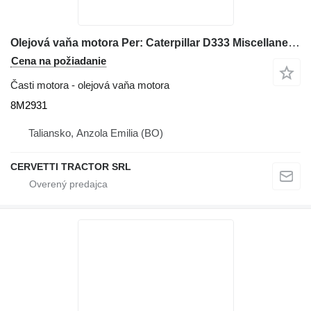
Olejová vaňa motora Per: Caterpillar D333 Miscellanea C 8M2931 na buldozéra Caterpillar D6B
Cena na požiadanie
Časti motora - olejová vaňa motora
8M2931
Taliansko, Anzola Emilia (BO)
CERVETTI TRACTOR SRL