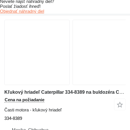
Neviete nájsť náhradný diel?
Poslať žiadosť ihneď!
Objednať náhradný diel
Kľukový hriadeľ Caterpillar 334-8389 na buldozéra Caterpillar D8T
Cena na požiadanie
Časti motora - kľukový hriadeľ
334-8389
Mexiko, Chihuahua