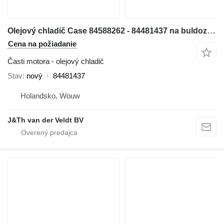
Olejový chladič Case 84588262 - 84481437 na buldozéra Case 1150MLT 1150MWT D125C-LT D125C-WT 1150MWT-LGP D125CWT-LGP
Cena na požiadanie
Časti motora - olejový chladič
Stav
nový
84481437
Holandsko, Wouw
J&Th van der Veldt BV