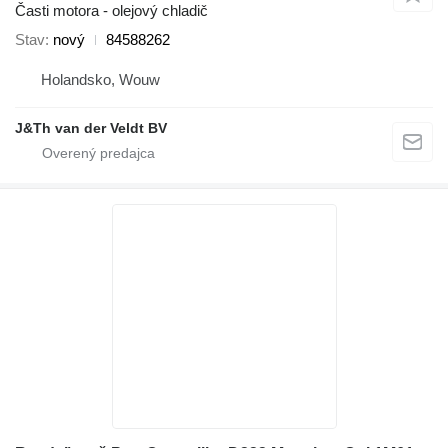
Časti motora - olejový chladič
Stav
nový
84588262
Holandsko, Wouw
J&Th van der Veldt BV