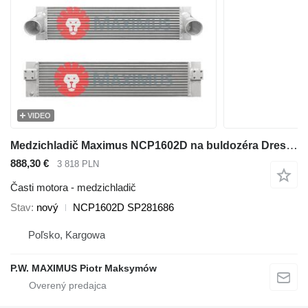
VIDEO
Medzichladič Maximus NCP1602D na buldozéra Dressta TD-20
888,30 €
3 818 PLN
Časti motora - medzichladič
Stav
nový
NCP1602D SP281686
Poľsko, Kargowa
P.W. MAXIMUS Piotr Maksymów