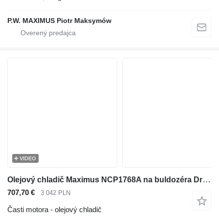
P.W. MAXIMUS Piotr Maksymów
VIDEO
Olejový chladič Maximus NCP1768A na buldozéra Dressta TD-14R
707,70 €
3 042 PLN
Časti motora - olejový chladič