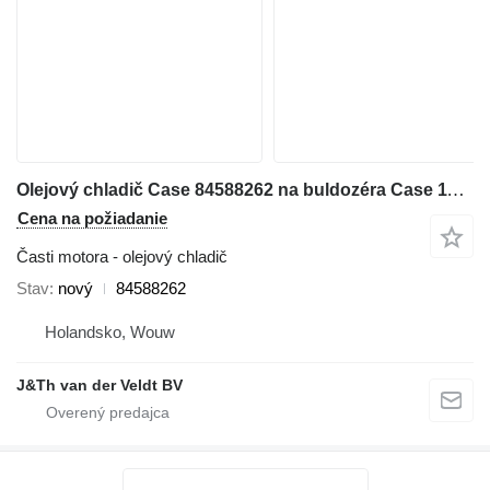
Olejový chladič Case 84588262 na buldozéra Case 1150MLT 1150MWT D125C-LT D125C-WT 1150MWT-LGP D125CWT-LGP
Cena na požiadanie
Časti motora - olejový chladič
Stav
nový
84588262
Holandsko, Wouw
J&Th van der Veldt BV