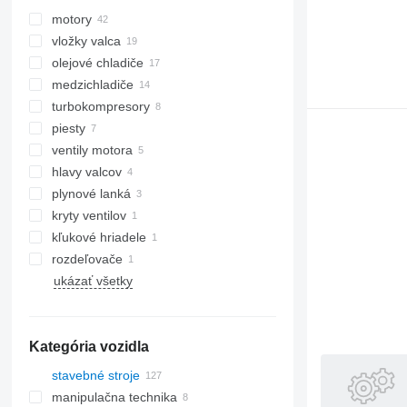
motory
vložky valca
olejové chladiče
medzichladiče
turbokompresory
piesty
ventily motora
hlavy valcov
plynové lanká
kryty ventilov
kľukové hriadele
rozdeľovače
ukázať všetky
Kategória vozidla
stavebné stroje
manipulačna technika
rýpadlá