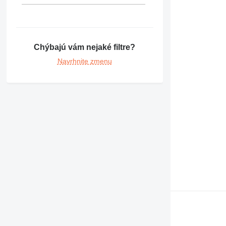
390
416
420
422
Chýbajú vám nejaké filtre?
424
Navrhnite zmenu
426
428
430
432
434
438
444
571G
572G
631
730
740
769
772