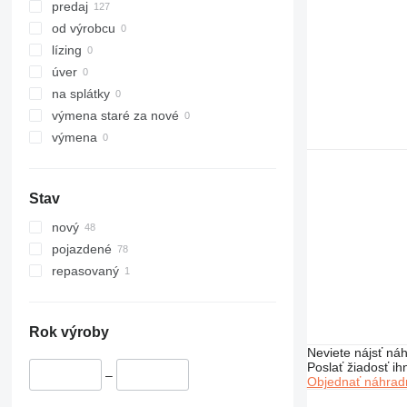
317
predaj
318
od výrobcu
320
lízing
321
úver
322
na splátky
323
výmena staré za nové
324
výmena
325
326
Stav
329
330
nový
336
pojazdené
340
repasovaný
345
349
350
Rok výroby
Neviete nájsť náh
365
Poslať žiadosť ih
374
–
Objednať náhradn
375