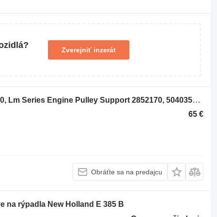
ozidlá?
Zverejniť inzerát
Podložka ložiska New Holland Lm5040, Lm Series Engine Pulley Support 2852170, 504035149 na stavebného stroja New Holland LM5040
65 €
Obráťte sa na predajcu
ve na rýpadla New Holland E 385 B