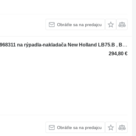
Obráťte sa na predajcu
Olejové čerpadlo Pompa transmisie 9968311 na rýpadla-nakladača New Holland LB75.B , B110B , B100B , LM415A , LB90.B , LM430 , LM435A , LM445A , 655E , B90B , LM640 , NH85TLB B95B , LB75 , 555E , LB75CP , LB90 , 575E , 675E , LB95 , B95BLR , LB110 , B110 , B110 TIER 3 , LB110.B , B95 , B95LR , B95TC - 9968311
294,80 €
Obráťte sa na predajcu