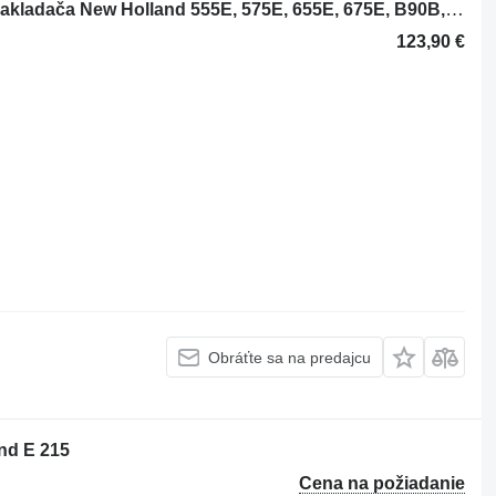
Plynové lanko 85813104 na rýpadla-nakladača New Holland 555E, 575E, 655E, 675E, B90B, B110, B110B, LB110, LB110B, LB115, LB115B, LB75B, LB75CP, LB85, LB90, LB90BLB95, LB95B, NH75TLB, NH85TLB, NH95TLB
123,90 €
Obráťte sa na predajcu
nd E 215
Cena na požiadanie