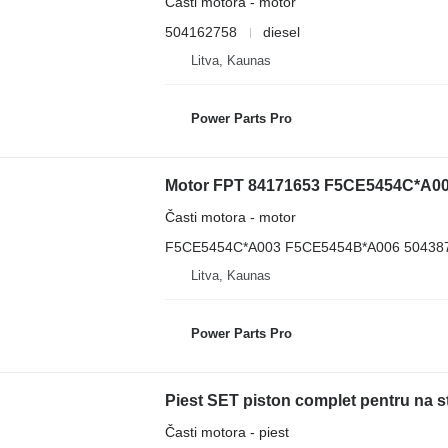
Časti motora - motor
504162758
diesel
Litva, Kaunas
Power Parts Pro
Motor FPT 84171653 F5CE5454C*A00
Časti motora - motor
F5CE5454C*A003 F5CE5454B*A006 50438
Litva, Kaunas
Power Parts Pro
Piest SET piston complet pentru na 
Časti motora - piest