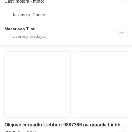
Časti motora - motor
Taliansko, Cuneo
Massucco T. srl
Olejové čerpadlo Liebherr 9887386 na rýpadla Liebherr P964 , R974 ,R964