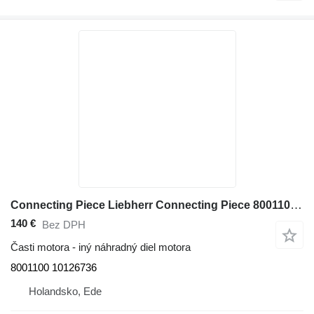
Connecting Piece Liebherr Connecting Piece 8001100 na rýpadla Liebherr LH60 C/LH60 CHR/LH60 M/LH60 MHR/LH60 MT/LH80 C/LH80 M/LH80 MHR/R946/R950/R956/R960/D936
140 €
Bez DPH
Časti motora - iný náhradný diel motora
8001100 10126736
Holandsko, Ede