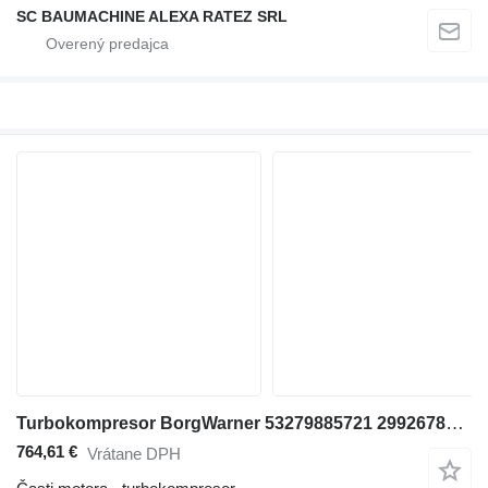
SC BAUMACHINE ALEXA RATEZ SRL
Turbokompresor BorgWarner 53279885721 2992678M91 na rýpadla Liebherr Construction
764,61 €
Vrátane DPH