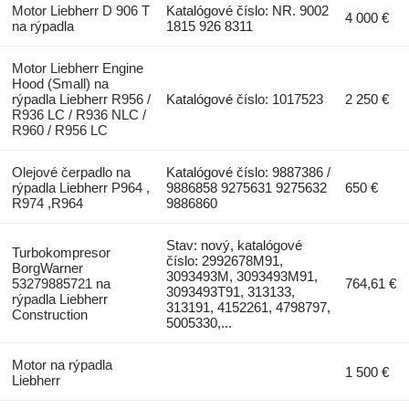
Motor Liebherr D 906 T
Katalógové číslo: NR. 9002
4 000 €
na rýpadla
1815 926 8311
Motor Liebherr Engine
Hood (Small) na
rýpadla Liebherr R956 /
Katalógové číslo: 1017523
2 250 €
R936 LC / R936 NLC /
R960 / R956 LC
Olejové čerpadlo na
Katalógové číslo: 9887386 /
rýpadla Liebherr P964 ,
9886858 9275631 9275632
650 €
R974 ,R964
9886860
Stav: nový, katalógové
Turbokompresor
číslo: 2992678M91,
BorgWarner
3093493M, 3093493M91,
53279885721 na
764,61 €
3093493T91, 313133,
rýpadla Liebherr
313191, 4152261, 4798797,
Construction
5005330,...
Motor na rýpadla
1 500 €
Liebherr