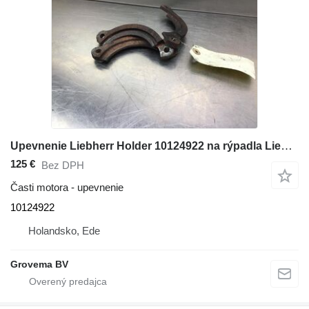
Upevnenie Liebherr Holder 10124922 na rýpadla Liebherr LH60 C/LH60 CHR/LH60 M/LH60 MHR/LH60 MT/LH80 C/LH80 M/LH80 MHR/L566/L576/L580/R946/R950/R956/R960/R976/D936
125 €
Bez DPH
Časti motora - upevnenie
10124922
Holandsko, Ede
Grovema BV