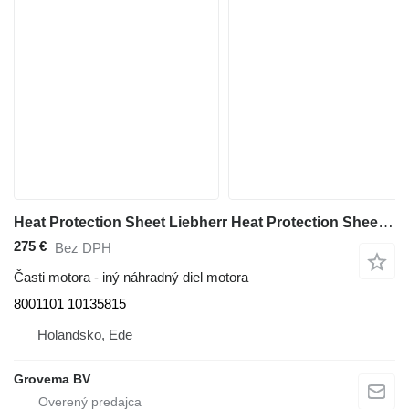
Heat Protection Sheet Liebherr Heat Protection Sheet 8001101 na rýpadla Liebherr R936/R946/R950/R956/R960/LH60 C/LH60 CHR/LH60 M/LH60 MHR/LH60 MT/LH80 C/LH80 M/LH80 MHR/D936
275 €
Bez DPH
Časti motora - iný náhradný diel motora
8001101 10135815
Holandsko, Ede
Grovema BV