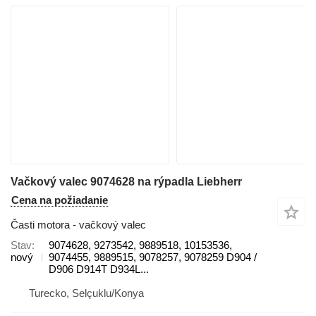
Vačkový valec 9074628 na rýpadla Liebherr
Cena na požiadanie
Časti motora - vačkový valec
Stav
9074628, 9273542, 9889518, 10153536,
nový
9074455, 9889515, 9078257, 9078259 D904 /
D906 D914T D934L...
Turecko, Selçuklu/Konya