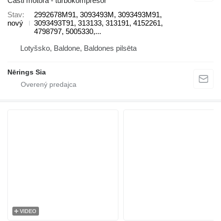
Časti motora - turbokompresor
Stav
2992678M91, 3093493M, 3093493M91,
nový
3093493T91, 313133, 313191, 4152261,
4798797, 5005330,...
Lotyšsko, Baldone, Baldones pilsēta
Nērings Sia
VIDEO