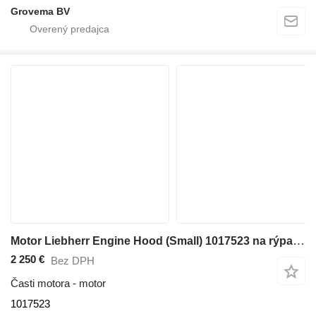
Grovema BV
Motor Liebherr Engine Hood (Small) 1017523 na rýpadla Liebherr R956 / R936 LC / R936 NLC / R960 / R956 LC
2 250 €
Bez DPH
Časti motora - motor
1017523