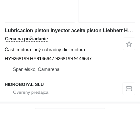
Lubricacion piston inyector aceite piston Liebherr HY9268199 HY9146647 na autožeriava Liebherr Ltm cranes
Cena na požiadanie
Časti motora - iný náhradný diel motora
HY9268199 HY9146647 9268199 9146647
Španielsko, Camarena
HIDROBOYAL SLU