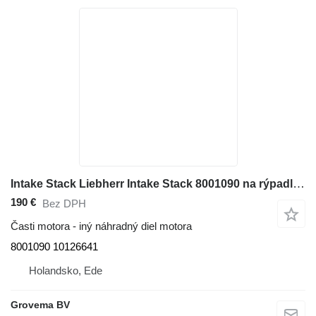
Intake Stack Liebherr Intake Stack 8001090 na rýpadla Liebherr R946/R950/R956/R960/D936
190 €
Bez DPH
Časti motora - iný náhradný diel motora
8001090 10126641
Holandsko, Ede
Grovema BV