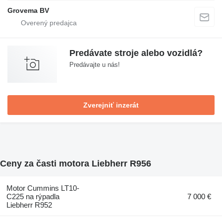
Grovema BV
Predávate stroje alebo vozidlá?
Predávajte u nás!
Zverejniť inzerát
Ceny za časti motora Liebherr R956
Motor Cummins LT10-
C225 na rýpadla
7 000 €
Liebherr R952