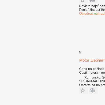
GP
Neviete nájsť náh
IT
Poslať žiadosť ih
M-series
Objednať náhradn
MH
PC
TH
V-series
5
Motor Liebher
Cena na požiada
Časti motora - m
Rumunsko, Se
SC BAUMACHINE
Obráťte sa na pr