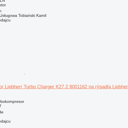
PLN
otor
n
Usługowa Tobiański Kamil
edajcu
r Liebherr Turbo Charger K27.2 8001162 na rýpadla Liebhe
urbokompresor
7
de
edajcu