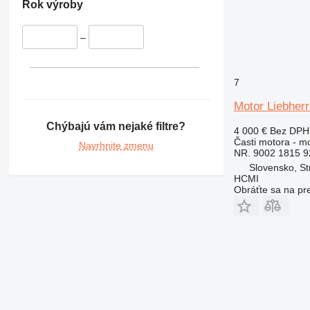
345
Rok výroby
349
350
–
365
374
7
375
390
Motor Liebherr
416
Chýbajú vám nejaké filtre?
4 000 €
Bez DPH
420
Časti motora - m
Navrhnite zmenu
NR. 9002 1815 9
422
Slovensko, St
424
HCMI
426
Obráťte sa na pr
428
430
432
434
438
444
571G