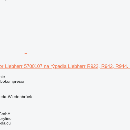
r Liebherr 5700107 na rýpadla Liebherr R922, R942, R944,
nie
urbokompresor
eda-Wiedenbrück
 GmbH
ryline
edajcu