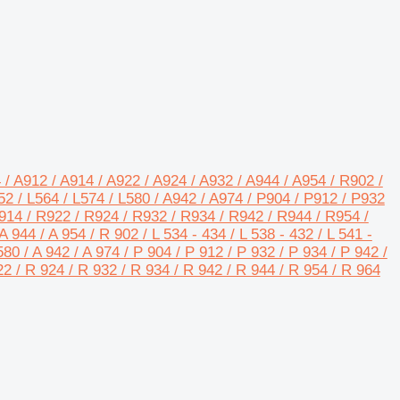
/ A912 / A914 / A922 / A924 / A932 / A944 / A954 / R902 /
2 / L564 / L574 / L580 / A942 / A974 / P904 / P912 / P932
914 / R922 / R924 / R932 / R934 / R942 / R944 / R954 /
A 944 / A 954 / R 902 / L 534 - 434 / L 538 - 432 / L 541 -
L580 / A 942 / A 974 / P 904 / P 912 / P 932 / P 934 / P 942 /
22 / R 924 / R 932 / R 934 / R 942 / R 944 / R 954 / R 964