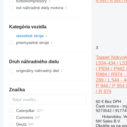
turbokompresory
iné náhradné diely motora
Kategória vozidla
stavebné stroje
priemyselné stroje
rýpadlá
3
iné priemyselné stroje
Tappet Nokvolg
Druh náhradného dielu
L534-434 / L53
/ P934 / P942 
originálny náhradný diel
R964 / R974 - A
289 / L 544 - 4
P 944 / P 954 
Značka
/ R 974
60 €
Bez DPH
Časti motora - in
9273542 / 9177
Caterpillar
Titan
AS
AX
ASC
GA
225LC
600 - series
BC
BB
320
Steiger
570
Holandsko, V
Cummins
AZ
AV
TEX
1304
BM
DTV
331
580
12H
NH Sales B.V.
Deutz
1404
BW
334
590
12K
C-series
Mega
AC
Obráťte sa na pr