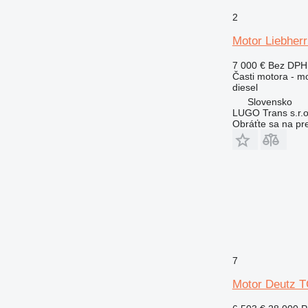
572G
2
631
Motor Liebherr
730
740
7 000 €
Bez DPH
769
Časti motora - m
diesel
772
Slovensko
773
LUGO Trans s.r.o
Obráťte sa na pr
777
816
824
826
910
920
924
926
928
7
930
Motor Deutz T
936
938