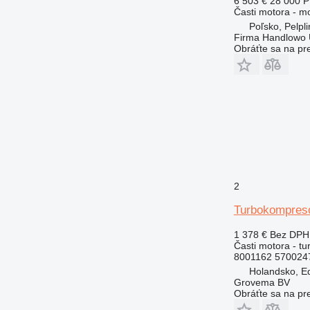
6 503 €
28 000 
Časti motora - m
950
Poľsko, Pelpli
953
Firma Handlowo 
Obráťte sa na pr
955
962
963
966
972
973
980
988
990
2
992
Turbokompreso
AP
C-series
1 378 €
Bez DPH
Časti motora - t
CS
8001162 570024
DE
Holandsko, E
D series
Grovema BV
Obráťte sa na pr
G-series