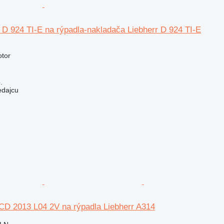
 D 924 TI-E na rýpadla-nakladača Liebherr D 924 TI-E
otor
.
edajcu
CD 2013 L04 2V na rýpadla Liebherr A314