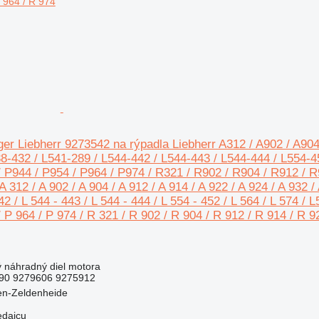
er Liebherr 9273542 na rýpadla Liebherr A312 / A902 / A904 
8-432 / L541-289 / L544-442 / L544-443 / L544-444 / L554-45
/ P944 / P954 / P964 / P974 / R321 / R902 / R904 / R912 / R
 312 / A 902 / A 904 / A 912 / A 914 / A 922 / A 924 / A 932 / 
42 / L 544 - 443 / L 544 - 444 / L 554 - 452 / L 564 / L 574 / 
/ P 964 / P 974 / R 321 / R 902 / R 904 / R 912 / R 914 / R 9
ý náhradný diel motora
490 9279606 9275912
en-Zeldenheide
edajcu