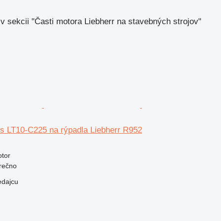
v sekcii "Časti motora Liebherr na stavebných strojov"
 LT10-C225 na rýpadla Liebherr R952
otor
rečno
edajcu