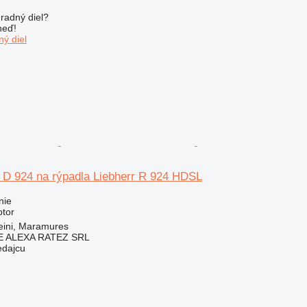
radný diel?
neď!
ý diel
r D 924 na rýpadla Liebherr R 924 HDSL
nie
otor
ini, Maramures
 ALEXA RATEZ SRL
edajcu