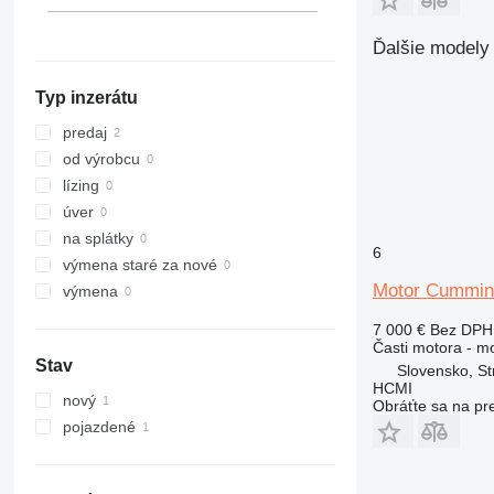
312
A954
L 566
LTM 1095
PR752
R916
Ďalšie modely 
313
L 574
LTM 1100
PR754
R918
314
L 576
LTM 1300
R920
Typ inzerátu
315
L 580
R922
316
R924
predaj
317
R926
od výrobcu
318
R932
lízing
320
R934
úver
321
R936
na splátky
6
322
R942
výmena staré za nové
Motor Cummins
323
R944
výmena
324
R946
7 000 €
Bez DPH
325
R954
Časti motora - m
Stav
326
R956
Slovensko, St
HCMI
329
R964
nový
Obráťte sa na pr
330
R974
pojazdené
336
R984
340