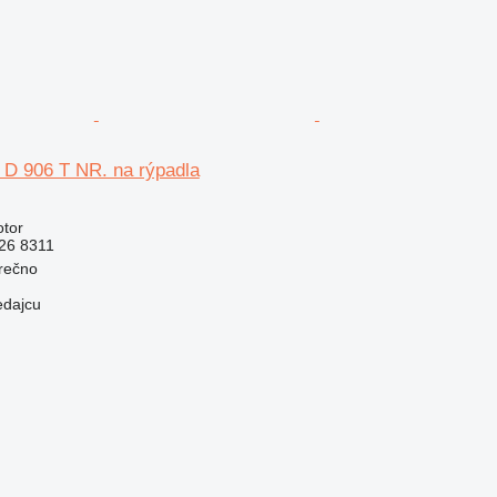
 D 906 T NR. na rýpadla
otor
26 8311
rečno
edajcu