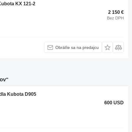
Kubota KX 121-2
2 150 €
Bez DPH
Obráťte sa na predajcu
jov"
adla Kubota D905
600 USD