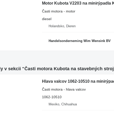
Motor Kubota V2203 na minirýpadla 
Časti motora - motor
diesel
Holandsko, Dieren
Handelsonderneming Wim Wensink BV
y v sekcii "Časti motora Kubota na stavebných stro
Hlava valcov 1062-10510 na minirýp
Časti motora - hlava valcov
1062-10510
Mexiko, Chihuahua