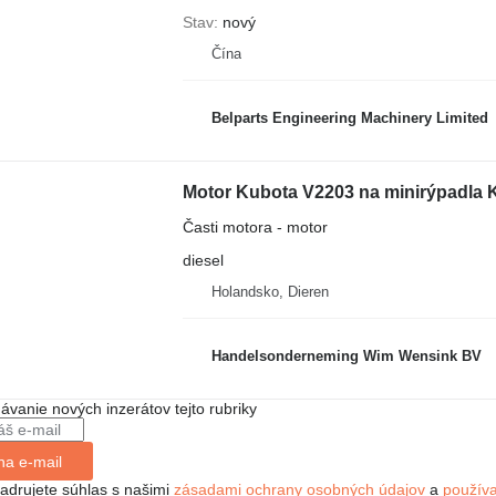
Stav
nový
Čína
Belparts Engineering Machinery Limited
Motor Kubota V2203 na minirýpadla 
Časti motora - motor
diesel
Holandsko, Dieren
Handelsonderneming Wim Wensink BV
dávanie nových inzerátov tejto rubriky
na e-mail
jadrujete súhlas s našimi
zásadami ochrany osobných údajov
a
použív