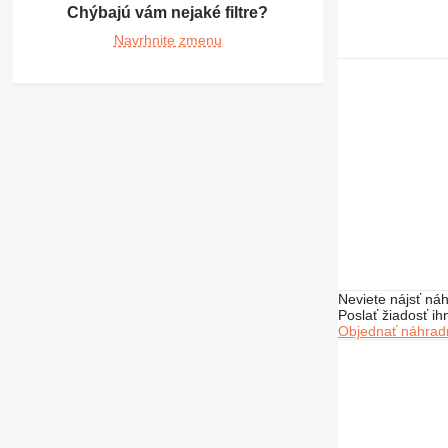
390
Chýbajú vám nejaké filtre?
416
Navrhnite zmenu
420
422
424
426
428
430
432
434
438
444
571G
Neviete nájsť náh
Poslať žiadosť ih
572G
Objednať náhradn
631
730
740
769
772