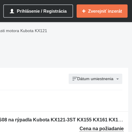
Prihlásenie / Registrácia
Zverejniť inzerát
sti motora Kubota KX121
Dátum umiestnenia
Motor Kubota Rýpadlo V2203-M-DI-ES08 na rýpadla Kubota KX121-3ST KX155 KX161 KX163 U45-3
Cena na požiadanie