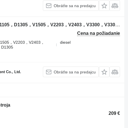
Obráťte sa na predajcu
Motor Kubota V2403 D902，D722，D1105，D1305，V1505，V2203，V2403，V3300，V3307，V3600，V3800，D1305 na rýpadla Kubota
Cena na požiadanie
1505，V2203，V2403，
diesel
，D1305
t Co., Ltd.
Obráťte sa na predajcu
troja
209 €