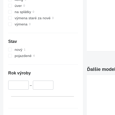
318
úver
320
na splátky
321
výmena staré za nové
322
výmena
323
324
Stav
325
326
nový
329
pojazdené
330
336
Ďalšie model
340
Rok výroby
345
349
–
350
365
374
375