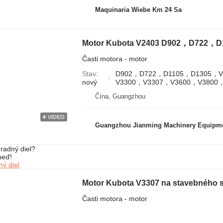
Maquinaria Wiebe Km 24 Sa
Časti motora - motor
Stav
D902，D722，D1105，D1305，V
nový
V3300，V3307，V3600，V3800
Čína, Guangzhou
VIDEO
Guangzhou Jianming Machinery Equipmen
radný diel?
neď!
ý diel
Motor Kubota V3307 na stavebného s
Časti motora - motor