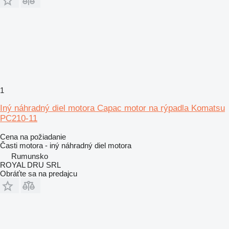
1
Iný náhradný diel motora Capac motor na rýpadla Komatsu
PC210-11
Cena na požiadanie
Časti motora - iný náhradný diel motora
Rumunsko
ROYAL DRU SRL
Obráťte sa na predajcu