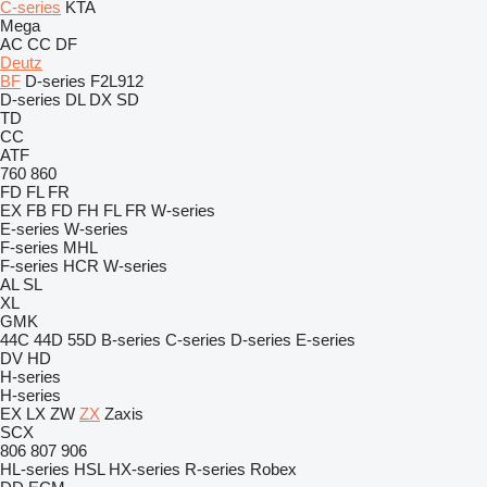
C-series
KTA
Mega
AC
CC
DF
Deutz
BF
D-series
F2L912
D-series
DL
DX
SD
TD
CC
ATF
760
860
FD
FL
FR
EX
FB
FD
FH
FL
FR
W-series
E-series
W-series
F-series
MHL
F-series
HCR
W-series
AL
SL
XL
GMK
44C
44D
55D
B-series
C-series
D-series
E-series
DV
HD
H-series
H-series
EX
LX
ZW
ZX
Zaxis
SCX
806
807
906
HL-series
HSL
HX-series
R-series
Robex