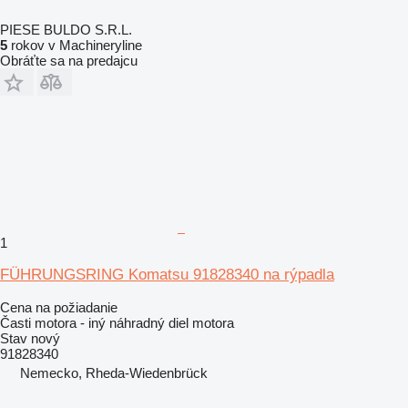
PIESE BULDO S.R.L.
5
rokov v Machineryline
Obráťte sa na predajcu
1
FÜHRUNGSRING Komatsu 91828340 na rýpadla
Cena na požiadanie
Časti motora - iný náhradný diel motora
Stav
nový
91828340
Nemecko, Rheda-Wiedenbrück