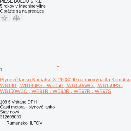
PIESE BULDO S.R.L.
5
rokov v Machineryline
Obráťte sa na predajcu
1
Plynové lanko Komatsu 312608090 na minirýpadla Komatsu
WB140 , WB140PS , WB150 , WB150AWS , WB150PS ,
WB150WSC , WB91R , WB93R , WB97R , WB97S
108 €
Vrátane DPH
Časti motora - plynové lanko
Stav
nový
312608090
Rumunsko, ILFOV