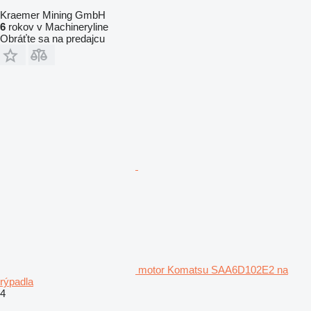
Kraemer Mining GmbH
6
rokov v Machineryline
Obráťte sa na predajcu
motor Komatsu SAA6D102E2 na
rýpadla
4