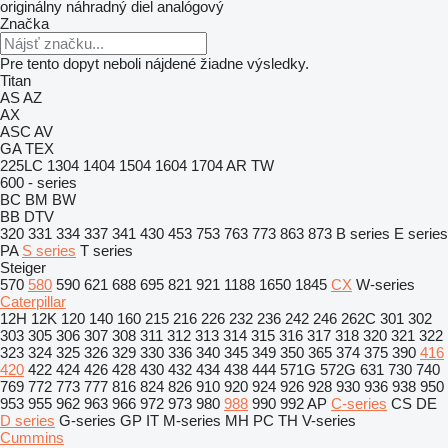
originálny náhradný diel
analógový
Značka
Pre tento dopyt neboli nájdené žiadne výsledky.
Titan
AS
AZ
AX
ASC
AV
GA
TEX
225LC
1304
1404
1504
1604
1704
AR
TW
600 - series
BC
BM
BW
BB
DTV
320
331
334
337
341
430
453
753
763
773
863
873
B series
E series
PA
S series
T series
Steiger
570
580
590
621
688
695
821
921
1188
1650
1845
CX
W-series
Caterpillar
12H
12K
120
140
160
215
216
226
232
236
242
246
262C
301
302
303
305
306
307
308
311
312
313
314
315
316
317
318
320
321
322
323
324
325
326
329
330
336
340
345
349
350
365
374
375
390
416
420
422
424
426
428
430
432
434
438
444
571G
572G
631
730
740
769
772
773
777
816
824
826
910
920
924
926
928
930
936
938
950
953
955
962
963
966
972
973
980
988
990
992
AP
C-series
CS
DE
D series
G-series
GP
IT
M-series
MH
PC
TH
V-series
Cummins