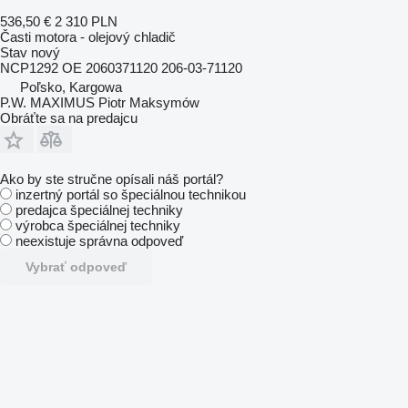
536,50 €
2 310 PLN
Časti motora - olejový chladič
Stav
nový
NCP1292 OE 2060371120 206-03-71120
Poľsko, Kargowa
P.W. MAXIMUS Piotr Maksymów
Obráťte sa na predajcu
Ako by ste stručne opísali náš portál?
inzertný portál so špeciálnou technikou
predajca špeciálnej techniky
výrobca špeciálnej techniky
neexistuje správna odpoveď
Vybrať odpoveď