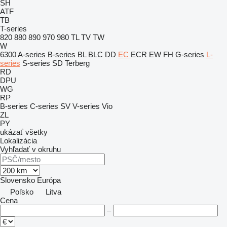
SH
ATF
TB
T-series
820
880
890
970
980
TL
TV
TW
W
6300
A-series
B-series
BL
BLC
DD
EC
ECR
EW
FH
G-series
L-
series
S-series
SD
Terberg
RD
DPU
WG
RP
B-series
C-series
SV
V-series
Vio
ZL
PY
ukázať všetky
Lokalizácia
Vyhľadať v okruhu
Slovensko
Európa
Poľsko
Litva
Cena
–