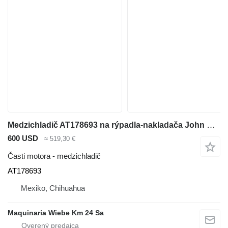
Medzichladič AT178693 na rýpadla-nakladača John Deere 310G
600 USD
≈ 519,30 €
Časti motora - medzichladič
AT178693
Mexiko, Chihuahua
Maquinaria Wiebe Km 24 Sa