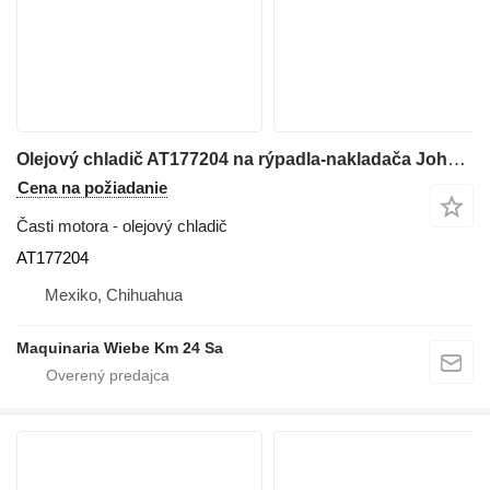
Olejový chladič AT177204 na rýpadla-nakladača John Deere 310G
Cena na požiadanie
Časti motora - olejový chladič
AT177204
Mexiko, Chihuahua
Maquinaria Wiebe Km 24 Sa