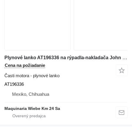
Plynové lanko AT196336 na rýpadla-nakladača John Deere 310G, 310SG,315G, 410G
Cena na požiadanie
Časti motora - plynové lanko
AT196336
Mexiko, Chihuahua
Maquinaria Wiebe Km 24 Sa