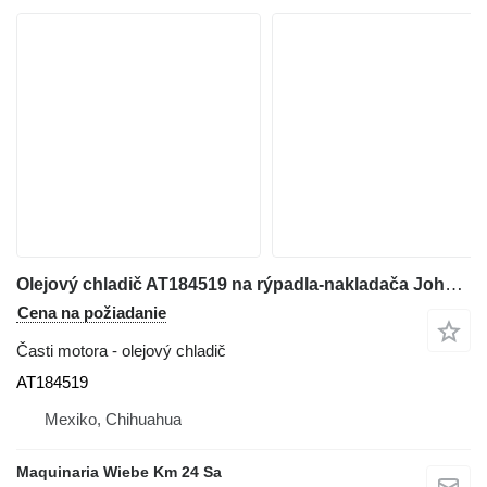
Olejový chladič AT184519 na rýpadla-nakladača John Deere 310G, 310SG, 315SG
Cena na požiadanie
Časti motora - olejový chladič
AT184519
Mexiko, Chihuahua
Maquinaria Wiebe Km 24 Sa