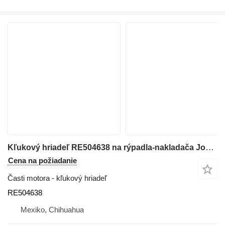
Kľukový hriadeľ RE504638 na rýpadla-nakladača John Deere 310G
Cena na požiadanie
Časti motora - kľukový hriadeľ
RE504638
Mexiko, Chihuahua