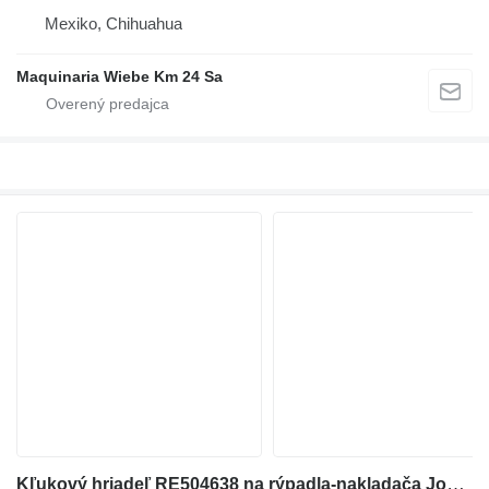
Mexiko, Chihuahua
Maquinaria Wiebe Km 24 Sa
Kľukový hriadeľ RE504638 na rýpadla-nakladača John Deere 310G