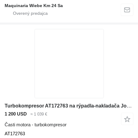
Maquinaria Wiebe Km 24 Sa
Turbokompresor AT172763 na rýpadla-nakladača John Deere 310E,310SE, 315SE, 310G, 310SG
1 200 USD
≈ 1 039 €
Časti motora - turbokompresor
AT172763