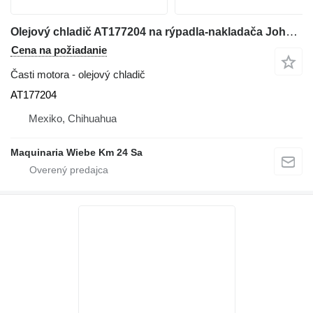
Olejový chladič AT177204 na rýpadla-nakladača John Deere 310G
Cena na požiadanie
Časti motora - olejový chladič
AT177204
Mexiko, Chihuahua
Maquinaria Wiebe Km 24 Sa