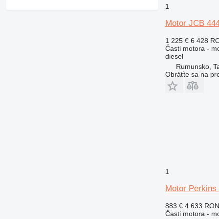
1
430
432
Motor JCB 444
434
1 225 €
6 428 R
438
Časti motora - m
444
diesel
571G
Rumunsko, T
Obráťte sa na pr
572G
631
730
740
769
772
773
777
816
1
824
Motor Perkins
826
883 €
4 633 RO
910
Časti motora - m
920