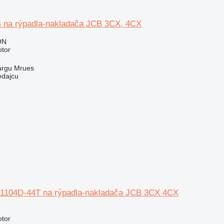
 na rýpadla-nakladača JCB 3CX, 4CX
ON
otor
argu Mrues
edajcu
 1104D-44T na rýpadla-nakladača JCB 3CX 4CX
N
otor