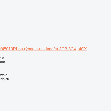
/45010RI na rýpadla-nakladača JCB 3CX, 4CX
nie
otor
zwałd
edajcu