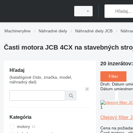
Machineryline
Náhradné diely
Náhradné diely JCB
Náhra
Časti motora JCB 4CX na stavebných stro
20 inzerátov
Hľadaj
Filter
(katalógové číslo, značka, model,
náhradný diel)
Druh
:
Dátum umi
Dátum umiestnen
1
Olejový filter
Kategória
motory
Cena na požiada
Časti motora - ole