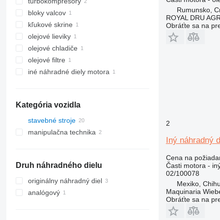
turbokompresory
Rumunsko, Cri
bloky valcov
ROYAL DRU AGR
kľukové skrine
Obráťte sa na pr
olejové lieviky
olejové chladiče
olejové filtre
iné náhradné diely motora
Kategória vozidla
stavebné stroje
2
manipulačna technika
rýpadlá
Iný náhradný
vysokozdvižné vozíky
rýpadlá-nakladače
skladové vybavenia
teleskopické nakladače
Cena na požiada
Druh náhradného dielu
Časti motora - in
02/100078
originálny náhradný diel
Mexiko, Chih
Maquinaria Wieb
analógový
Obráťte sa na pr