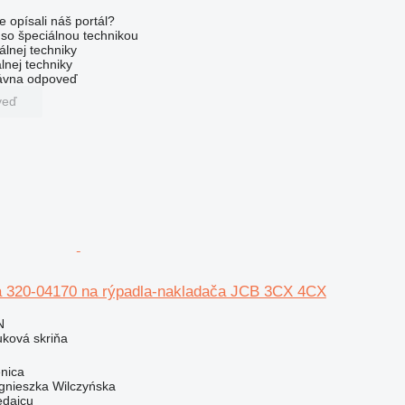
e opísali náš portál?
l so špeciálnou technikou
álnej techniky
lnej techniky
rávna odpoveď
veď
a 320-04170 na rýpadla-nakladača JCB 3CX 4CX
N
uková skriňa
nica
gnieszka Wilczyńska
edajcu