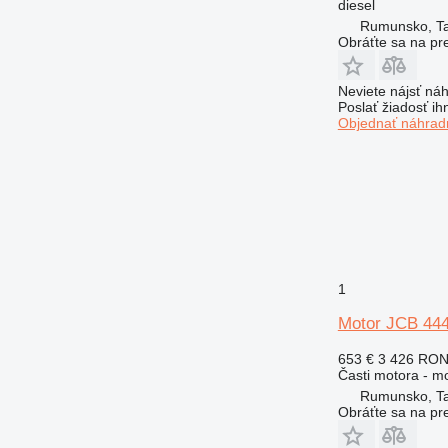
diesel
924
Rumunsko, T
Obráťte sa na pr
926
928
Neviete nájsť náh
930
Poslať žiadosť ih
936
Objednať náhradn
938
950
953
955
962
963
966
1
972
Motor JCB 444
973
980
653 €
3 426 RO
Časti motora - m
988
Rumunsko, T
990
Obráťte sa na pr
992