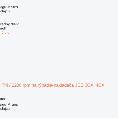
argu Mrues
edajcu
radný diel?
neď!
ý diel
 T4i / 2200 rpm na rýpadla-nakladača JCB 3CX, 4CX
N
otor
argu Mrues
edajcu