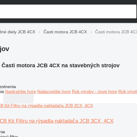
dné diely JCB 4CX
Časti motora JCB 4CX
Časti motora JCB 4CX
jov
:
Časti motora JCB 4CX na stavebných strojov
estnenia
ia
Najdrahšie hore
Najlacnejšie hore
Rok výroby - nové hore
Rok výrob
 JCB Kit Filtru na rýpadla-nakladača JCB 3CX, 4CX
nie
jový filter