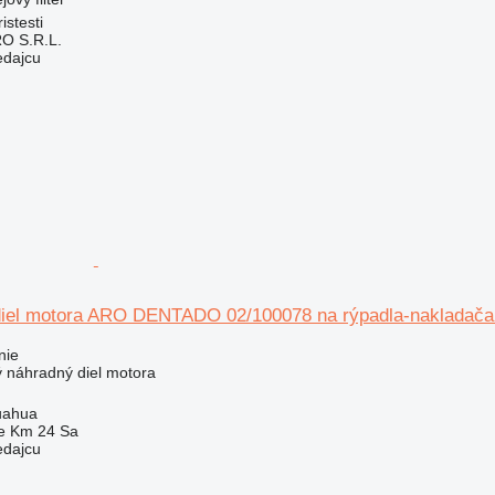
stesti
O S.R.L.
edajcu
 diel motora ARO DENTADO 02/100078 na rýpadla-naklad
nie
ý náhradný diel motora
uahua
e Km 24 Sa
edajcu