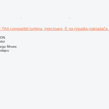
TA4 compatibil turbina, injectoare, E na rýpadla-nakladač
RON
otor
argu Mrues
edajcu