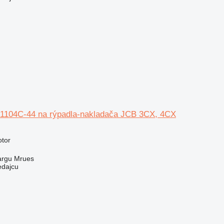
 1104C-44 na rýpadla-nakladača JCB 3CX, 4CX
N
otor
argu Mrues
edajcu