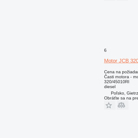
AP
C-series
CS
DE
D series
E-series
G-series
6
GP
Motor JCB 320
IT
M-series
Cena na požiada
MH
Časti motora - m
320/45010RI
PC
diesel
TH
Poľsko, Gietr
V-series
Obráťte sa na pr