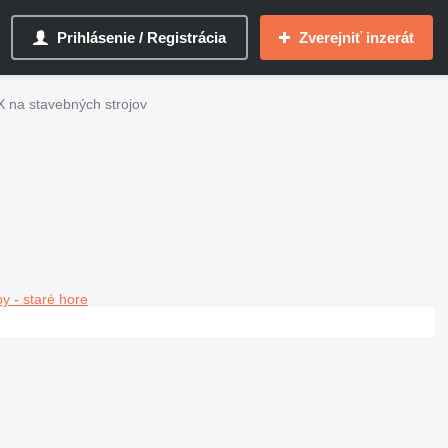
Prihlásenie / Registrácia
Zverejniť inzerát
 na stavebných strojov
y - staré hore