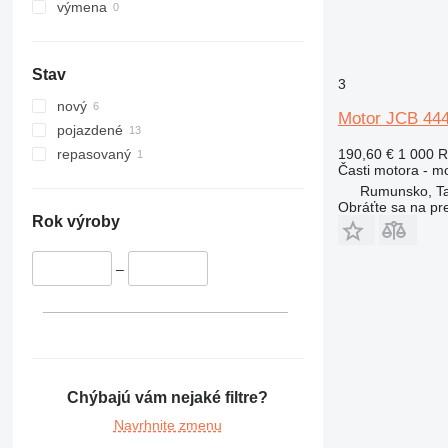
325
výmena
326
329
Stav
330
3
336
nový
Motor JCB 444 
340
pojazdené
345
190,60 €
1 000 
repasovaný
Časti motora - m
349
Rumunsko, T
350
Obráťte sa na pr
365
Rok výroby
374
375
–
390
416
420
422
424
Chýbajú vám nejaké filtre?
426
Navrhnite zmenu
428