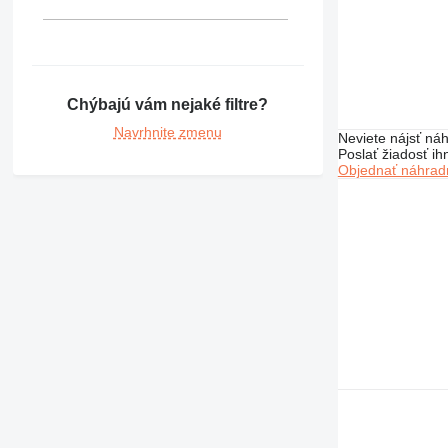
336
340
345
349
350
Chýbajú vám nejaké filtre?
365
Navrhnite zmenu
Neviete nájsť náh
374
Poslať žiadosť ih
Objednať náhradn
375
390
416
420
422
424
426
428
430
432
434
438