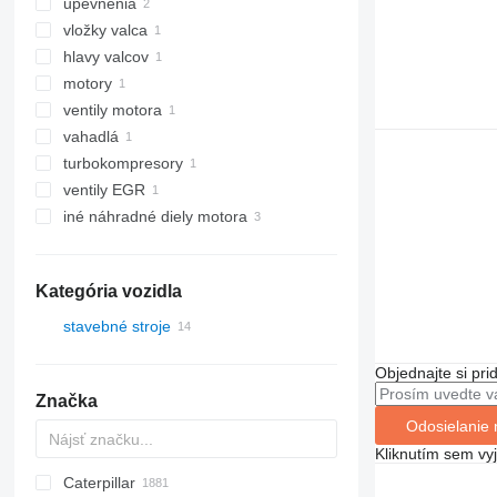
upevnenia
vložky valca
hlavy valcov
motory
ventily motora
vahadlá
turbokompresory
ventily EGR
iné náhradné diely motora
Kategória vozidla
stavebné stroje
stavebné nakladače
Objednajte si pri
kolesové nakladače
Značka
Odosielanie 
Kliknutím sem vy
Caterpillar
Titan
AS
AX
ASC
GA
225LC
600 - series
BC
BB
320
Steiger
570