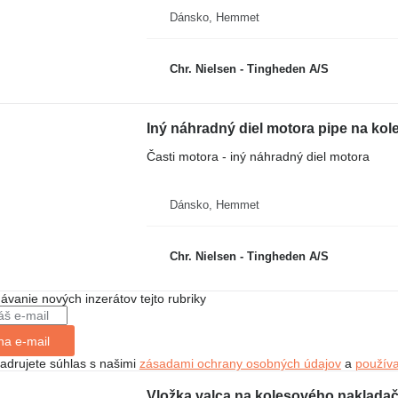
Dánsko, Hemmet
Chr. Nielsen - Tingheden A/S
Iný náhradný diel motora pipe na k
Časti motora - iný náhradný diel motora
Dánsko, Hemmet
Chr. Nielsen - Tingheden A/S
dávanie nových inzerátov tejto rubriky
na e-mail
jadrujete súhlas s našimi
zásadami ochrany osobných údajov
a
použív
Vložka valca na kolesového naklada