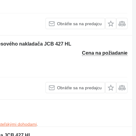
Obráťte sa na predajcu
olesového nakladača JCB 427 HL
Cena na požiadanie
Obráťte sa na predajcu
ateľskými dohodami
.
ča JCB 427 HL