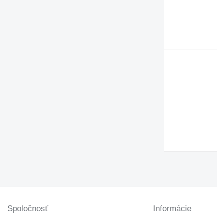
D series
E-series
G-series
GP
IT
M-series
MH
PC
TH
V-series
Spoločnosť
Informácie