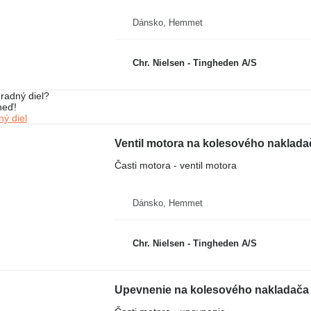
Dánsko, Hemmet
Chr. Nielsen - Tingheden A/S
radný diel?
neď!
ý diel
Ventil motora na kolesového naklad
Časti motora - ventil motora
Dánsko, Hemmet
Chr. Nielsen - Tingheden A/S
Upevnenie na kolesového nakladača