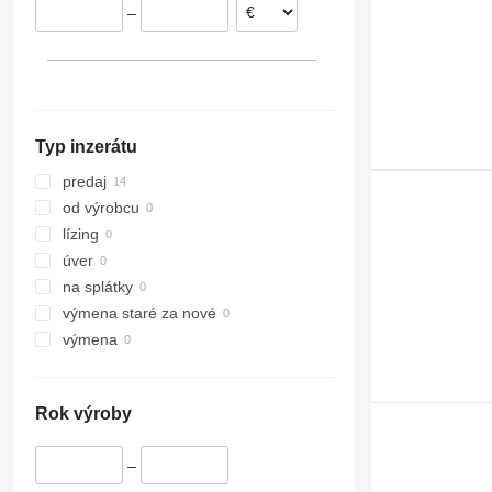
–
308
SD
JS 200
TM420
311
Terberg
JS 210
312
JS 220
313
JS 240
314
JS 260
Typ inzerátu
315
JS 330
316
predaj
317
od výrobcu
318
lízing
320
úver
321
na splátky
322
výmena staré za nové
323
výmena
324
325
Rok výroby
326
329
–
330