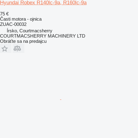
Hyundai Robex R140lc-9a, R160lc-9a
75 €
Časti motora - ojnica
ZUAC-00032
Írsko, Courtmacsherry
COURTMACSHERRY MACHINERY LTD
Obráťte sa na predajcu