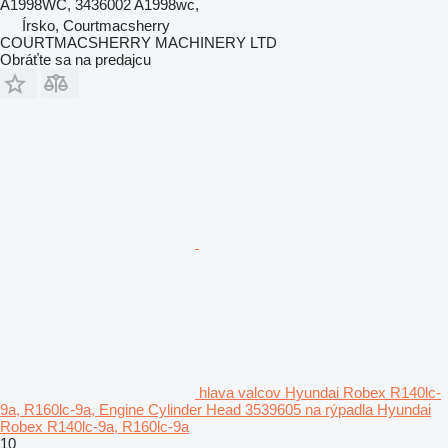
A1998WC, 3436002 A1998wc,
Írsko, Courtmacsherry
COURTMACSHERRY MACHINERY LTD
Obráťte sa na predajcu
hlava valcov Hyundai Robex R140lc-
9a, R160lc-9a, Engine Cylinder Head 3539605 na rýpadla Hyundai
Robex R140lc-9a, R160lc-9a
10