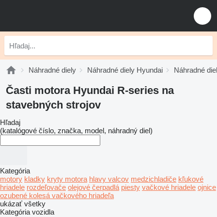
Náhradné diely
Náhradné diely Hyundai
Náhradné die
Časti motora Hyundai R-series na
stavebných strojov
Hľadaj
(katalógové číslo, značka, model, náhradný diel)
Kategória
motory
kladky
kryty motora
hlavy valcov
medzichladiče
kľukové
hriadele
rozdeľovače
olejové čerpadlá
piesty
vačkové hriadele
ojnice
ozubené kolesá vačkového hriadeľa
ukázať všetky
Kategória vozidla