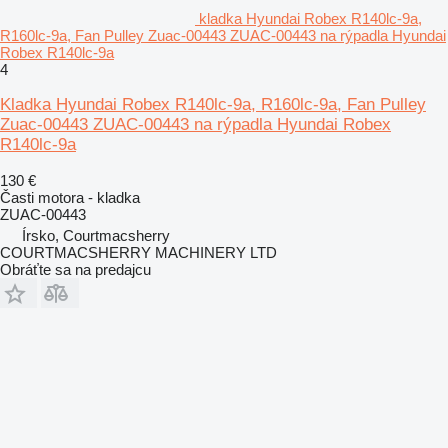
kladka Hyundai Robex R140lc-9a,
R160lc-9a, Fan Pulley Zuac-00443 ZUAC-00443 na rýpadla Hyundai
Robex R140lc-9a
4
Kladka Hyundai Robex R140lc-9a, R160lc-9a, Fan Pulley
Zuac-00443 ZUAC-00443 na rýpadla Hyundai Robex
R140lc-9a
130 €
Časti motora - kladka
ZUAC-00443
Írsko, Courtmacsherry
COURTMACSHERRY MACHINERY LTD
Obráťte sa na predajcu