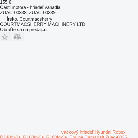
155 €
Časti motora - hriadeľ vahadla
ZUAC-00338, ZUAC-00339
Írsko, Courtmacsherry
COURTMACSHERRY MACHINERY LTD
Obráťte sa na predajcu
vačkový hriadeľ Hyundai Robex
R140lc-9a, R160lc-9a, R180lc-9a, Engine Camshaft Zuac-0035