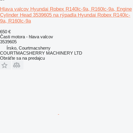
Hlava valcov Hyundai Robex R140lc-9a, R160lc-9a, Engine
Cylinder Head 3539605 na rýpadla Hyundai Robex R140lc-
9a, R160lc-9a
650 €
Časti motora - hlava valcov
3539605
Írsko, Courtmacsherry
COURTMACSHERRY MACHINERY LTD
Obráťte sa na predajcu