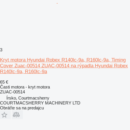
3
Kryt motora Hyundai Robex R140lc-9a, R160lc-9a, Timing
Cover Zuac-00514 ZUAC-00514 na rýpadla Hyundai Robex
R140lc-9a, R160lc-9a
65 €
Časti motora - kryt motora
ZUAC-00514
Írsko, Courtmacsherry
COURTMACSHERRY MACHINERY LTD
Obráťte sa na predajcu