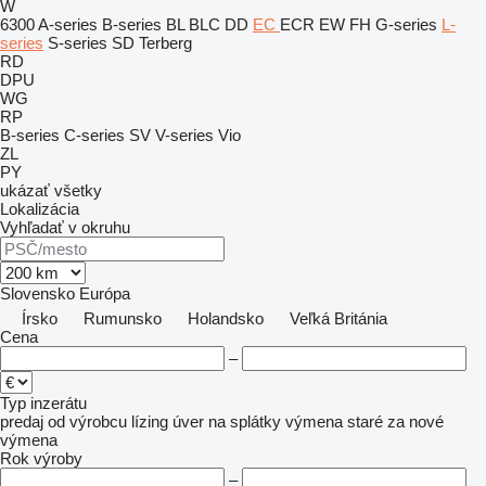
W
6300
A-series
B-series
BL
BLC
DD
EC
ECR
EW
FH
G-series
L-
series
S-series
SD
Terberg
RD
DPU
WG
RP
B-series
C-series
SV
V-series
Vio
ZL
PY
ukázať všetky
Lokalizácia
Vyhľadať v okruhu
Slovensko
Európa
Írsko
Rumunsko
Holandsko
Veľká Británia
Cena
–
Typ inzerátu
predaj
od výrobcu
lízing
úver
na splátky
výmena staré za nové
výmena
Rok výroby
–