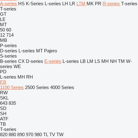
A-series
HS
K-Series
L-series
LH
LR
LTM
MK
PR
R-series
T-series
T-series
GT
LE
MT
50
60
12
714
MB
P-series
D-series
L-series
MT
Pajero
S-series
B-series
CX
D-series
E-series
L-series
LB
LM
LS
MH
NH
TM
W-
series
WE
PD
L-series
MH
RH
EB
1100 Series
2500 Series
4000 Series
RW
SKL
643
835
SD
SH
ATF
TB
T-series
820
880
890
970
980
TL
TV
TW