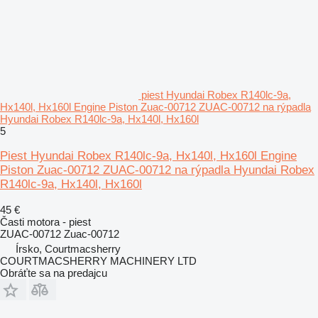
piest Hyundai Robex R140lc-9a,
Hx140l, Hx160l Engine Piston Zuac-00712 ZUAC-00712 na rýpadla
Hyundai Robex R140lc-9a, Hx140l, Hx160l
5
Piest Hyundai Robex R140lc-9a, Hx140l, Hx160l Engine
Piston Zuac-00712 ZUAC-00712 na rýpadla Hyundai Robex
R140lc-9a, Hx140l, Hx160l
45 €
Časti motora - piest
ZUAC-00712 Zuac-00712
Írsko, Courtmacsherry
COURTMACSHERRY MACHINERY LTD
Obráťte sa na predajcu