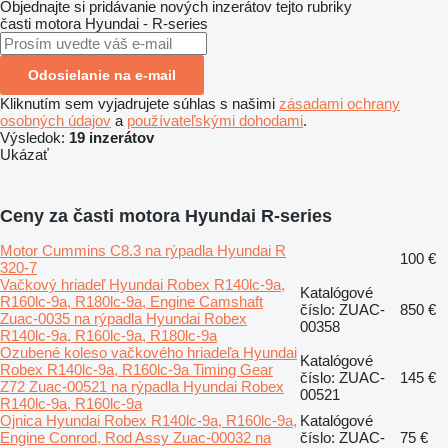
Objednajte si pridávanie nových inzerátov tejto rubriky
časti motora
Hyundai - R-series
Odosielanie na e-mail
Kliknutím sem vyjadrujete súhlas s našimi
zásadami ochrany
osobných údajov
a
používateľskými dohodami
.
Výsledok:
19 inzerátov
Ukázať
Ceny za časti motora Hyundai R-series
Motor Cummins C8.3 na rýpadla Hyundai R
100 €
320-7
Vačkový hriadeľ Hyundai Robex R140lc-9a,
Katalógové
R160lc-9a, R180lc-9a, Engine Camshaft
číslo: ZUAC-
850 €
Zuac-0035 na rýpadla Hyundai Robex
00358
R140lc-9a, R160lc-9a, R180lc-9a
Ozubené koleso vačkového hriadeľa Hyundai
Katalógové
Robex R140lc-9a, R160lc-9a Timing Gear
číslo: ZUAC-
145 €
Z72 Zuac-00521 na rýpadla Hyundai Robex
00521
R140lc-9a, R160lc-9a
Ojnica Hyundai Robex R140lc-9a, R160lc-9a,
Katalógové
Engine Conrod, Rod Assy Zuac-00032 na
číslo: ZUAC-
75 €