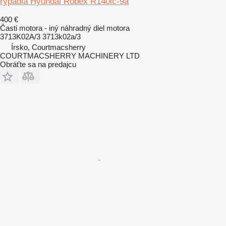
rýpadla Hyundai Robex R140lc-9a
400 €
Časti motora - iný náhradný diel motora
3713K02A/3 3713k02a/3
Írsko, Courtmacsherry
COURTMACSHERRY MACHINERY LTD
Obráťte sa na predajcu