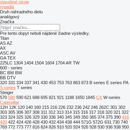
stavebné stroje
rýpadlá
Druh náhradného dielu
analógový
Značka
Pre tento dopyt neboli nájdené žiadne výsledky.
Titan
AS
AZ
AX
ASC
AV
GA
TEX
225LC
1304
1404
1504
1604
1704
AR
TW
600 - series
BC
BM
BW
BB
DTV
320
331
334
337
341
430
453
753
763
863
873
B series
E series
PA
S series
T series
Steiger
570
580
590
621
688
695
821
921
1188
1650
1845
CX
W-series
Caterpillar
12H
12K
120
140
160
215
216
226
232
236
242
246
262C
301
302
303
305
306
307
308
311
312
313
314
315
316
317
318
320
321
322
323
324
325
326
329
330
336
340
345
349
350
365
374
375
390
416
420
422
424
426
428
430
432
434
438
444
571G
572G
631
730
740
769
772
773
777
816
824
826
910
920
924
926
928
930
936
938
950