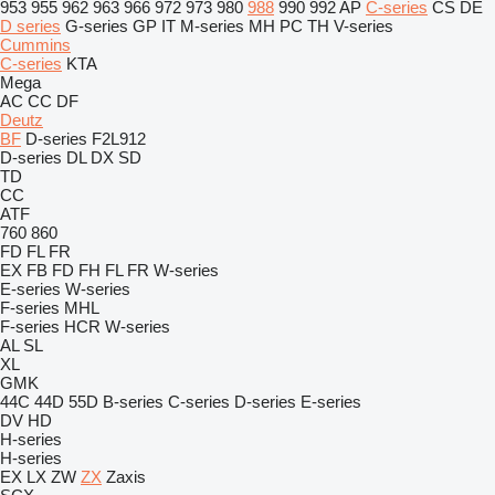
953
955
962
963
966
972
973
980
988
990
992
AP
C-series
CS
DE
D series
G-series
GP
IT
M-series
MH
PC
TH
V-series
Cummins
C-series
KTA
Mega
AC
CC
DF
Deutz
BF
D-series
F2L912
D-series
DL
DX
SD
TD
CC
ATF
760
860
FD
FL
FR
EX
FB
FD
FH
FL
FR
W-series
E-series
W-series
F-series
MHL
F-series
HCR
W-series
AL
SL
XL
GMK
44C
44D
55D
B-series
C-series
D-series
E-series
DV
HD
H-series
H-series
EX
LX
ZW
ZX
Zaxis