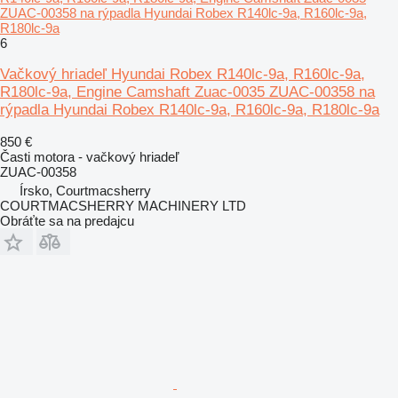
ZUAC-00358 na rýpadla Hyundai Robex R140lc-9a, R160lc-9a,
R180lc-9a
6
Vačkový hriadeľ Hyundai Robex R140lc-9a, R160lc-9a,
R180lc-9a, Engine Camshaft Zuac-0035 ZUAC-00358 na
rýpadla Hyundai Robex R140lc-9a, R160lc-9a, R180lc-9a
850 €
Časti motora - vačkový hriadeľ
ZUAC-00358
Írsko, Courtmacsherry
COURTMACSHERRY MACHINERY LTD
Obráťte sa na predajcu