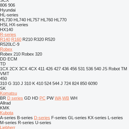
SCX
806
906
Hyundai
HL-series
HL730
HL740
HL757
HL760
HL770
HSL
HX-series
HX140
R-series
R140
R160
R210
R320
R520
R520LC-9
Robex
Robex 210
Robex 320
DD
ECM
TD
1CX
2CX
3CX
4CX
411
426
427
436
456
531
536
540
JS
Robot
TM
VMT
450
310 G
310 J
310 K
410
524
544 J
724
824
850
6090
SK
Komatsu
BR
D series
GD
HD
PC
PW
WA
WB
WH
Allrad
KMK
Kubota
A-series
B-series
D-series
F-series
GL-series
KX-series
L-series
M-series
R-series
U-series
Liebherr