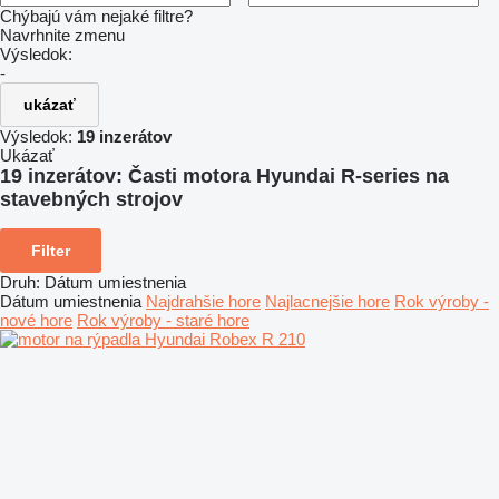
Chýbajú vám nejaké filtre?
Navrhnite zmenu
Výsledok:
-
ukázať
Výsledok:
19 inzerátov
Ukázať
19 inzerátov:
Časti motora Hyundai R-series na
stavebných strojov
Filter
Druh
:
Dátum umiestnenia
Dátum umiestnenia
Najdrahšie hore
Najlacnejšie hore
Rok výroby -
nové hore
Rok výroby - staré hore