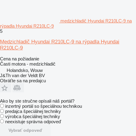
medzichladič Hyundai R210LC-9 na
rýpadla Hyundai R210LC-9
5
Medzichladič Hyundai R210LC-9 na rýpadla Hyundai
R210LC-9
Cena na požiadanie
Časti motora - medzichladič
Holandsko, Wouw
J&Th van der Veldt BV
Obráťte sa na predajcu
Ako by ste stručne opísali náš portál?
inzertný portál so špeciálnou technikou
predajca špeciálnej techniky
výrobca špeciálnej techniky
neexistuje správna odpoveď
Vybrať odpoveď