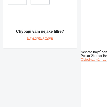
365
–
374
375
390
416
420
Chýbajú vám nejaké filtre?
422
Navrhnite zmenu
424
426
Neviete nájsť náh
428
Poslať žiadosť ih
430
Objednať náhradn
432
434
438
444
571G
572G
631
730