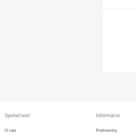
962
963
966
972
973
980
988
990
992
AP
C-series
CS
DE
D series
E-series
Spoločnosť
G-series
Informácie
GP
IT
O nás
Podmienky