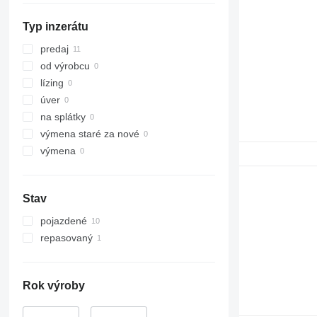
315
Typ inzerátu
316
317
predaj
318
od výrobcu
320
lízing
321
úver
322
na splátky
323
výmena staré za nové
324
výmena
325
326
Stav
329
330
pojazdené
336
repasovaný
340
345
349
Rok výroby
350