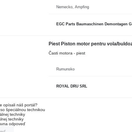
Nemecko, Ampfing
EGC Parts Baumaschinen Demontagen 
Časti motora - piest
Rumunsko
ROYAL DRU SRL
e opísali náš portál?
l so špeciálnou technikou
álnej techniky
lnej techniky
rávna odpoveď
veď