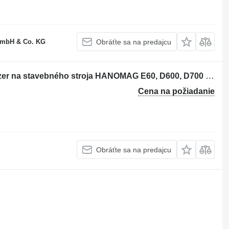
GmbH & Co. KG
Obráťte sa na predajcu
Piest Piston motor pentru vola/buldozer na stavebného stroja HANOMAG E60, D600, D700 – set 6 pistoane
Cena na požiadanie
Obráťte sa na predajcu