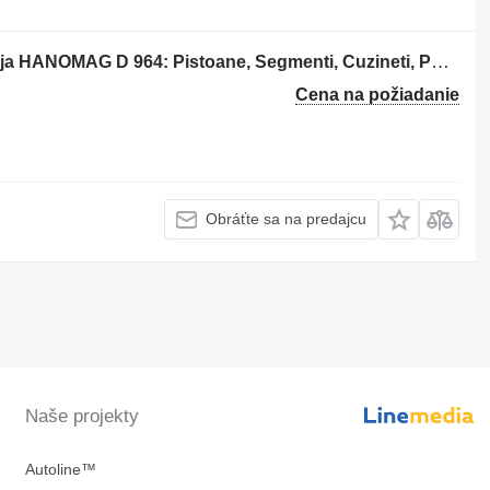
Piest Piese Motor na stavebného stroja HANOMAG D 964: Pistoane, Segmenti, Cuzineti, Pompa Apa
Cena na požiadanie
Obráťte sa na predajcu
Naše projekty
Autoline™