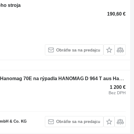
o stroja
190,60 €
Obráťte sa na predajcu
Hlava valcov HANOMAG D 964 T aus Hanomag 70E na rýpadla HANOMAG D 964 T aus Hanomag 70E
1 200 €
Bez DPH
GmbH & Co. KG
Obráťte sa na predajcu