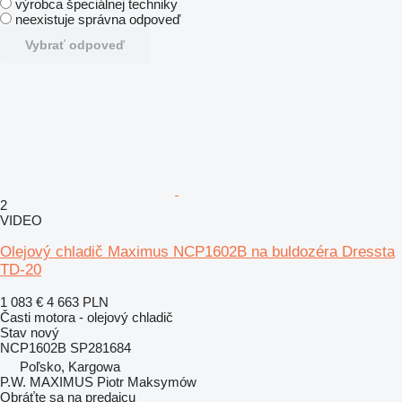
výrobca špeciálnej techniky
neexistuje správna odpoveď
Vybrať odpoveď
2
VIDEO
Olejový chladič Maximus NCP1602B na buldozéra Dressta
TD-20
1 083 €
4 663 PLN
Časti motora - olejový chladič
Stav
nový
NCP1602B SP281684
Poľsko, Kargowa
P.W. MAXIMUS Piotr Maksymów
Obráťte sa na predajcu