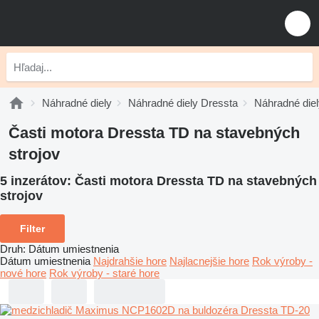
Náhradné diely
Náhradné diely Dressta
Náhradné die
Časti motora Dressta TD na stavebných
strojov
5 inzerátov:
Časti motora Dressta TD na stavebných
strojov
Filter
Druh
:
Dátum umiestnenia
Dátum umiestnenia
Najdrahšie hore
Najlacnejšie hore
Rok výroby -
nové hore
Rok výroby - staré hore