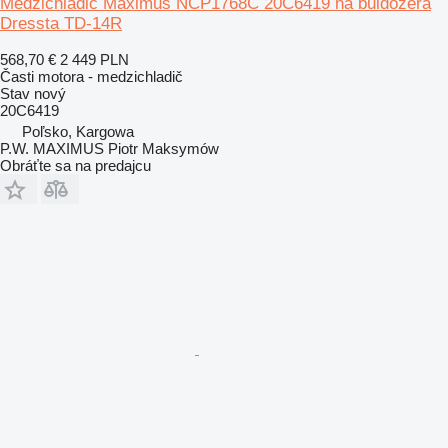
Medzichladič Maximus NCP1768C 20C6419 na buldozéra
Dressta TD-14R
568,70 €
2 449 PLN
Časti motora - medzichladič
Stav
nový
20C6419
Poľsko, Kargowa
P.W. MAXIMUS Piotr Maksymów
Obráťte sa na predajcu