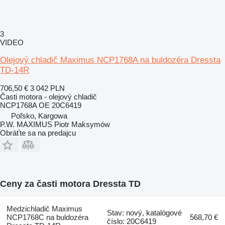
3
VIDEO
Olejový chladič Maximus NCP1768A na buldozéra Dressta
TD-14R
706,50 €
3 042 PLN
Časti motora - olejový chladič
NCP1768A OE 20C6419
Poľsko, Kargowa
P.W. MAXIMUS Piotr Maksymów
Obráťte sa na predajcu
Ceny za časti motora Dressta TD
Medzichladič Maximus
Stav: nový, katalógové
NCP1768C na buldozéra
568,70 €
číslo: 20C6419