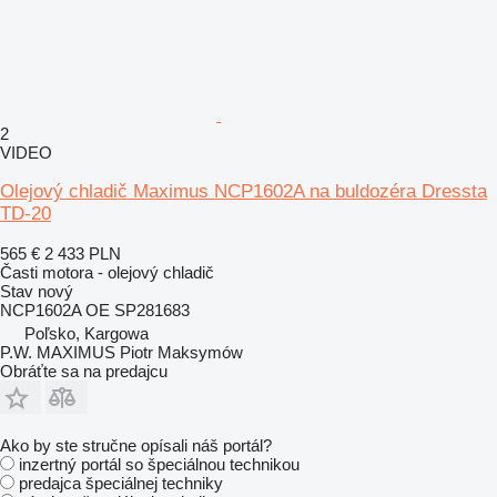
2
VIDEO
Olejový chladič Maximus NCP1602A na buldozéra Dressta
TD-20
565 €
2 433 PLN
Časti motora - olejový chladič
Stav
nový
NCP1602A OE SP281683
Poľsko, Kargowa
P.W. MAXIMUS Piotr Maksymów
Obráťte sa na predajcu
Ako by ste stručne opísali náš portál?
inzertný portál so špeciálnou technikou
predajca špeciálnej techniky