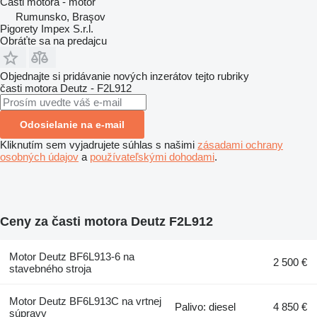
Časti motora - motor
Rumunsko, Braşov
Pigorety Impex S.r.l.
Obráťte sa na predajcu
Objednajte si pridávanie nových inzerátov tejto rubriky
časti motora
Deutz - F2L912
Odosielanie na e-mail
Kliknutím sem vyjadrujete súhlas s našimi
zásadami ochrany
osobných údajov
a
používateľskými dohodami
.
Ceny za časti motora Deutz F2L912
Motor Deutz BF6L913-6 na
2 500 €
stavebného stroja
Motor Deutz BF6L913C na vrtnej
Palivo: diesel
4 850 €
súpravy