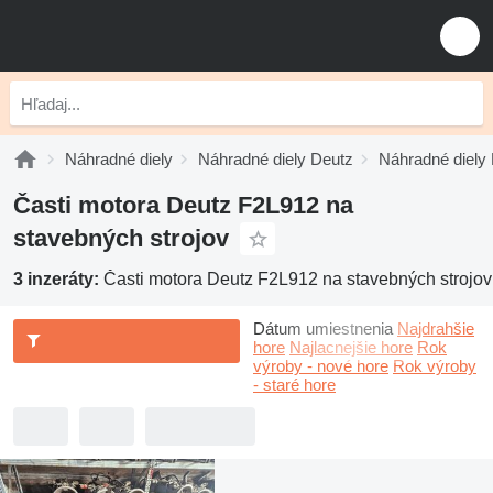
Náhradné diely
Náhradné diely Deutz
Náhradné diely
Časti motora Deutz F2L912 na
stavebných strojov
3 inzeráty:
Časti motora Deutz F2L912 na stavebných strojov
Dátum umiestnenia
Najdrahšie
hore
Najlacnejšie hore
Rok
výroby - nové hore
Rok výroby
- staré hore