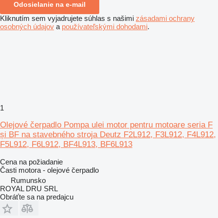
Odosielanie na e-mail
Kliknutím sem vyjadrujete súhlas s našimi
zásadami ochrany
osobných údajov
a
používateľskými dohodami
.
1
Olejové čerpadlo Pompa ulei motor pentru motoare seria F
și BF na stavebného stroja Deutz F2L912, F3L912, F4L912,
F5L912, F6L912, BF4L913, BF6L913
Cena na požiadanie
Časti motora - olejové čerpadlo
Rumunsko
ROYAL DRU SRL
Obráťte sa na predajcu