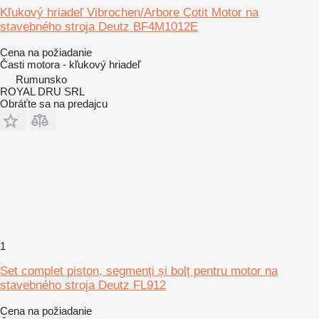
Kľukový hriadeľ Vibrochen/Arbore Cotit Motor na
stavebného stroja Deutz BF4M1012E
Cena na požiadanie
Časti motora - kľukový hriadeľ
Rumunsko
ROYAL DRU SRL
Obráťte sa na predajcu
1
Set complet piston, segmenți și bolț pentru motor na
stavebného stroja Deutz FL912
Cena na požiadanie