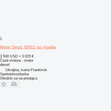
1
Motor Deutz f5l912 na rýpadla
3 500 USD
≈ 3 029 €
Časti motora - motor
diesel
Ukrajina, Ivano-Frankivsk
Spetstehrozborka
Obráťte sa na predajcu