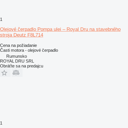
1
Olejové čerpadlo Pompa ulei – Royal Dru na stavebného
stroja Deutz F8L714
Cena na požiadanie
Časti motora - olejové čerpadlo
Rumunsko
ROYAL DRU SRL
Obráťte sa na predajcu
1