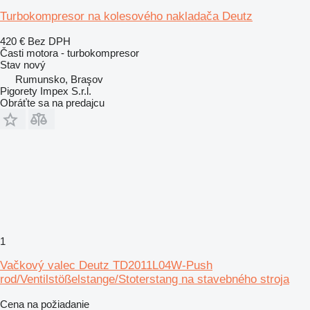
Turbokompresor na kolesového nakladača Deutz
420 €
Bez DPH
Časti motora - turbokompresor
Stav
nový
Rumunsko, Braşov
Pigorety Impex S.r.l.
Obráťte sa na predajcu
1
Vačkový valec Deutz TD2011L04W-Push
rod/Ventilstößelstange/Stoterstang na stavebného stroja
Cena na požiadanie