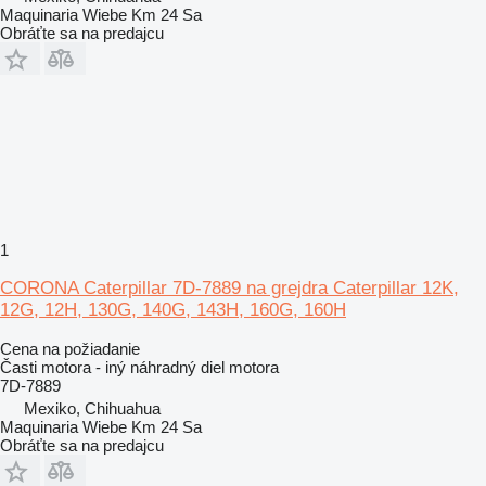
Maquinaria Wiebe Km 24 Sa
Obráťte sa na predajcu
1
CORONA Caterpillar 7D-7889 na grejdra Caterpillar 12K,
12G, 12H, 130G, 140G, 143H, 160G, 160H
Cena na požiadanie
Časti motora - iný náhradný diel motora
7D-7889
Mexiko, Chihuahua
Maquinaria Wiebe Km 24 Sa
Obráťte sa na predajcu