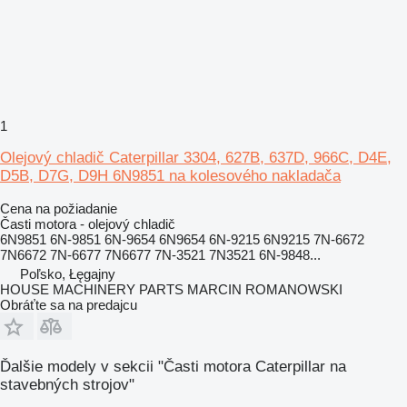
1
Olejový chladič Caterpillar 3304, 627B, 637D, 966C, D4E,
D5B, D7G, D9H 6N9851 na kolesového nakladača
Cena na požiadanie
Časti motora - olejový chladič
6N9851 6N-9851 6N-9654 6N9654 6N-9215 6N9215 7N-6672
7N6672 7N-6677 7N6677 7N-3521 7N3521 6N-9848...
Poľsko, Łęgajny
HOUSE MACHINERY PARTS MARCIN ROMANOWSKI
Obráťte sa na predajcu
Ďalšie modely v sekcii "Časti motora Caterpillar na
stavebných strojov"