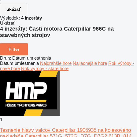
-
ukázať
Výsledok:
4 inzeráty
Ukázať
4 inzeráty:
Časti motora Caterpillar 966C na
stavebných strojov
Filter
Druh
:
Dátum umiestnenia
Dátum umiestnenia
Najdrahšie hore
Najlacnejšie hore
Rok výroby -
nové hore
Rok výroby - staré hore
1
Tesnenie hlavy valcov Caterpillar 1905935 na kolesového
nakladača Caterpillar 571G, 572G, D7G, D7G2 613B, 814,