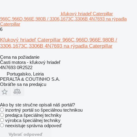
kľukový hriadeľ Caterpillar
966C,966D,966E,980B / 3306,1673C,3306B 4N7693 na rýpadla
Caterpillar
6
Kľukový hriadeľ Caterpillar 966C,966D,966E,980B /
3306,1673C,3306B 4N7693 na rýpadla Caterpillar
Cena na požiadanie
Časti motora - kľukový hriadeľ
4N7693 0R2522
Portugalsko, Leiria
PERALTA & COUTINHO S.A.
Obráťte sa na predajcu
Ako by ste stručne opísali náš portál?
inzertný portál so špeciálnou technikou
predajca špeciálnej techniky
výrobca špeciálnej techniky
neexistuje správna odpoveď
Vybrať odpoveď