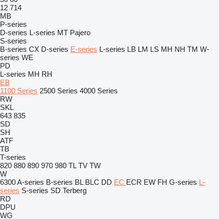
12
714
MB
P-series
D-series
L-series
MT
Pajero
S-series
B-series
CX
D-series
E-series
L-series
LB
LM
LS
MH
NH
TM
W-
series
WE
PD
L-series
MH
RH
EB
1100 Series
2500 Series
4000 Series
RW
SKL
643
835
SD
SH
ATF
TB
T-series
820
880
890
970
980
TL
TV
TW
W
6300
A-series
B-series
BL
BLC
DD
EC
ECR
EW
FH
G-series
L-
series
S-series
SD
Terberg
RD
DPU
WG