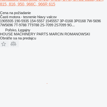
815, 816, 950, 966C, 966R 615
Cena na požiadanie
Časti motora - tesnenie hlavy valcov
1905935 190-5935 154-5557 1545557 3P-0168 3P0168 7W-5696
7W5696 7T-9788 7T9788 2S-7099 2S7099 9G...
Poľsko, Łęgajny
HOUSE MACHINERY PARTS MARCIN ROMANOWSKI
Obráťte sa na predajcu