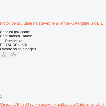
1
Motor pentru utilaj na stavebného stroja Caterpillar 365B L
Cena na požiadanie
Časti motora - motor
Rumunsko
ROYAL DRU SRL
Obráťte sa na predajcu
1
Ojnica 279-8780 na kolesového nakladača Caterpillar C6.6