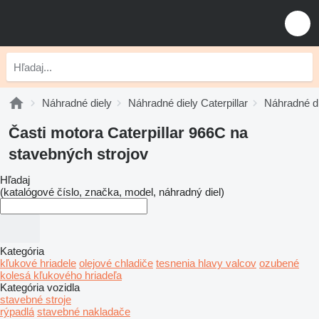
Náhradné diely
Náhradné diely Caterpillar
Náhradné di
Časti motora Caterpillar 966C na
stavebných strojov
Hľadaj
(katalógové číslo, značka, model, náhradný diel)
Kategória
kľukové hriadele
olejové chladiče
tesnenia hlavy valcov
ozubené
kolesá kľukového hriadeľa
Kategória vozidla
stavebné stroje
rýpadlá
stavebné nakladače