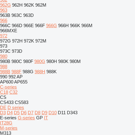
962G
962H
962K
962M
963
963B
963C
963D
966
966C
966D
966E
966F
966G
966H
966K
966M
966MXE
972
972G
972H
972K
972M
973
973C
973D
980
980B
980C
980F
980G
980H
980K
980M
988
988B
988F
988G
988H
988K
990
992
AP
AP600
AP655
C-series
C18
C32
CS
CS433
CS583
DE
D series
D3
D4
D5
D6
D7
D8
D9
D10
D11
D343
E-series
G-series
GP
IT
IT28G
M-series
M313