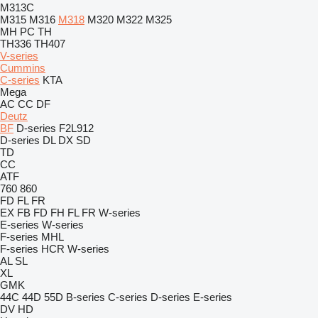
M313C
M315
M316
M318
M320
M322
M325
MH
PC
TH
TH336
TH407
V-series
Cummins
C-series
KTA
Mega
AC
CC
DF
Deutz
BF
D-series
F2L912
D-series
DL
DX
SD
TD
CC
ATF
760
860
FD
FL
FR
EX
FB
FD
FH
FL
FR
W-series
E-series
W-series
F-series
MHL
F-series
HCR
W-series
AL
SL
XL
GMK
44C
44D
55D
B-series
C-series
D-series
E-series
DV
HD