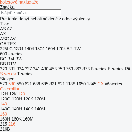
kolesové nakladače
Značka
Pre tento dopyt neboli nájdené žiadne výsledky.
Titan
AS
AZ
AX
ASC
AV
GA
TEX
225LC
1304
1404
1504
1604
1704
AR
TW
600 - series
BC
BM
BW
BB
DTV
320
331
334
337
341
430
453
753
763
863
873
B series
E series
PA
S series
T series
Steiger
570
580
590
621
688
695
821
921
1188
1650
1845
CX
W-series
Caterpillar
12H
12K
120
120G
120H
120K
120M
140
140G
140H
140K
140M
160
160H
160K
160M
215
216
216B