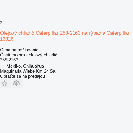
2
Olejový chladič Caterpillar 258-2163 na rýpadla Caterpillar
13826
Cena na požiadanie
Časti motora - olejový chladič
258-2163
Mexiko, Chihuahua
Maquinaria Wiebe Km 24 Sa
Obráťte sa na predajcu