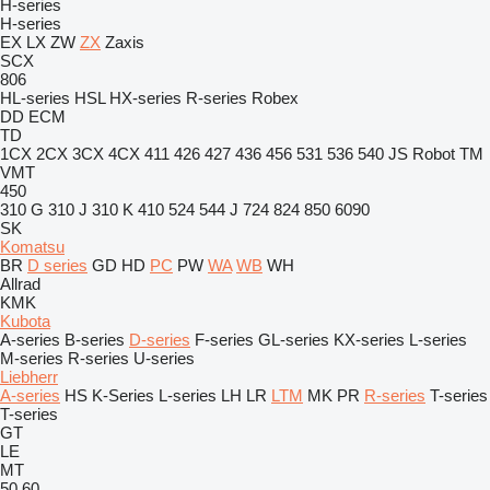
H-series
H-series
EX
LX
ZW
ZX
Zaxis
SCX
806
HL-series
HSL
HX-series
R-series
Robex
DD
ECM
TD
1CX
2CX
3CX
4CX
411
426
427
436
456
531
536
540
JS
Robot
TM
VMT
450
310 G
310 J
310 K
410
524
544 J
724
824
850
6090
SK
Komatsu
BR
D series
GD
HD
PC
PW
WA
WB
WH
Allrad
KMK
Kubota
A-series
B-series
D-series
F-series
GL-series
KX-series
L-series
M-series
R-series
U-series
Liebherr
A-series
HS
K-Series
L-series
LH
LR
LTM
MK
PR
R-series
T-series
T-series
GT
LE
MT
50
60