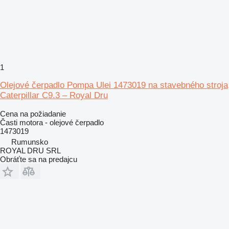
1
Olejové čerpadlo Pompa Ulei 1473019 na stavebného stroja
Caterpillar C9.3 – Royal Dru
Cena na požiadanie
Časti motora - olejové čerpadlo
1473019
Rumunsko
ROYAL DRU SRL
Obráťte sa na predajcu