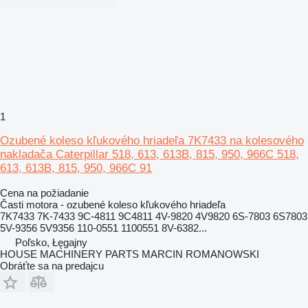
1
Ozubené koleso kľukového hriadeľa 7K7433 na kolesového
nakladača Caterpillar 518, 613, 613B, 815, 950, 966C 518,
613, 613B, 815, 950, 966C 91
Cena na požiadanie
Časti motora - ozubené koleso kľukového hriadeľa
7K7433 7K-7433 9C-4811 9C4811 4V-9820 4V9820 6S-7803 6S7803
5V-9356 5V9356 110-0551 1100551 8V-6382...
Poľsko, Łęgajny
HOUSE MACHINERY PARTS MARCIN ROMANOWSKI
Obráťte sa na predajcu