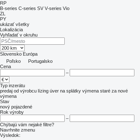
RP
B-series
C-series
SV
V-series
Vio
ZL
PY
ukázať všetky
Lokalizácia
Vyhľadať v okruhu
Slovensko
Európa
Poľsko
Portugalsko
Cena
–
Typ inzerátu
predaj
od výrobcu
lízing
úver
na splátky
výmena staré za nové
výmena
Stav
nový
pojazdené
Rok výroby
–
Chýbajú vám nejaké filtre?
Navrhnite zmenu
Výsledok: