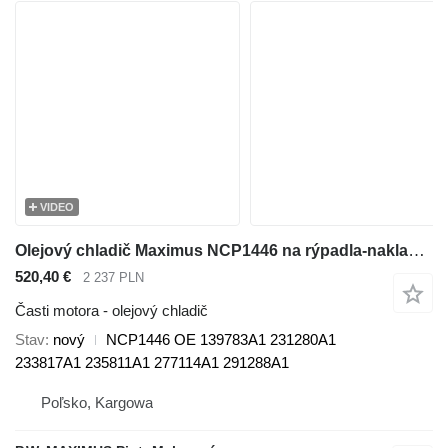
VIDEO
Olejový chladič Maximus NCP1446 na rýpadla-nakladača Case 570LXT
520,40 €
2 237 PLN
Časti motora - olejový chladič
Stav
nový
NCP1446 OE 139783A1 231280A1
233817A1 235811A1 277114A1 291288A1
Poľsko, Kargowa