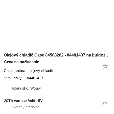
Olejový chladič Case 84588262 - 84481437 na buldozéra Case 1150MLT 1150MWT D125C-LT D125C-WT 1150MWT-LGP D125CWT-LGP
Cena na požiadanie
Časti motora - olejový chladič
Stav
nový
84481437
Holandsko, Wouw
J&Th van der Veldt BV