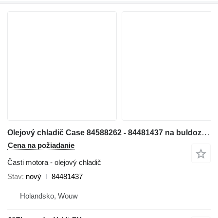
Olejový chladič Case 84588262 - 84481437 na buldozéra Case 1150MLT 1150MWT D125C-LT D125C-WT 1150MWT-LGP D125CWT-LGP
Cena na požiadanie
Časti motora - olejový chladič
Stav
nový
84481437
Holandsko, Wouw