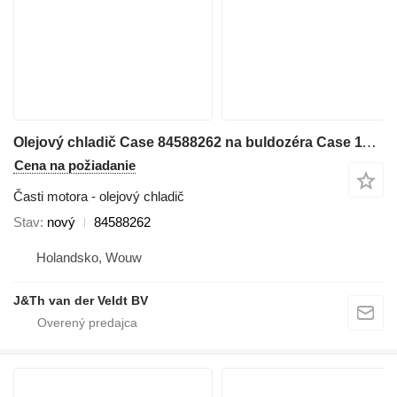
Olejový chladič Case 84588262 na buldozéra Case 1150MLT 1150MWT D125C-LT D125C-WT 1150MWT-LGP D125CWT-LGP
Cena na požiadanie
Časti motora - olejový chladič
Stav
nový
84588262
Holandsko, Wouw
J&Th van der Veldt BV