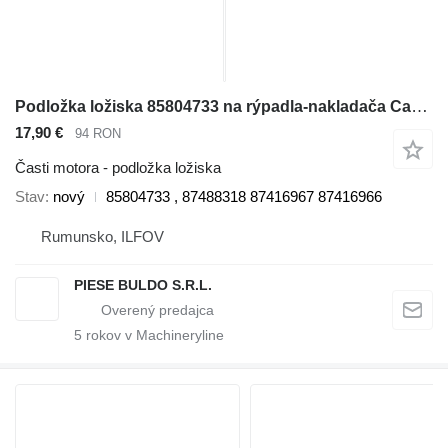
Podložka ložiska 85804733 na rýpadla-nakladača Case NEW HOLLAND, FIAT
17,90 €
94 RON
Časti motora - podložka ložiska
Stav
nový
85804733 , 87488318 87416967 87416966
Rumunsko, ILFOV
PIESE BULDO S.R.L.
5
rokov v Machineryline