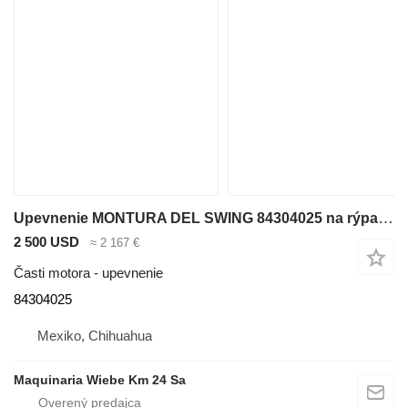
Upevnenie MONTURA DEL SWING 84304025 na rýpadla-nakladača Case 580N
2 500 USD
≈ 2 167 €
Časti motora - upevnenie
84304025
Mexiko, Chihuahua
Maquinaria Wiebe Km 24 Sa