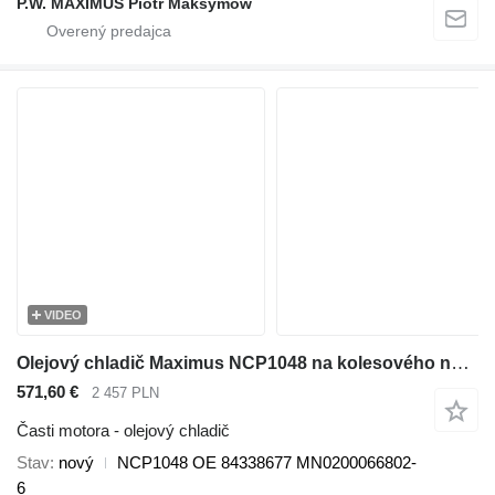
P.W. MAXIMUS Piotr Maksymów
VIDEO
Olejový chladič Maximus NCP1048 na kolesového nakladača Case 821G, 821F, 821G2, 821F
571,60 €
2 457 PLN
Časti motora - olejový chladič
Stav
nový
NCP1048 OE 84338677 MN0200066802-
6