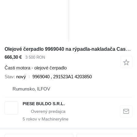
Olejové čerpadlo 9969040 na rýpadla-nakladača Case New Holland
666,30 €
3 500 RON
Časti motora - olejové čerpadlo
Stav
nový
9969040 , 291523A1 4203850
Rumunsko, ILFOV
PIESE BULDO S.R.L.
5
rokov v Machineryline