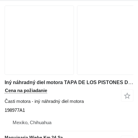
Iný náhradný diel motora TAPA DE LOS PISTONES DEL SWING 198977A1 na rýpadla-nakladača Case 580SM
Cena na požiadanie
Časti motora - iný náhradný diel motora
198977A1
Mexiko, Chihuahua
Maquinaria Wiebe Km 24 Sa