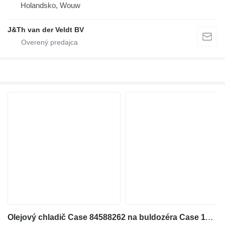
Holandsko, Wouw
J&Th van der Veldt BV
Olejový chladič Case 84588262 na buldozéra Case 1150MLT 1150MWT D125C-LT D125C-WT 1150MWT-LGP D125CWT-LGP