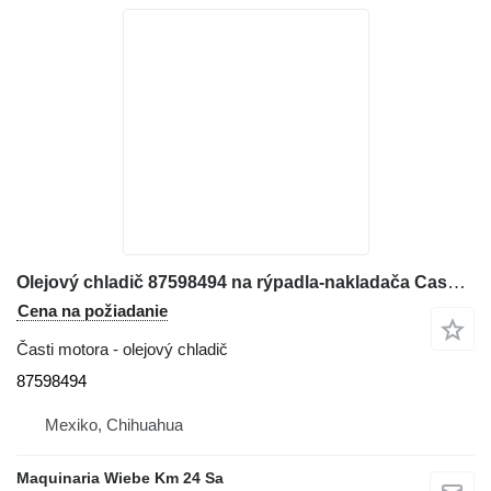
Olejový chladič 87598494 na rýpadla-nakladača Case 580SM SERIES III
Cena na požiadanie
Časti motora - olejový chladič
87598494
Mexiko, Chihuahua
Maquinaria Wiebe Km 24 Sa