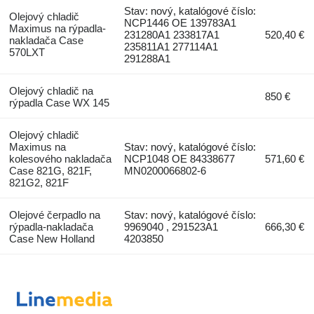
Stav: nový, katalógové číslo:
Olejový chladič
NCP1446 OE 139783A1
Maximus na rýpadla-
231280A1 233817A1
520,40 €
nakladača Case
235811A1 277114A1
570LXT
291288A1
Olejový chladič na
850 €
rýpadla Case WX 145
Olejový chladič
Maximus na
Stav: nový, katalógové číslo:
kolesového nakladača
NCP1048 OE 84338677
571,60 €
Case 821G, 821F,
MN0200066802-6
821G2, 821F
Olejové čerpadlo na
Stav: nový, katalógové číslo:
rýpadla-nakladača
9969040 , 291523A1
666,30 €
Case New Holland
4203850