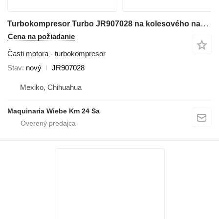
Turbokompresor Turbo JR907028 na kolesového nakladača Case 621,680L,821,1085B,1085C,W14B
Cena na požiadanie
Časti motora - turbokompresor
Stav
nový
JR907028
Mexiko, Chihuahua
Maquinaria Wiebe Km 24 Sa