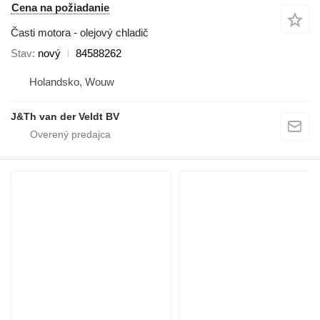
Cena na požiadanie
Časti motora - olejový chladič
Stav
nový
84588262
Holandsko, Wouw
J&Th van der Veldt BV