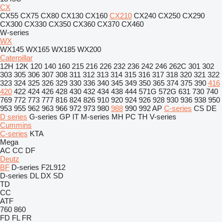
CX
CX55
CX75
CX80
CX130
CX160
CX210
CX240
CX250
CX290
CX300
CX330
CX350
CX360
CX370
CX460
W-series
WX
WX145
WX165
WX185
WX200
Caterpillar
12H
12K
120
140
160
215
216
226
232
236
242
246
262C
301
302
303
305
306
307
308
311
312
313
314
315
316
317
318
320
321
322
323
324
325
326
329
330
336
340
345
349
350
365
374
375
390
416
420
422
424
426
428
430
432
434
438
444
571G
572G
631
730
740
769
772
773
777
816
824
826
910
920
924
926
928
930
936
938
950
953
955
962
963
966
972
973
980
988
990
992
AP
C-series
CS
DE
D series
G-series
GP
IT
M-series
MH
PC
TH
V-series
Cummins
C-series
KTA
Mega
AC
CC
DF
Deutz
BF
D-series
F2L912
D-series
DL
DX
SD
TD
CC
ATF
760
860
FD
FL
FR