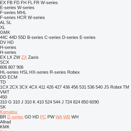
EX
FB
FD
FH
FL
FR
W-series
E-series
W-series
F-series
MHL
F-series
HCR
W-series
AL
SL
XL
GMK
44C
44D
55D
B-series
C-series
D-series
E-series
DV
HD
H-series
H-series
EX
LX
ZW
ZX
Zaxis
SCX
806
807
906
HL-series
HSL
HX-series
R-series
Robex
DD
ECM
TD
1CX
2CX
3CX
4CX
411
426
427
436
456
531
536
540
JS
Robot
TM
VMT
450
310 G
310 J
310 K
410
524
544 J
724
824
850
6090
SK
Komatsu
BR
D series
GD
HD
PC
PW
WA
WB
WH
Allrad
KMK