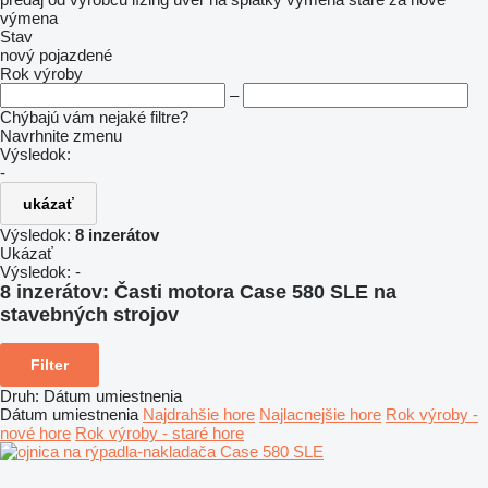
výmena
Stav
nový
pojazdené
Rok výroby
–
Chýbajú vám nejaké filtre?
Navrhnite zmenu
Výsledok:
-
ukázať
Výsledok:
8 inzerátov
Ukázať
Výsledok:
-
8 inzerátov:
Časti motora Case 580 SLE na
stavebných strojov
Filter
Druh
:
Dátum umiestnenia
Dátum umiestnenia
Najdrahšie hore
Najlacnejšie hore
Rok výroby -
nové hore
Rok výroby - staré hore