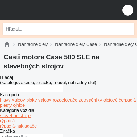
Náhradné diely
Náhradné diely Case
Náhradné diely 
Časti motora Case 580 SLE na
stavebných strojov
Hľadaj
(katalógové číslo, značka, model, náhradný diel)
Kategória
hlavy valcov
bloky valcov
rozdeľovače
zotrvačníky
olejové čerpadlá
piesty
ojnice
Kategória vozidla
stavebné stroje
rýpadlá
rýpadlá-nakladače
Značka