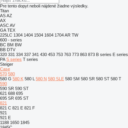
Pre tento dopyt neboli nájdené žiadne výsledky.
Titan
AS
AZ
AX
ASC
AV
GA
TEX
225LC
1304
1404
1504
1604
1704
AR
TW
600 - series
BC
BM
BW
BB
DTV
320
331
334
337
341
430
453
753
763
773
863
873
B series
E series
PA
S series
T series
Steiger
Case
570
580
580 G
580 K
580 L
580 N
580 SLE
580 SM
580 SR
580 ST
580 T
590
590 SR
590 ST
621
688
695
695 SR
695 ST
821
821 C
821 E
821 F
921
921 E
1188
1650
1845
1845C