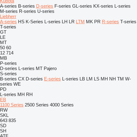
Kubota
A-series
B-series
D-series
F-series
GL-series
KX-series
L-series
M-series
R-series
U-series
Liebherr
A-series
HS
K-Series
L-series
LH
LR
LTM
MK
PR
R-series
T-series
T-series
GT
LE
MT
50
60
12
714
MB
P-series
D-series
L-series
MT
Pajero
S-series
B-series
CX
D-series
E-series
L-series
LB
LM
LS
MH
NH
TM
W-
series
WE
PD
L-series
MH
RH
EB
1100 Series
2500 Series
4000 Series
RW
SKL
643
835
SD
SH
ATF