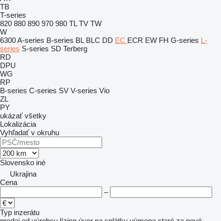
TB
T-series
820
880
890
970
980
TL
TV
TW
W
6300
A-series
B-series
BL
BLC
DD
EC
ECR
EW
FH
G-series
L-
series
S-series
SD
Terberg
RD
DPU
WG
RP
B-series
C-series
SV
V-series
Vio
ZL
PY
ukázať všetky
Lokalizácia
Vyhľadať v okruhu
Slovensko
iné
Ukrajina
Cena
–
Typ inzerátu
predaj
od výrobcu
lízing
úver
na splátky
výmena staré za nové