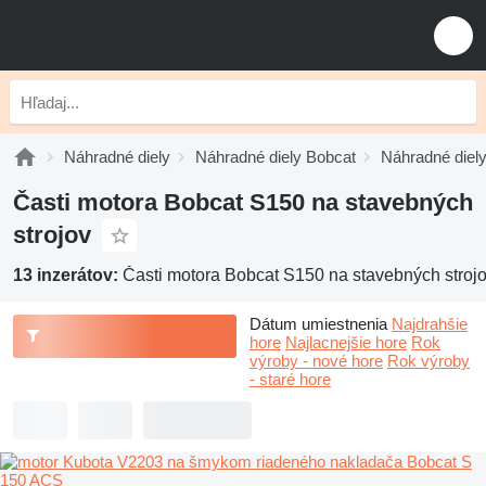
Náhradné diely
Náhradné diely Bobcat
Náhradné diely
Časti motora Bobcat S150 na stavebných
strojov
13 inzerátov:
Časti motora Bobcat S150 na stavebných stroj
Dátum umiestnenia
Najdrahšie
hore
Najlacnejšie hore
Rok
výroby - nové hore
Rok výroby
- staré hore