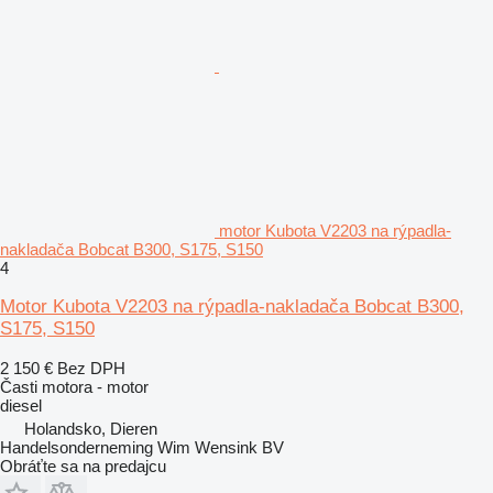
motor Kubota V2203 na rýpadla-
nakladača Bobcat B300, S175, S150
4
Motor Kubota V2203 na rýpadla-nakladača Bobcat B300,
S175, S150
2 150 €
Bez DPH
Časti motora - motor
diesel
Holandsko, Dieren
Handelsonderneming Wim Wensink BV
Obráťte sa na predajcu