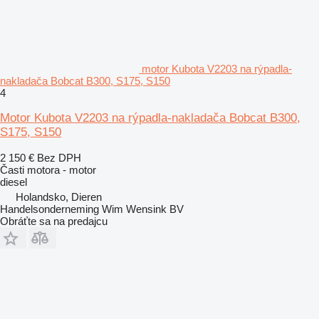
motor Kubota V2203 na rýpadla-
nakladača Bobcat B300, S175, S150
4
Motor Kubota V2203 na rýpadla-nakladača Bobcat B300,
S175, S150
2 150 €
Bez DPH
Časti motora - motor
diesel
Holandsko, Dieren
Handelsonderneming Wim Wensink BV
Obráťte sa na predajcu