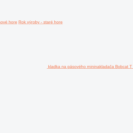
nové hore
Rok výroby - staré hore
kladka na pásového mininakladača Bobcat T