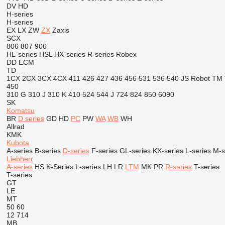
DV
HD
H-series
H-series
EX
LX
ZW
ZX
Zaxis
SCX
806
807
906
HL-series
HSL
HX-series
R-series
Robex
DD
ECM
TD
1CX
2CX
3CX
4CX
411
426
427
436
456
531
536
540
JS
Robot
TM
450
310 G
310 J
310 K
410
524
544 J
724
824
850
6090
SK
Komatsu
BR
D series
GD
HD
PC
PW
WA
WB
WH
Allrad
KMK
Kubota
A-series
B-series
D-series
F-series
GL-series
KX-series
L-series
M-s
Liebherr
A-series
HS
K-Series
L-series
LH
LR
LTM
MK
PR
R-series
T-series
T-series
GT
LE
MT
50
60
12
714
MB