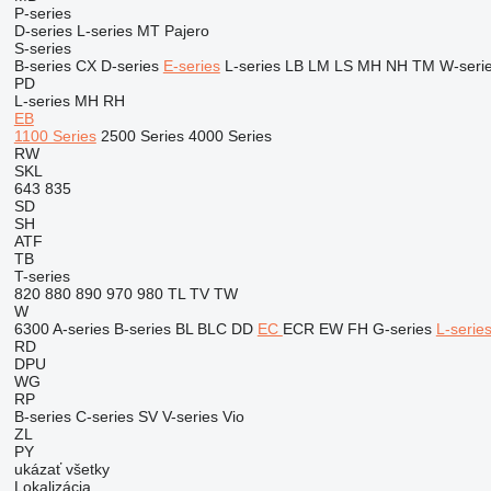
P-series
D-series
L-series
MT
Pajero
S-series
B-series
CX
D-series
E-series
L-series
LB
LM
LS
MH
NH
TM
W-seri
PD
L-series
MH
RH
EB
1100 Series
2500 Series
4000 Series
RW
SKL
643
835
SD
SH
ATF
TB
T-series
820
880
890
970
980
TL
TV
TW
W
6300
A-series
B-series
BL
BLC
DD
EC
ECR
EW
FH
G-series
L-serie
RD
DPU
WG
RP
B-series
C-series
SV
V-series
Vio
ZL
PY
ukázať všetky
Lokalizácia