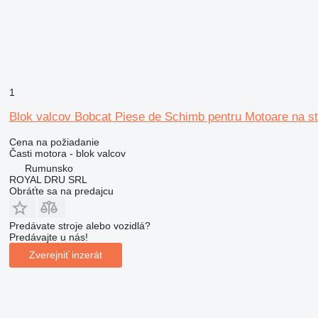
1
Blok valcov Bobcat Piese de Schimb pentru Motoare na s
Cena na požiadanie
Časti motora - blok valcov
Rumunsko
ROYAL DRU SRL
Obráťte sa na predajcu
Predávate stroje alebo vozidlá?
Predávajte u nás!
Zverejniť inzerát