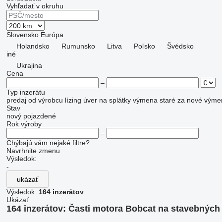
Vyhľadať v okruhu
Slovensko
Európa
Holandsko
Rumunsko
Litva
Poľsko
Švédsko
iné
Ukrajina
Cena
–
Typ inzerátu
predaj
od výrobcu
lízing
úver
na splátky
výmena staré za nové
výme
Stav
nový
pojazdené
Rok výroby
–
Chýbajú vám nejaké filtre?
Navrhnite zmenu
Výsledok:
-
ukázať
Výsledok:
164 inzerátov
Ukázať
164 inzerátov:
Časti motora Bobcat na stavebných 