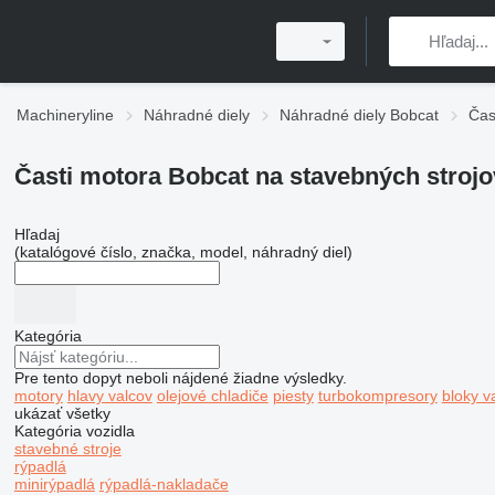
Machineryline
Náhradné diely
Náhradné diely Bobcat
Čas
Časti motora Bobcat na stavebných strojo
Hľadaj
(katalógové číslo, značka, model, náhradný diel)
Kategória
Pre tento dopyt neboli nájdené žiadne výsledky.
motory
hlavy valcov
olejové chladiče
piesty
turbokompresory
bloky v
ukázať všetky
Kategória vozidla
stavebné stroje
rýpadlá
minirýpadlá
rýpadlá-nakladače