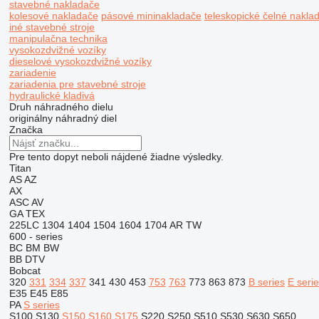
stavebné nakladače
kolesové nakladače
pásové mininakladače
teleskopické čelné nakla
iné stavebné stroje
manipulačna technika
vysokozdvižné vozíky
dieselové vysokozdvižné vozíky
zariadenie
zariadenia pre stavebné stroje
hydraulické kladivá
Druh náhradného dielu
originálny náhradný diel
Značka
Pre tento dopyt neboli nájdené žiadne výsledky.
Titan
AS
AZ
AX
ASC
AV
GA
TEX
225LC
1304
1404
1504
1604
1704
AR
TW
600 - series
BC
BM
BW
BB
DTV
Bobcat
320
331
334
337
341
430
453
753
763
773
863
873
B series
E seri
E35
E45
E85
PA
S series
S100
S130
S150
S160
S175
S220
S250
S510
S530
S630
S650