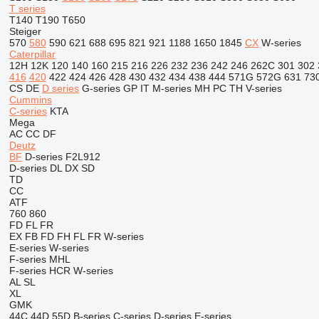
T series
T140
T190
T650
Steiger
570
580
590
621
688
695
821
921
1188
1650
1845
CX
W-series
Caterpillar
12H
12K
120
140
160
215
216
226
232
236
242
246
262C
301
302
416
420
422
424
426
428
430
432
434
438
444
571G
572G
631
73
CS
DE
D series
G-series
GP
IT
M-series
MH
PC
TH
V-series
Cummins
C-series
KTA
Mega
AC
CC
DF
Deutz
BF
D-series
F2L912
D-series
DL
DX
SD
TD
CC
ATF
760
860
FD
FL
FR
EX
FB
FD
FH
FL
FR
W-series
E-series
W-series
F-series
MHL
F-series
HCR
W-series
AL
SL
XL
GMK
44C
44D
55D
B-series
C-series
D-series
E-series