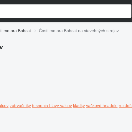
ti motora Bobcat
Časti motora Bobcat na stavebných strojov
v
alcov
zotrvačníky
tesnenia hlavy valcov
kladky
vačkové hriadele
rozdeľ