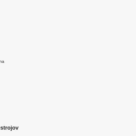
na
strojov