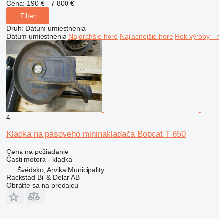
Cena:
190 € - 7 800 €
Filter
Druh
:
Dátum umiestnenia
Dátum umiestnenia
Najdrahšie hore
Najlacnejšie hore
Rok výroby - 
4
Kladka na pásového mininakladača Bobcat T 650
Cena na požiadanie
Časti motora - kladka
Švédsko, Arvika Municipality
Rackstad Bil & Delar AB
Obráťte sa na predajcu