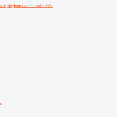
dače
šmykom riadené nakladače
es