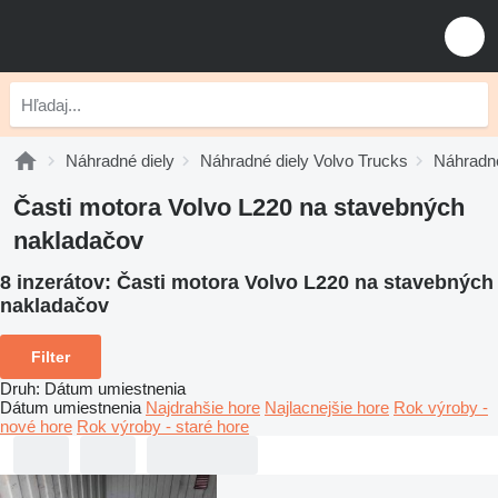
Náhradné diely
Náhradné diely Volvo Trucks
Náhradné
Časti motora Volvo L220 na stavebných
nakladačov
8 inzerátov:
Časti motora Volvo L220 na stavebných
nakladačov
Filter
Druh
:
Dátum umiestnenia
Dátum umiestnenia
Najdrahšie hore
Najlacnejšie hore
Rok výroby -
nové hore
Rok výroby - staré hore