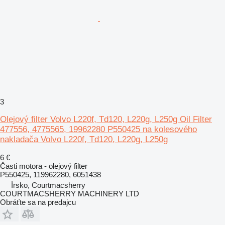
3
Olejový filter Volvo L220f, Td120, L220g, L250g Oil Filter
477556, 4775565, 19962280 P550425 na kolesového
nakladača Volvo L220f, Td120, L220g, L250g
6 €
Časti motora - olejový filter
P550425, 119962280, 6051438
Írsko, Courtmacsherry
COURTMACSHERRY MACHINERY LTD
Obráťte sa na predajcu