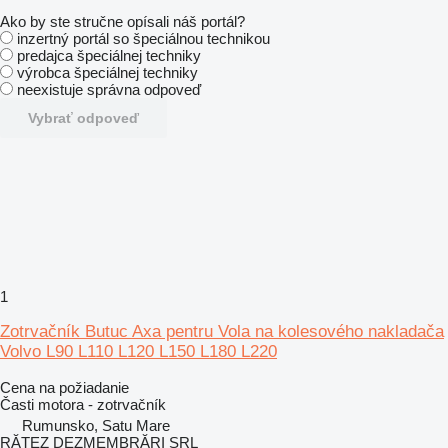
Ako by ste stručne opísali náš portál?
inzertný portál so špeciálnou technikou
predajca špeciálnej techniky
výrobca špeciálnej techniky
neexistuje správna odpoveď
Vybrať odpoveď
1
Zotrvačník Butuc Axa pentru Vola na kolesového nakladača
Volvo L90 L110 L120 L150 L180 L220
Cena na požiadanie
Časti motora - zotrvačník
Rumunsko, Satu Mare
RĂTEZ DEZMEMBRĂRI SRL