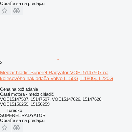
Obráťte sa na predajcu
2
Medzichladič Süperel Radyatör VOE15147507 na
kolesového nakladača Volvo L150G, L180G, L220G
Cena na požiadanie
Časti motora - medzichladič
VOE15147507, 15147507, VOE15147626, 15147626,
VOE15156259, 15156259
Turecko
SUPEREL RADYATOR
Obráťte sa na predajcu