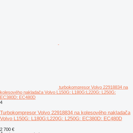
turbokompresor Volvo 22918834 na
kolesového nakladača Volvo L150G: L180G:L220G: L250G:
EC380D: EC480D
4
Turbokompresor Volvo 22918834 na kolesového nakladača
Volvo L150G: L180G:L220G: L250G: EC380D: EC480D
2 700 €