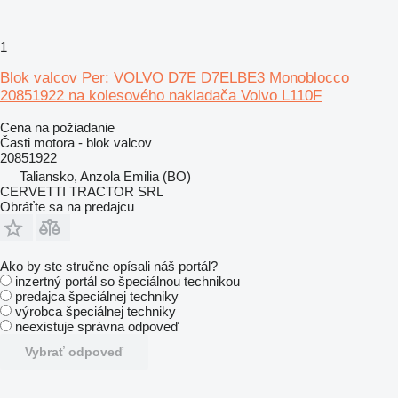
1
Blok valcov Per: VOLVO D7E D7ELBE3 Monoblocco
20851922 na kolesového nakladača Volvo L110F
Cena na požiadanie
Časti motora - blok valcov
20851922
Taliansko, Anzola Emilia (BO)
CERVETTI TRACTOR SRL
Obráťte sa na predajcu
Ako by ste stručne opísali náš portál?
inzertný portál so špeciálnou technikou
predajca špeciálnej techniky
výrobca špeciálnej techniky
neexistuje správna odpoveď
Vybrať odpoveď