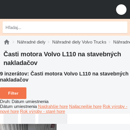
Náhradné diely
Náhradné diely Volvo Trucks
Náhradné
Časti motora Volvo L110 na stavebných
nakladačov
9 inzerátov:
Časti motora Volvo L110 na stavebných
nakladačov
Filter
Druh
:
Dátum umiestnenia
Dátum umiestnenia
Najdrahšie hore
Najlacnejšie hore
Rok výroby -
nové hore
Rok výroby - staré hore