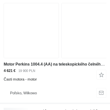
Motor Perkins 1004.4 (AA) na teleskopického čelného nakladača Manitou MLT 626
4 621 €
19 900 PLN
Časti motora - motor
Poľsko, Wilkowo