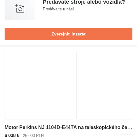
Predávate stroje alebo vozidlá?
Predávajte u nás!
Zverejniť inzerát
Motor Perkins NJ 1104D-E44TA na teleskopického čelného nakladača Manitou MLT 735
6 038 €
26 000 PLN