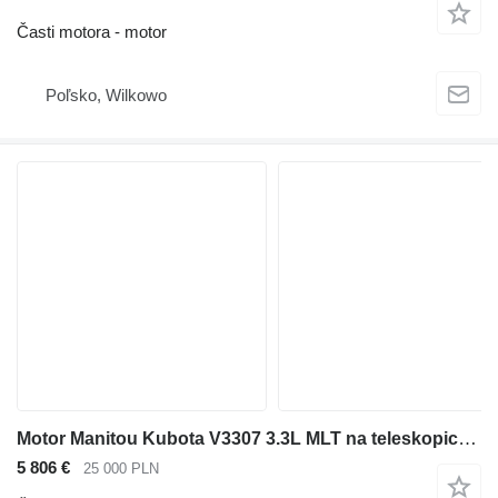
Časti motora - motor
Poľsko, Wilkowo
Motor Manitou Kubota V3307 3.3L MLT na teleskopického čelného nakladača
5 806 €
25 000 PLN