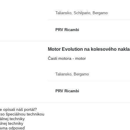
Taliansko, Schilpario, Bergamo
PRV Ricambi
Motor Evolution na kolesového nakla
Časti motora - motor
Taliansko, Bergamo
PRV Ricambi
e opísali náš portál?
l so špeciálnou technikou
álnej techniky
lnej techniky
rávna odpoveď