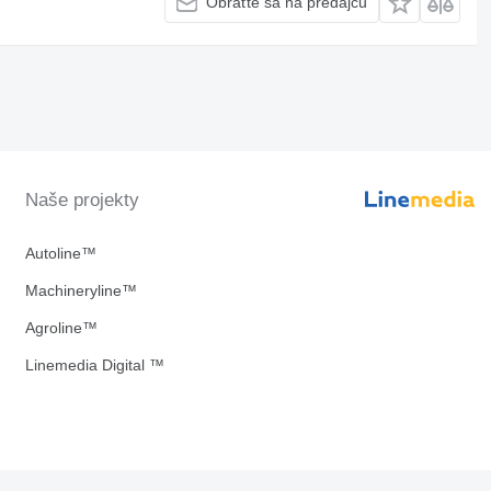
Obráťte sa na predajcu
Naše projekty
Autoline™
Machineryline™
Agroline™
Linemedia Digital ™