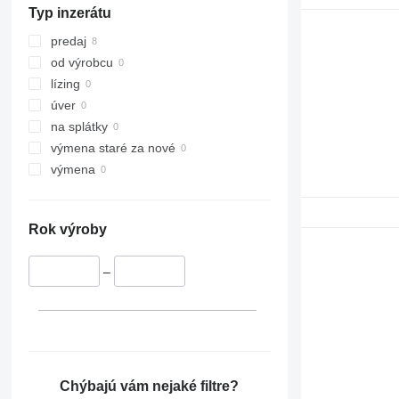
Typ inzerátu
966
972
predaj
973
od výrobcu
980
lízing
988
úver
990
na splátky
992
výmena staré za nové
C-series
výmena
D series
IT
Rok výroby
M-series
TH
–
Chýbajú vám nejaké filtre?