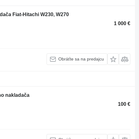
ača Fiat-Hitachi W230, W270
1 000 €
Obráťte sa na predajcu
ho nakladača
100 €