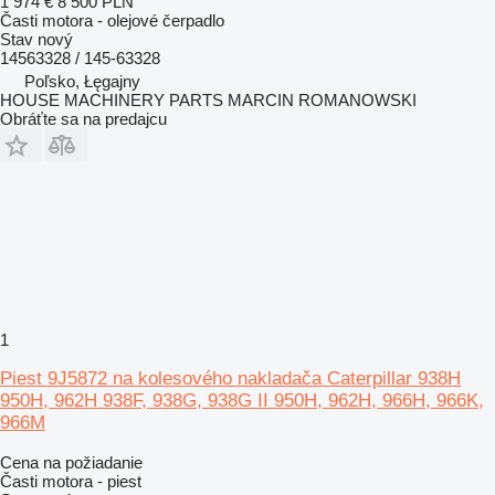
1 974 €
8 500 PLN
Časti motora - olejové čerpadlo
Stav
nový
14563328 / 145-63328
Poľsko, Łęgajny
HOUSE MACHINERY PARTS MARCIN ROMANOWSKI
Obráťte sa na predajcu
1
Piest 9J5872 na kolesového nakladača Caterpillar 938H
950H, 962H 938F, 938G, 938G II 950H, 962H, 966H, 966K,
966M
Cena na požiadanie
Časti motora - piest