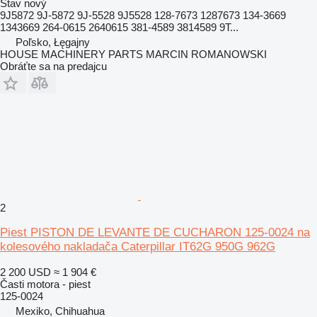
Stav
nový
9J5872 9J-5872 9J-5528 9J5528 128-7673 1287673 134-3669
1343669 264-0615 2640615 381-4589 3814589 9T...
Poľsko, Łęgajny
HOUSE MACHINERY PARTS MARCIN ROMANOWSKI
Obráťte sa na predajcu
2
Piest PISTON DE LEVANTE DE CUCHARON 125-0024 na
kolesového nakladača Caterpillar IT62G 950G 962G
2 200 USD
≈ 1 904 €
Časti motora - piest
125-0024
Mexiko, Chihuahua