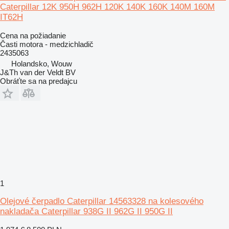
Caterpillar 12K 950H 962H 120K 140K 160K 140M 160M
IT62H
Cena na požiadanie
Časti motora - medzichladič
2435063
Holandsko, Wouw
J&Th van der Veldt BV
Obráťte sa na predajcu
1
Olejové čerpadlo Caterpillar 14563328 na kolesového
nakladača Caterpillar 938G II 962G II 950G II