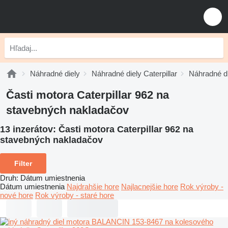
Náhradné diely
Náhradné diely Caterpillar
Náhradné di
Časti motora Caterpillar 962 na
stavebných nakladačov
13 inzerátov:
Časti motora Caterpillar 962 na
stavebných nakladačov
Filter
Druh
:
Dátum umiestnenia
Dátum umiestnenia
Najdrahšie hore
Najlacnejšie hore
Rok výroby -
nové hore
Rok výroby - staré hore