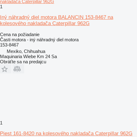
1
Iný náhradný diel motora BALANCIN 153-8467 na
kolesového nakladača Caterpillar 962G
Cena na požiadanie
Časti motora - iný náhradný diel motora
153-8467
Mexiko, Chihuahua
Maquinaria Wiebe Km 24 Sa
Obráťte sa na predajcu
1
Piest 161-8420 na kolesového nakladača Caterpillar 962G