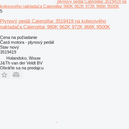
plynový pedál Caterpillar 3519419 na
kolesového nakladača Caterpillar 980K 962K 972K 966K 9500K
5
Plynový pedál Caterpillar 3519419 na kolesového
nakladača Caterpillar 980K 962K 972K 966K 9500K
Cena na požiadanie
Časti motora - plynový pedál
Stav
nový
3519419
Holandsko, Wouw
J&Th van der Veldt BV
Obráťte sa na predajcu