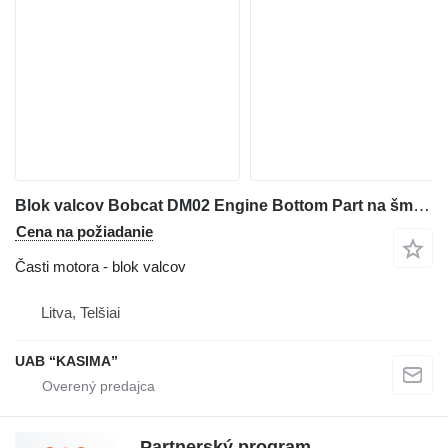
Blok valcov Bobcat DM02 Engine Bottom Part na šmykom riadeného nakladača Bobcat S76
Cena na požiadanie
Časti motora - blok valcov
Litva, Telšiai
UAB “KASIMA”
Partnerský program