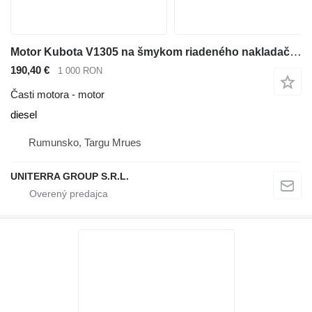
Motor Kubota V1305 na šmykom riadeného nakladača Bobcat 753 763
190,40 €
1 000 RON
Časti motora - motor
diesel
Rumunsko, Targu Mrues
UNITERRA GROUP S.R.L.