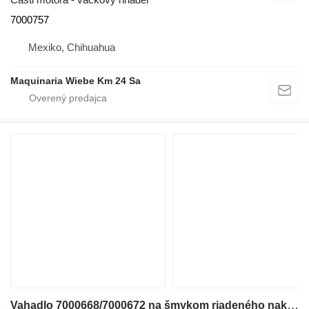
7000757
Mexiko, Chihuahua
Maquinaria Wiebe Km 24 Sa
Vahadlo 7000668/7000672 na šmykom riadeného nakladača Bobcat S160