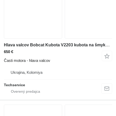
Hlava valcov Bobcat Kubota V2203 kubota na šmykom riadeného nakladača Bobcat 190
650 €
Časti motora - hlava valcov
Ukrajina, Kolomiya
Techservice