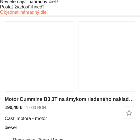
Neviete nájsť náhradný diel?
Poslať žiadosť ihneď!
Objednať náhradný diel
Motor Cummins B3.3T na šmykom riadeného nakladača Bobcat S160 S175 T190
190,40 €
1 000 RON
Časti motora - motor
diesel
Rumunsko, Targu Mrues