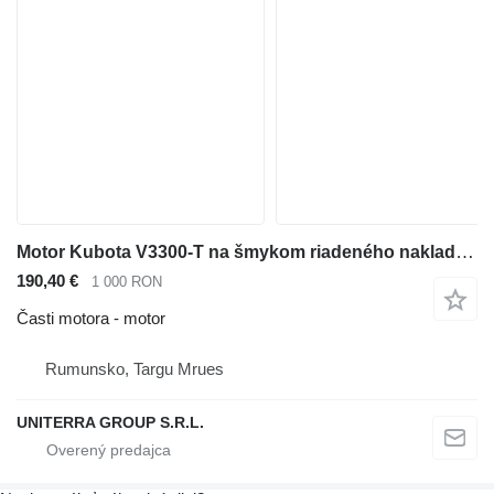
Motor Kubota V3300-T na šmykom riadeného nakladača Bobcat S220 S250 T250
190,40 €
1 000 RON
Časti motora - motor
Rumunsko, Targu Mrues
UNITERRA GROUP S.R.L.