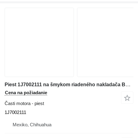
Piest 1J7002111 na šmykom riadeného nakladača Bobcat S160
Cena na požiadanie
Časti motora - piest
1J7002111
Mexiko, Chihuahua