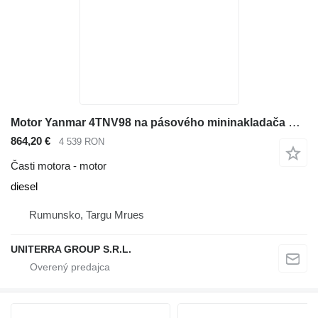
Motor Yanmar 4TNV98 na pásového mininakladača Bobcat T190
864,20 €
4 539 RON
Časti motora - motor
diesel
Rumunsko, Targu Mrues
UNITERRA GROUP S.R.L.