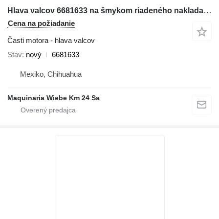
Hlava valcov 6681633 na šmykom riadeného nakladača Bobcat 753, 863, 873, 883, T190
Cena na požiadanie
Časti motora - hlava valcov
Stav
nový
6681633
Mexiko, Chihuahua
Maquinaria Wiebe Km 24 Sa