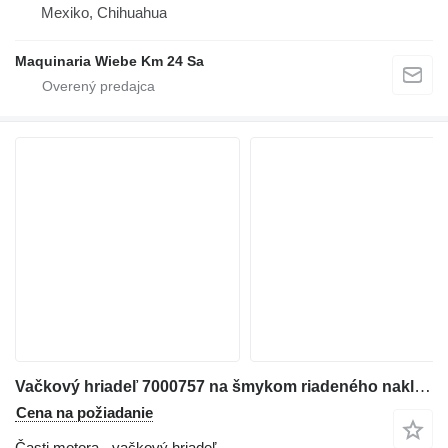
Mexiko, Chihuahua
Maquinaria Wiebe Km 24 Sa
Vačkový hriadeľ 7000757 na šmykom riadeného nakladača Bobcat S160
Cena na požiadanie
Časti motora - vačkový hriadeľ