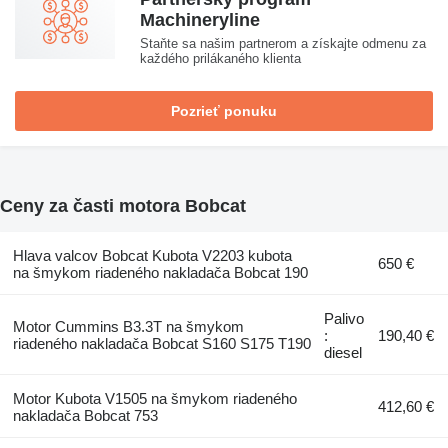
Machineryline
Staňte sa našim partnerom a získajte odmenu za
každého prilákaného klienta
Pozrieť ponuku
Ceny za časti motora Bobcat
Hlava valcov Bobcat Kubota V2203 kubota
650 €
na šmykom riadeného nakladača Bobcat 190
Palivo
Motor Cummins B3.3T na šmykom
:
190,40 €
riadeného nakladača Bobcat S160 S175 T190
diesel
Motor Kubota V1505 na šmykom riadeného
412,60 €
nakladača Bobcat 753