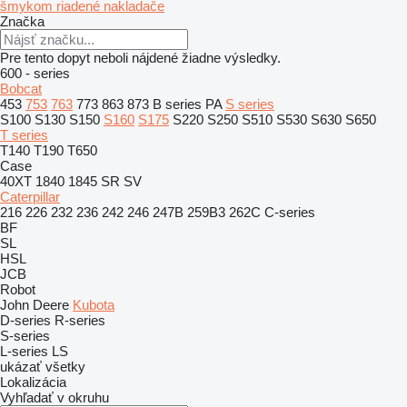
šmykom riadené nakladače
Značka
Pre tento dopyt neboli nájdené žiadne výsledky.
600 - series
Bobcat
453
753
763
773
863
873
B series
PA
S series
S100
S130
S150
S160
S175
S220
S250
S510
S530
S630
S650
T series
T140
T190
T650
Case
40XT
1840
1845
SR
SV
Caterpillar
216
226
232
236
242
246
247B
259B3
262C
C-series
BF
SL
HSL
JCB
Robot
John Deere
Kubota
D-series
R-series
S-series
L-series
LS
ukázať všetky
Lokalizácia
Vyhľadať v okruhu