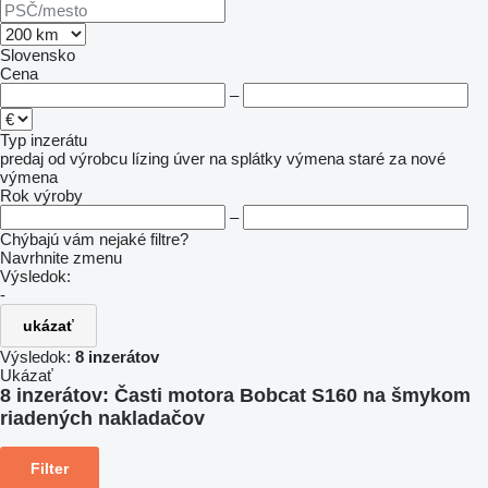
Slovensko
Cena
–
Typ inzerátu
predaj
od výrobcu
lízing
úver
na splátky
výmena staré za nové
výmena
Rok výroby
–
Chýbajú vám nejaké filtre?
Navrhnite zmenu
Výsledok:
-
ukázať
Výsledok:
8 inzerátov
Ukázať
8 inzerátov:
Časti motora Bobcat S160 na šmykom
riadených nakladačov
Filter