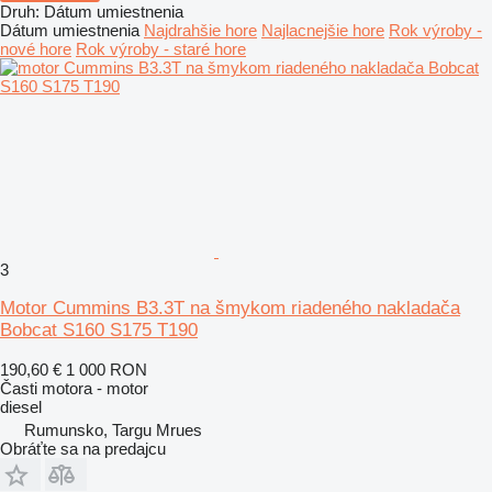
Druh
:
Dátum umiestnenia
Dátum umiestnenia
Najdrahšie hore
Najlacnejšie hore
Rok výroby -
nové hore
Rok výroby - staré hore
3
Motor Cummins B3.3T na šmykom riadeného nakladača
Bobcat S160 S175 T190
190,60 €
1 000 RON
Časti motora - motor
diesel
Rumunsko, Targu Mrues
Obráťte sa na predajcu