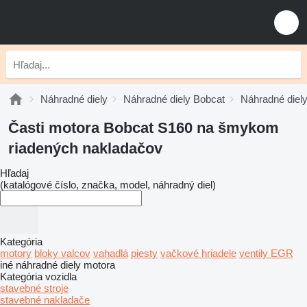
Náhradné diely
Náhradné diely Bobcat
Náhradné diely
Časti motora Bobcat S160 na šmykom
riadených nakladačov
Hľadaj
(katalógové číslo, značka, model, náhradný diel)
Kategória
motory
bloky valcov
vahadlá
piesty
vačkové hriadele
ventily EGR
iné náhradné diely motora
Kategória vozidla
stavebné stroje
stavebné nakladače