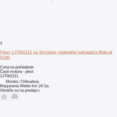
3
Piest 1J7002111 na šmykom riadeného nakladača Bobcat
S160
Cena na požiadanie
Časti motora - piest
1J7002111
Mexiko, Chihuahua
Maquinaria Wiebe Km 24 Sa
Obráťte sa na predajcu