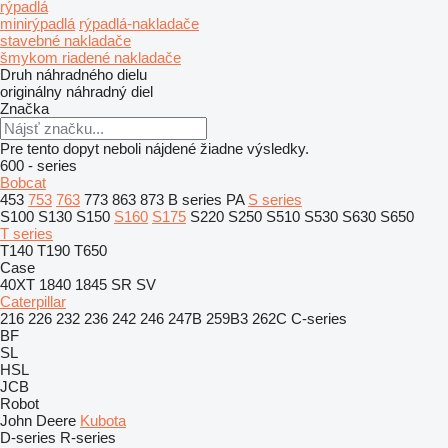
rýpadlá
minirýpadlá
rýpadlá-nakladače
stavebné nakladače
šmykom riadené nakladače
Druh náhradného dielu
originálny náhradný diel
Značka
Pre tento dopyt neboli nájdené žiadne výsledky.
600 - series
Bobcat
453
753
763
773
863
873
B series
PA
S series
S100
S130
S150
S160
S175
S220
S250
S510
S530
S630
S650
T series
T140
T190
T650
Case
40XT
1840
1845
SR
SV
Caterpillar
216
226
232
236
242
246
247B
259B3
262C
C-series
BF
SL
HSL
JCB
Robot
John Deere
Kubota
D-series
R-series