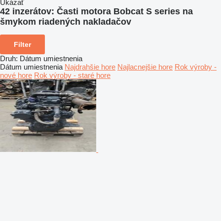
Ukázať
42 inzerátov:
Časti motora Bobcat S series na
šmykom riadených nakladačov
Filter
Druh
:
Dátum umiestnenia
Dátum umiestnenia
Najdrahšie hore
Najlacnejšie hore
Rok výroby -
nové hore
Rok výroby - staré hore