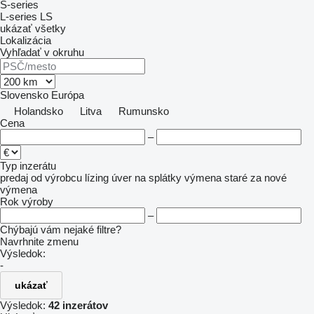
S-series
L-series
LS
ukázať všetky
Lokalizácia
Vyhľadať v okruhu
Slovensko
Európa
Holandsko
Litva
Rumunsko
Cena
–
Typ inzerátu
predaj
od výrobcu
lízing
úver
na splátky
výmena staré za nové
výmena
Rok výroby
–
Chýbajú vám nejaké filtre?
Navrhnite zmenu
Výsledok:
-
ukázať
Výsledok:
42 inzerátov