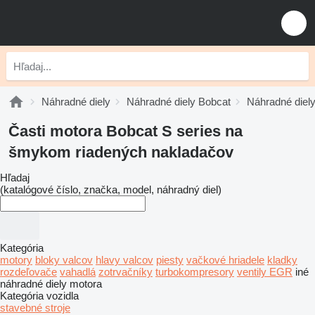
Náhradné diely
Náhradné diely Bobcat
Náhradné diely
Časti motora Bobcat S series na
šmykom riadených nakladačov
Hľadaj
(katalógové číslo, značka, model, náhradný diel)
Kategória
motory
bloky valcov
hlavy valcov
piesty
vačkové hriadele
kladky
rozdeľovače
vahadlá
zotrvačníky
turbokompresory
ventily EGR
iné
náhradné diely motora
Kategória vozidla
stavebné stroje