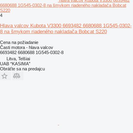
hlava valcov Kubota V3300 6693482
6680688 1G545-0302-8 na šmykom riadeného nakladača Bobcat
S220
4
Hlava valcov Kubota V3300 6693482 6680688 1G545-0302-
8 na šmykom riadeného nakladača Bobcat S220
Cena na požiadanie
Časti motora - hlava valcov
6693482 6680688 1G545-0302-8
Litva, Telšiai
UAB “KASIMA”
Obráťte sa na predajcu