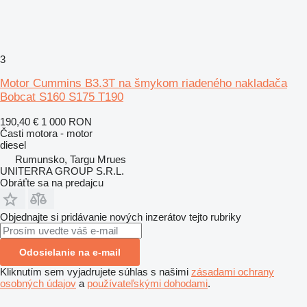
3
Motor Cummins B3.3T na šmykom riadeného nakladača
Bobcat S160 S175 T190
190,40 €
1 000 RON
Časti motora - motor
diesel
Rumunsko, Targu Mrues
UNITERRA GROUP S.R.L.
Obráťte sa na predajcu
Objednajte si pridávanie nových inzerátov tejto rubriky
Odosielanie na e-mail
Kliknutím sem vyjadrujete súhlas s našimi
zásadami ochrany
osobných údajov
a
používateľskými dohodami
.