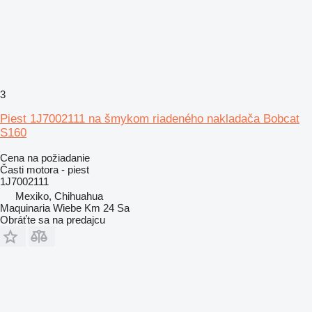
3
Piest 1J7002111 na šmykom riadeného nakladača Bobcat
S160
Cena na požiadanie
Časti motora - piest
1J7002111
Mexiko, Chihuahua
Maquinaria Wiebe Km 24 Sa
Obráťte sa na predajcu