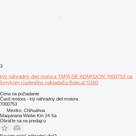
3
Iný náhradný diel motora TAPA DE ADMISION 7000753 na
šmykom riadeného nakladača Bobcat S160
Cena na požiadanie
Časti motora - iný náhradný diel motora
7000753
Mexiko, Chihuahua
Maquinaria Wiebe Km 24 Sa
Obráťte sa na predajcu
Neviete nájsť náhradný diel?