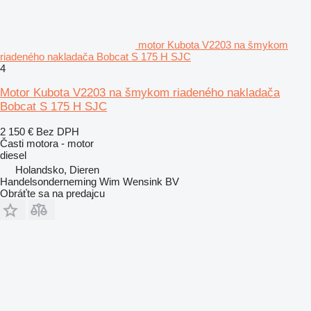
motor Kubota V2203 na šmykom
riadeného nakladača Bobcat S 175 H SJC
4
Motor Kubota V2203 na šmykom riadeného nakladača
Bobcat S 175 H SJC
2 150 €
Bez DPH
Časti motora - motor
diesel
Holandsko, Dieren
Handelsonderneming Wim Wensink BV
Obráťte sa na predajcu