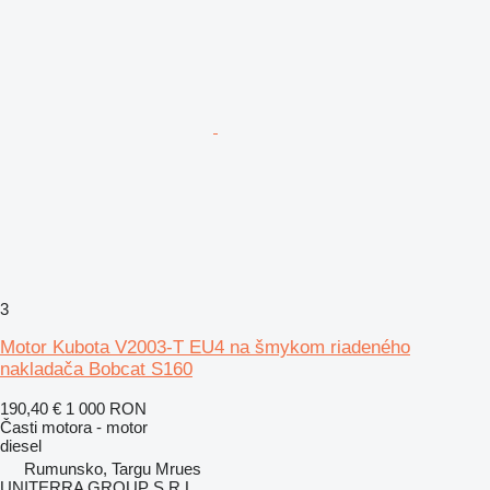
3
Motor Kubota V2003-T EU4 na šmykom riadeného
nakladača Bobcat S160
190,40 €
1 000 RON
Časti motora - motor
diesel
Rumunsko, Targu Mrues
UNITERRA GROUP S.R.L.