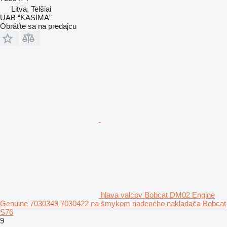
Litva, Telšiai
UAB “KASIMA”
Obráťte sa na predajcu
hlava valcov Bobcat DM02 Engine
Genuine 7030349 7030422 na šmykom riadeného nakladača Bobcat
S76
9