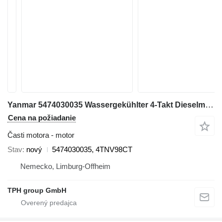
Yanmar 5474030035 Wassergekühlter 4-Takt Dieselmotor 4TNV98CT-VTX mit Z na rýpadla Yanmar B75W, V100, SV100, SV86-7
Cena na požiadanie
Časti motora - motor
Stav
nový
5474030035, 4TNV98CT
Nemecko, Limburg-Offheim
TPH group GmbH